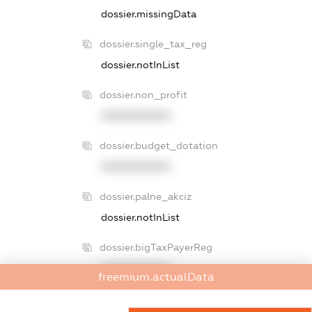
dossier.missingData
dossier.single_tax_reg
dossier.notInList
dossier.non_profit
XXXXXXXXXX
dossier.budget_dotation
XXXXXXXXXX
dossier.palne_akciz
dossier.notInList
dossier.bigTaxPayerReg
XXXXXXXXXX
freemium.actualData
dossier.declarations.title
2017