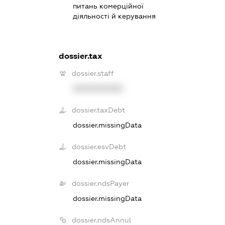
питань комерційної
діяльності й керування
dossier.tax
dossier.staff
XXXXXXXXXX
dossier.taxDebt
dossier.missingData
dossier.esvDebt
dossier.missingData
dossier.ndsPayer
dossier.missingData
dossier.ndsAnnul