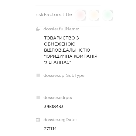
riskFactors.title
0
0
0
dossier.fullName:
ТОВАРИСТВО З
ОБМЕЖЕНОЮ
ВІДПОВІДАЛЬНІСТЮ
"ЮРИДИЧНА КОМПАНІЯ
"ЛЕГАЛІТАС"
dossier.opfSubType:
-
dossier.edrpo:
39518433
dossier.regDate:
27.11.14