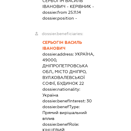
СЕРЬОГІН ВАСИЛЬ
ІВАНОВИЧ
-
КЕРІВНИК
-
dossier.from 25.11.14
dossier.position -
dossier.beneficiaries:
СЕРЬОГІН ВАСИЛЬ
ІВАНОВИЧ
dossier.address:
УКРАЇНА,
49000,
ДНІПРОПЕТРОВСЬКА
ОБЛ., МІСТО ДНІПРО,
ВУЛ.КОВАЛЕВСЬКОЇ
СОФІЇ, БУДИНОК 22
dossier.nationality:
Україна
dossier.benefInterest:
30
dossier.benefType:
Прямий вирішальний
вплив
dossier.benefRole:
КІНЦЕВИЙ