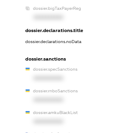
dossier.bigTaxPayerReg
XXXXXXXXXX
dossier.declarations.title
dossier.declarations.noData
dossier.sanctions
dossier.specSanctions
XXXXXXXXXX
dossier.rnboSanctions
XXXXXXXXXX
dossier.amkuBlackList
XXXXXXXXXX