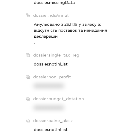
dossier.missingData
dossier.ndsAnnul
Анульовано з 29.11.19 у зв'язку з:
вiдсутнiсть поставок та ненадання
декларацiй
.
dossier.single_tax_reg
dossier.notInList
dossier.non_profit
XXXXXXXXXX
dossier.budget_dotation
XXXXXXXXXX
dossier.palne_akciz
dossier.notInList