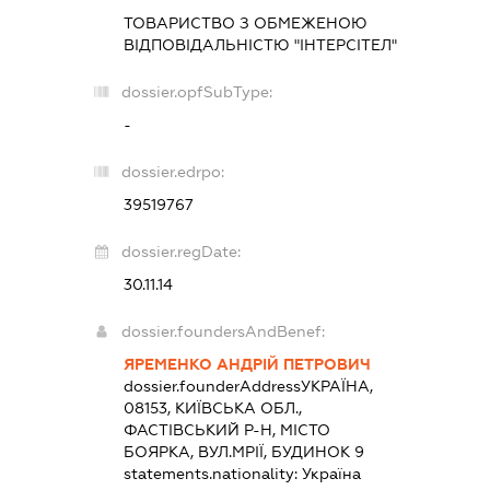
ТОВАРИСТВО З ОБМЕЖЕНОЮ
ВІДПОВІДАЛЬНІСТЮ "ІНТЕРСІТЕЛ"
dossier.opfSubType:
-
dossier.edrpo:
39519767
dossier.regDate:
30.11.14
dossier.foundersAndBenef:
ЯРЕМЕНКО АНДРІЙ ПЕТРОВИЧ
dossier.founderAddress
УКРАЇНА,
08153, КИЇВСЬКА ОБЛ.,
ФАСТІВСЬКИЙ Р-Н, МІСТО
БОЯРКА, ВУЛ.МРІЇ, БУДИНОК 9
statements.nationality:
Україна