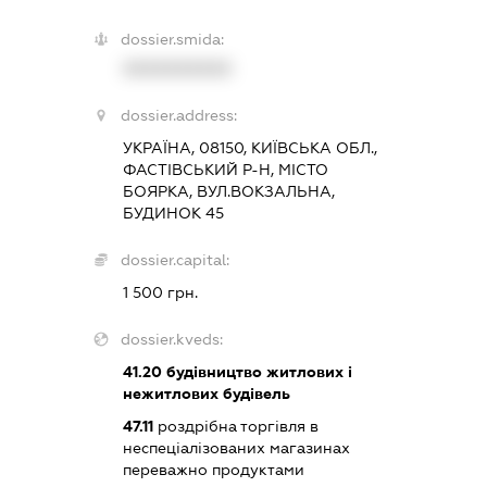
dossier.smida:
XXXXXXXXXX
dossier.address:
УКРАЇНА, 08150, КИЇВСЬКА ОБЛ.,
ФАСТІВСЬКИЙ Р-Н, МІСТО
БОЯРКА, ВУЛ.ВОКЗАЛЬНА,
БУДИНОК 45
dossier.capital:
1 500 грн.
dossier.kveds:
41.20
будівництво житлових і
нежитлових будівель
47.11
роздрібна торгівля в
неспеціалізованих магазинах
переважно продуктами