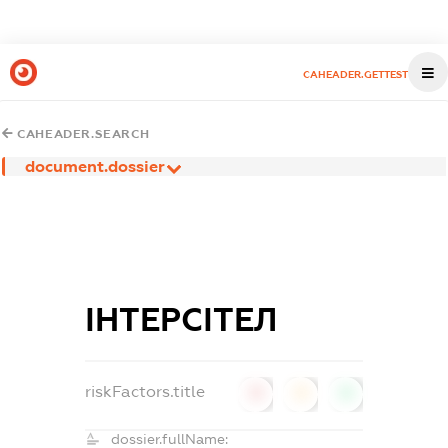
CAHEADER.GETTEST
CAHEADER.SEARCH
document.dossier
ІНТЕРСІТЕЛ
riskFactors.title
0
0
0
dossier.fullName: