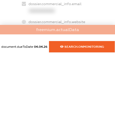
dossier.commercial_info.email
XXXXXXXXXX
dossier.commercial_info.website
XXXXXXXXXX
freemium.actualData
dossier.commercial_info.activity
XXXXXXXXXX
document.dueToDate
04.04.26
SEARCH.ONMONITORING
freemium.exampleText_1
freemium.exampleText_2
freemium.anonymousPerSearch2
FREEMIUM.DETAILS
FREEMIUM.REGISTER