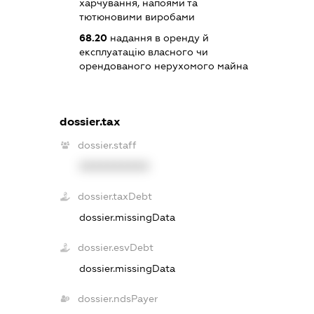
харчування, напоями та
тютюновими виробами
68.20
надання в оренду й
експлуатацію власного чи
орендованого нерухомого майна
dossier.tax
dossier.staff
XXXXXXXXXX
dossier.taxDebt
dossier.missingData
dossier.esvDebt
dossier.missingData
dossier.ndsPayer