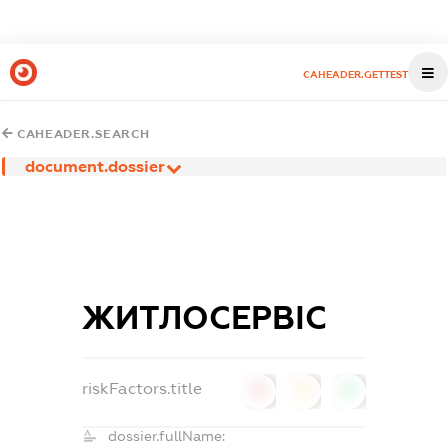
CAHEADER.GETTEST
CAHEADER.SEARCH
document.dossier
ЖИТЛОСЕРВІС
riskFactors.title
0
0
0
dossier.fullName: