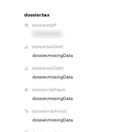
dossier.tax
dossier.staff
XXXXXXXXXX
dossier.taxDebt
dossier.missingData
dossier.esvDebt
dossier.missingData
dossier.ndsPayer
dossier.missingData
dossier.ndsAnnul
dossier.missingData