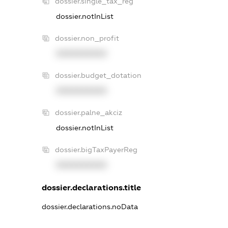
dossier.single_tax_reg
dossier.notInList
dossier.non_profit
XXXXXXXXXX
dossier.budget_dotation
XXXXXXXXXX
dossier.palne_akciz
dossier.notInList
dossier.bigTaxPayerReg
XXXXXXXXXX
dossier.declarations.title
dossier.declarations.noData