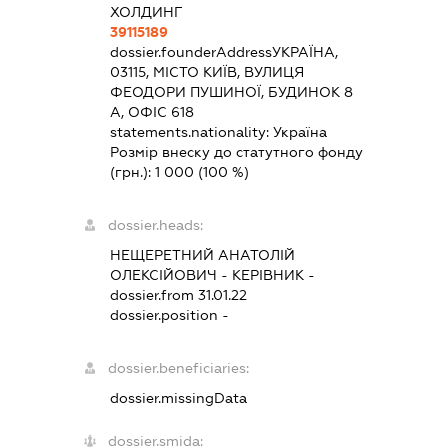
ХОЛДИНГ
39115189
dossier.founderAddress
УКРАЇНА,
03115, МІСТО КИЇВ, ВУЛИЦЯ
ФЕОДОРИ ПУШИНОЇ, БУДИНОК 8
А, ОФІС 618
statements.nationality:
Україна
Розмір внеску до статутного фонду
(грн.):
1 000
(100 %)
dossier.heads:
НЕЩЕРЕТНИЙ АНАТОЛІЙ
ОЛЕКСІЙОВИЧ
-
КЕРІВНИК
-
dossier.from 31.01.22
dossier.position -
dossier.beneficiaries:
dossier.missingData
dossier.smida: