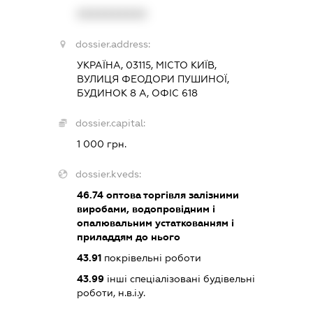
XXXXXXXXXX
dossier.address:
УКРАЇНА, 03115, МІСТО КИЇВ,
ВУЛИЦЯ ФЕОДОРИ ПУШИНОЇ,
БУДИНОК 8 А, ОФІС 618
dossier.capital:
1 000 грн.
dossier.kveds:
46.74
оптова торгівля залізними
виробами, водопровідним і
опалювальним устаткованням і
приладдям до нього
43.91
покрівельні роботи
43.99
інші спеціалізовані будівельні
роботи, н.в.і.у.