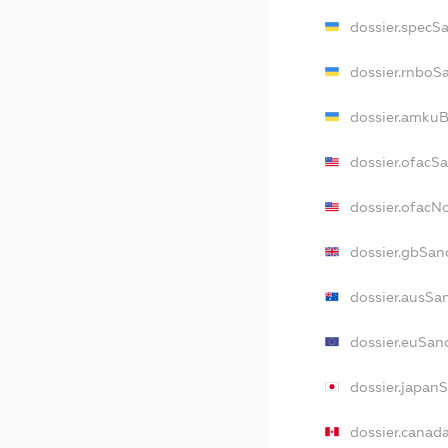
dossier.specS
dossier.rnboS
dossier.amkuB
dossier.ofacS
dossier.ofac
dossier.gbSan
dossier.ausSa
dossier.euSan
dossier.japan
dossier.canad