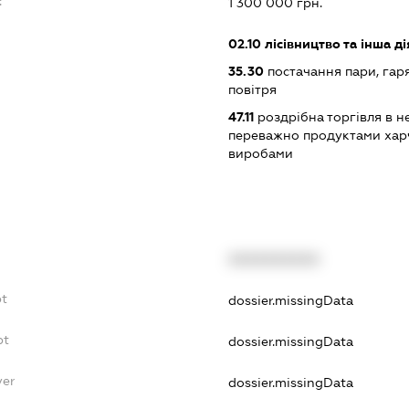
:
1 300 000 грн.
02.10
лісівництво та інша ді
35.30
постачання пари, гар
повітря
47.11
роздрібна торгівля в н
переважно продуктами хар
виробами
XXXXXXXXXX
bt
dossier.missingData
bt
dossier.missingData
yer
dossier.missingData