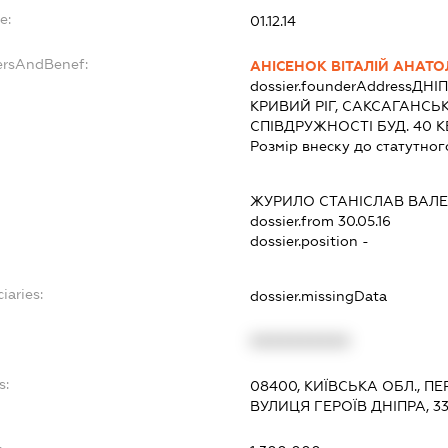
e:
01.12.14
ersAndBenef:
АНІСЕНОК ВІТАЛІЙ АНАТ
dossier.founderAddress
ДНІП
КРИВИЙ РІГ, САКСАГАНС
СПІВДРУЖНОСТІ БУД. 40 КВ
Розмір внеску до статутног
ЖУРИЛО СТАНІСЛАВ ВАЛ
dossier.from 30.05.16
dossier.position -
iaries:
dossier.missingData
XXXXXXXXXX
s:
08400, КИЇВСЬКА ОБЛ., 
ВУЛИЦЯ ГЕРОЇВ ДНІПРА, 3