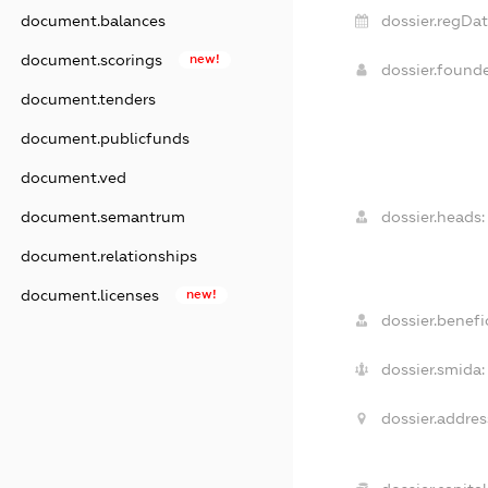
document.balances
dossier.regDat
document.scorings
new!
dossier.found
document.tenders
document.publicfunds
document.ved
document.semantrum
dossier.heads:
document.relationships
document.licenses
new!
dossier.benefic
dossier.smida:
dossier.addres