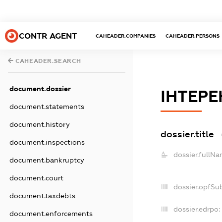
CONTR AGENT
CAHEADER.COMPANIES
CAHEADER.PERSONS
CAHEADER.SEARCH
document.dossier
ІНТЕР
document.statements
document.history
dossier.title
document.inspections
dossier.fullNa
document.bankruptcy
document.court
dossier.opfSu
document.taxdebts
dossier.edrpo:
document.enforcements