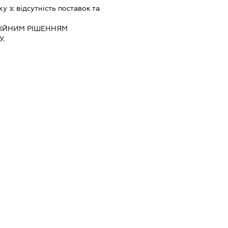
ку з:
вiдсутнiсть поставок та
IЙНИМ РIШЕННЯМ
.