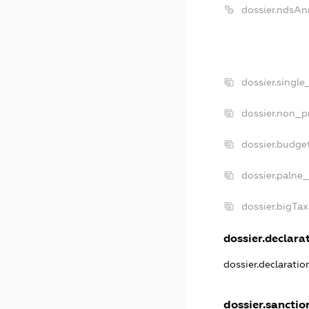
dossier.ndsAn
dossier.singl
dossier.non_p
dossier.budge
dossier.palne_
dossier.bigTa
dossier.declarat
dossier.declarati
dossier.sanctio