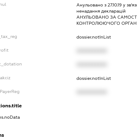
nul
Анульовано з 27.10.19 у зв'яз
ненадання декларацiй
АНУЛЬОВАНО ЗА САМОСТ
КОНТРОЛЮЮЧОГО ОРГАНУ
e_tax_reg
dossier.notInList
rofit
XXXXXXXXXX
t_dotation
XXXXXXXXXX
akciz
dossier.notInList
xPayerReg
XXXXXXXXXX
ions.title
ons.noData
ns