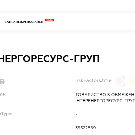
BETA
CAHEADER.PERSSEARCH
ЕНЕРГОРЕСУРС-ГРУП
riskFactors.title
0
0
me:
ТОВАРИСТВО З ОБМЕЖЕН
ІНТЕРЕНЕРГОРЕСУРС-ГРУ
bType:
-
39522869