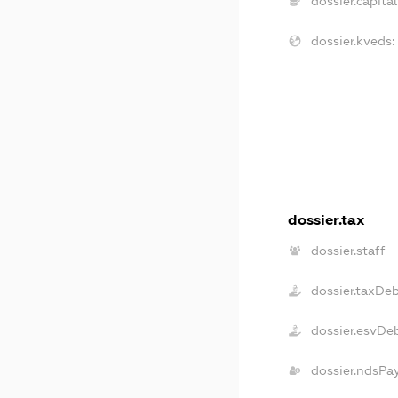
dossier.capital
dossier.kveds:
dossier.tax
dossier.staff
dossier.taxDe
dossier.esvDe
dossier.ndsPa