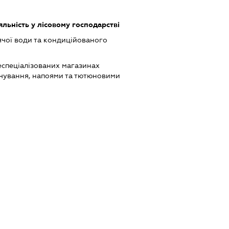
яльність у лісовому господарстві
ячої води та кондиційованого
еспеціалізованих магазинах
чування, напоями та тютюновими