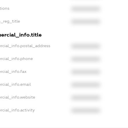
tions
XXXXXXXXXX
n_reg_title
XXXXXXXXXX
rcial_info.title
rcial_info.postal_address
XXXXXXXXXX
rcial_info.phone
XXXXXXXXXX
rcial_info.fax
XXXXXXXXXX
rcial_info.email
XXXXXXXXXX
rcial_info.website
XXXXXXXXXX
cial_info.activity
XXXXXXXXXX