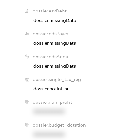
dossier.esvDebt
dossier.missingData
dossier.ndsPayer
dossier.missingData
dossier.ndsAnnul
dossier.missingData
dossier.single_tax_reg
dossier.notInList
dossier.non_profit
XXXXXXXXXX
dossier.budget_dotation
XXXXXXXXXX