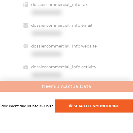
dossier.commercial_info.fax
XXXXXXXXXX
dossier.commercial_info.email
XXXXXXXXXX
dossier.commercial_info.website
XXXXXXXXXX
dossier.commercial_info.activity
XXXXXXXXXX
freemium.actualData
freemium.exampleText_1
freemium.exampleText_2
document.dueToDate
25.03.17
SEARCH.ONMONITORING
freemium.anonymousPerSearch2
FREEMIUM.DETAILS
FREEMIUM.REGISTER