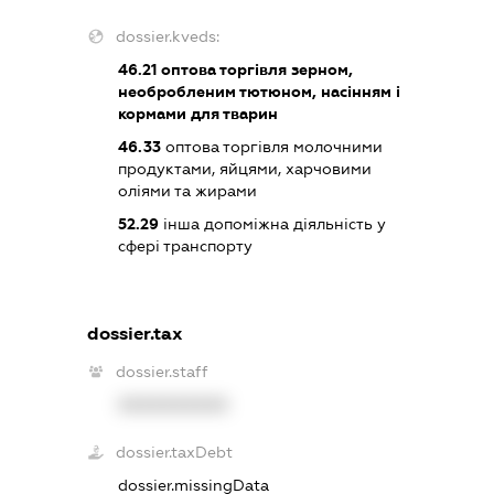
dossier.kveds:
46.21
оптова торгівля зерном,
необробленим тютюном, насінням і
кормами для тварин
46.33
оптова торгівля молочними
продуктами, яйцями, харчовими
оліями та жирами
52.29
інша допоміжна діяльність у
сфері транспорту
dossier.tax
dossier.staff
XXXXXXXXXX
dossier.taxDebt
dossier.missingData