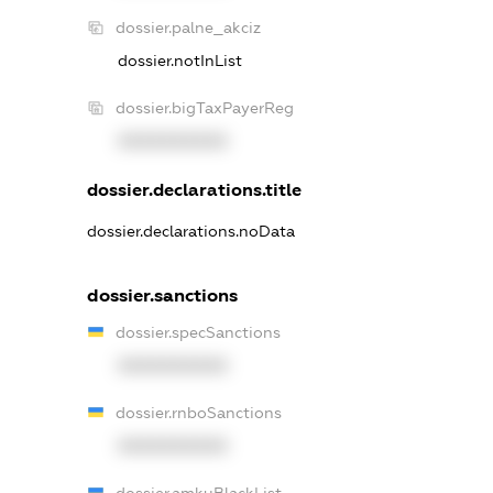
dossier.palne_akciz
dossier.notInList
dossier.bigTaxPayerReg
XXXXXXXXXX
dossier.declarations.title
dossier.declarations.noData
dossier.sanctions
dossier.specSanctions
XXXXXXXXXX
dossier.rnboSanctions
XXXXXXXXXX