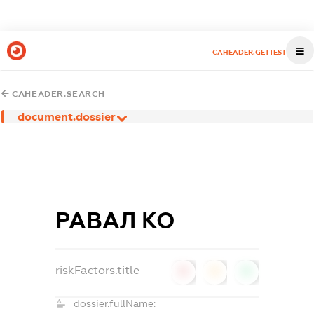
CAHEADER.GETTEST
CAHEADER.SEARCH
document.dossier
РАВАЛ КО
riskFactors.title
0
0
0
dossier.fullName: