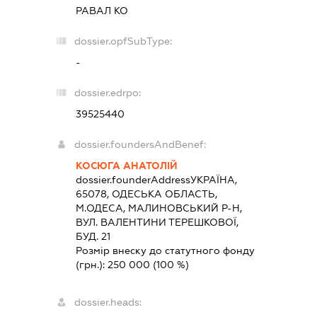
РАВАЛ КО
dossier.opfSubType:
-
dossier.edrpo:
39525440
dossier.foundersAndBenef:
КОСЮГА АНАТОЛІЙ
dossier.founderAddress
УКРАЇНА,
65078, ОДЕСЬКА ОБЛАСТЬ,
М.ОДЕСА, МАЛИНОВСЬКИЙ Р-Н,
ВУЛ. ВАЛЕНТИНИ ТЕРЕШКОВОЇ,
БУД. 21
Розмір внеску до статутного фонду
(грн.):
250 000
(100 %)
dossier.heads: