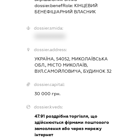
dossier.benefRole:
КІНЦЕВИЙ
БЕНЕФІЦІАРНИЙ ВЛАСНИК
dossier.smida:
XXXXXXXXXX
dossier.address:
УКРАЇНА, 54052, МИКОЛАЇВСЬКА
ОБЛ., МІСТО МИКОЛАЇВ,
ВУЛ.САМОЙЛОВИЧА, БУДИНОК 32
dossier.capital:
30 000 грн.
dossier.kveds:
47.91
роздрібна торгівля, що
здійснюється фірмами поштового
замовлення або через мережу
інтернет