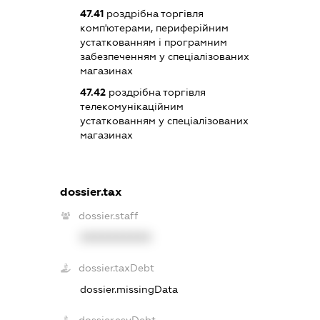
47.41
роздрібна торгівля
комп'ютерами, периферійним
устаткованням і програмним
забезпеченням у спеціалізованих
магазинах
47.42
роздрібна торгівля
телекомунікаційним
устаткованням у спеціалізованих
магазинах
dossier.tax
dossier.staff
XXXXXXXXXX
dossier.taxDebt
dossier.missingData