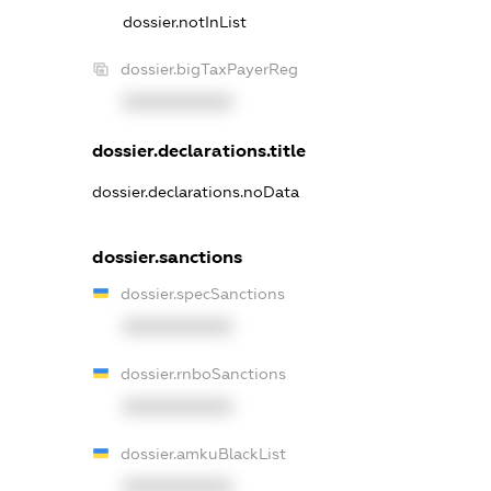
dossier.notInList
dossier.bigTaxPayerReg
XXXXXXXXXX
dossier.declarations.title
dossier.declarations.noData
dossier.sanctions
dossier.specSanctions
XXXXXXXXXX
dossier.rnboSanctions
XXXXXXXXXX
dossier.amkuBlackList
XXXXXXXXXX