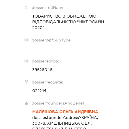
dossier.fullName:
ТОВАРИСТВО З ОБМЕЖЕНОЮ
ВІДПОВІДАЛЬНІСТЮ "МІКРОЛАЙН
2020"
dossier.opfSubType:
-
dossier.edrpo:
39526046
dossier.regDate:
02.12.14
dossier.foundersAndBenef:
МАЛЯШОВА ОЛЬГА АНДРІЇВНА
dossier.founderAddress
УКРАЇНА,
30078, ХМЕЛЬНИЦЬКА ОБЛ.,
СЛАВУТСЬКИЙ Р-Н, СЕЛО