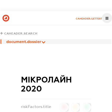
CAHEADER.GETTEST
CAHEADER.SEARCH
document.dossier
МІКРОЛАЙН
2020
riskFactors.title
0
0
0