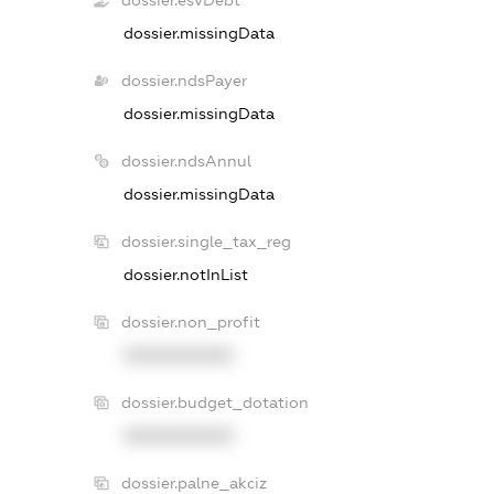
dossier.esvDebt
dossier.missingData
dossier.ndsPayer
dossier.missingData
dossier.ndsAnnul
dossier.missingData
dossier.single_tax_reg
dossier.notInList
dossier.non_profit
XXXXXXXXXX
dossier.budget_dotation
XXXXXXXXXX
dossier.palne_akciz