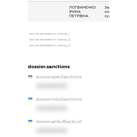
ЛОГВИНЕНКО
Заробітна плата
ІРИНА
отримана за
ПЕТРІВНА
сумісництвом
dossier.declarations.license_1
dossier.declarations.license_2
dossier.declarations.license_3
dossier.sanctions
dossier.specSanctions
XXXXXXXXXX
dossier.rnboSanctions
XXXXXXXXXX
dossier.amkuBlackList
XXXXXXXXXX