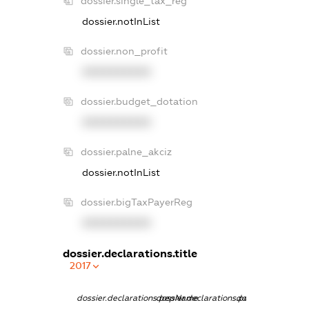
dossier.single_tax_reg
dossier.notInList
dossier.non_profit
XXXXXXXXXX
dossier.budget_dotation
XXXXXXXXXX
dossier.palne_akciz
dossier.notInList
dossier.bigTaxPayerReg
XXXXXXXXXX
dossier.declarations.title
2017
dossier.declarations.pepName
dossier.declarations.personName
dossier.declaratio