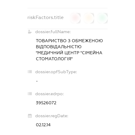
riskFactors.title
0
0
0
dossier.fullName:
ТОВАРИСТВО З ОБМЕЖЕНОЮ
ВІДПОВІДАЛЬНІСТЮ
"МЕДИЧНИЙ ЦЕНТР "СІМЕЙНА
СТОМАТОЛОГІЯ"
dossier.opfSubType:
-
dossier.edrpo:
39526072
dossier.regDate:
02.12.14