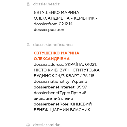
dossier.heads:
ЄВТУШЕНКО МАРИНА
ОЛЕКСАНДРІВНА
-
КЕРІВНИК
-
dossier.from 02.12.14
dossier.position -
dossier.beneficiaries:
ЄВТУШЕНКО МАРИНА
ОЛЕКСАНДРІВНА
dossier.address:
УКРАЇНА, 01021,
МІСТО КИЇВ, ВУЛ.ІНСТИТУТСЬКА,
БУДИНОК 24/7, КВАРТИРА 118
dossier.nationality:
Україна
dossier.benefInterest:
99.97
dossier.benefType:
Прямий
вирішальний вплив
dossier.benefRole:
КІНЦЕВИЙ
БЕНЕФІЦІАРНИЙ ВЛАСНИК
dossier.smida: