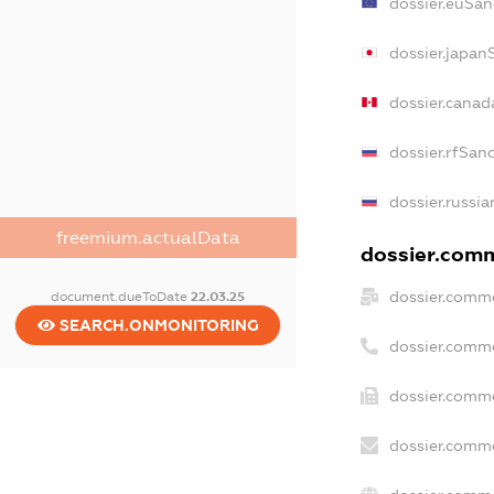
dossier.euSan
dossier.japan
dossier.canad
dossier.rfSan
dossier.russia
freemium.actualData
dossier.comm
dossier.comme
document.dueToDate
22.03.25
SEARCH.ONMONITORING
dossier.comm
dossier.comme
dossier.comme