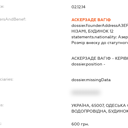
te:
02.12.14
dersAndBenef:
АСКЕРЗАДЕ ВАГІФ
dossier.founderAddress
АЗЕР
НІЗАМІ, БУДИНОК 12
statements.nationality:
Азе
Розмір внеску до статутног
АСКЕРЗАДЕ ВАГІФ
-
КЕРІВ
dossier.position -
ciaries:
dossier.missingData
XXXXXXXXXX
s:
УКРАЇНА, 65007, ОДЕСЬКА
ВОДОПРОВІДНА, БУДИНОК 1
:
600 грн.