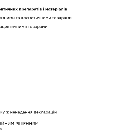
тичних препаратів і матеріалів
фумними та косметичними товарами
мацевтичними товарами
зку з:
ненадання декларацiй
IЙНИМ РIШЕННЯМ
.