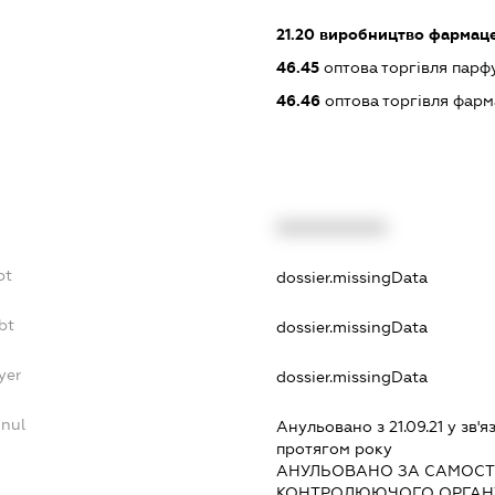
21.20
виробництво фармацев
46.45
оптова торгівля пар
46.46
оптова торгівля фар
XXXXXXXXXX
bt
dossier.missingData
bt
dossier.missingData
yer
dossier.missingData
nnul
Анульовано з 21.09.21 у зв'я
протягом року
АНУЛЬОВАНО ЗА САМОСТ
КОНТРОЛЮЮЧОГО ОРГАНУ