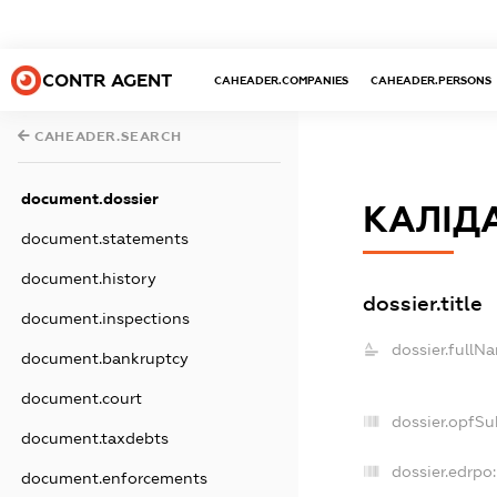
CONTR AGENT
CAHEADER.COMPANIES
CAHEADER.PERSONS
CAHEADER.SEARCH
document.dossier
КАЛІД
document.statements
document.history
dossier.title
document.inspections
dossier.fullN
document.bankruptcy
document.court
dossier.opfSu
document.taxdebts
dossier.edrpo:
document.enforcements