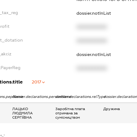
e_tax_reg
dossier.notInList
rofit
XXXXXXXXXX
et_dotation
XXXXXXXXXX
_akciz
dossier.notInList
axPayerReg
XXXXXXXXXX
ions.title
2017
ions.pepName
dossier.declarations.personName
dossier.declarations.relType
dossier.declaratio
ЛАЦЬКО
Заробітна плата
Дружина
ЛЮДМИЛА
отримана за
СЕРГІЇВНА
сумісництвом
se_1