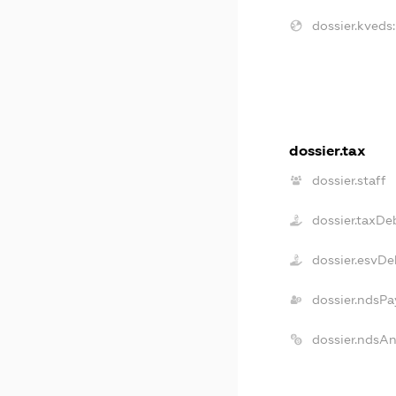
dossier.kveds:
dossier.tax
dossier.staff
dossier.taxDe
dossier.esvDe
dossier.ndsPa
dossier.ndsA