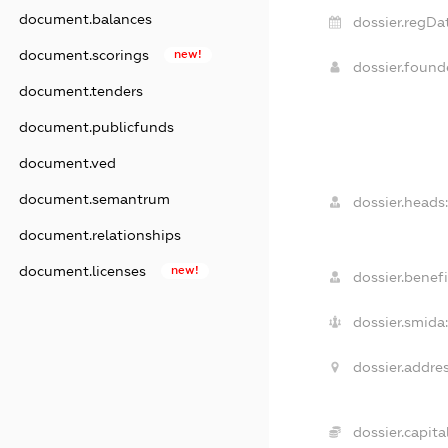
document.balances
dossier.regDa
document.scorings
new!
dossier.foun
document.tenders
document.publicfunds
document.ved
document.semantrum
dossier.heads:
document.relationships
document.licenses
new!
dossier.benefi
dossier.smida:
dossier.addres
dossier.capital