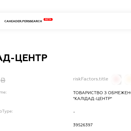
BETA
CAHEADER.PERSSEARCH
АД-ЦЕНТР
riskFactors.title
0
ame:
ТОВАРИСТВО З ОБМЕЖЕН
"КАЛІДАД-ЦЕНТР"
bType:
-
39526397