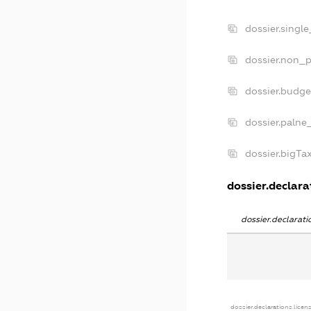
dossier.singl
dossier.non_p
dossier.budg
dossier.palne
dossier.bigT
dossier.declarat
dossier.declarat
dossier.declarations.licen