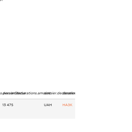
ns.personStatus
dossier.declarations.amount
dossier.declarations.currency
dossier.declarations.source
13 475
UAH
НАЗК