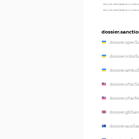
dossier.declarations.licen
dossier.declarations.licen
dossier.sanctio
dossier.specS
dossier.rnboS
dossier.amkuB
dossier.ofacS
dossier.ofac
dossier.gbSan
dossier.ausSa