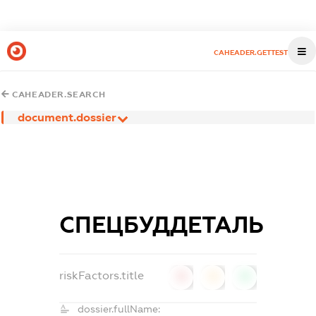
CAHEADER.GETTEST
CAHEADER.SEARCH
document.dossier
СПЕЦБУДДЕТАЛЬ
riskFactors.title
0
0
0
dossier.fullName: