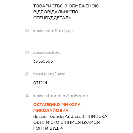
ТОВАРИСТВО З ОБМЕЖЕНОЮ
ВІДПОВІДАЛЬНІСТЮ
СПЕЦБУДДЕТАЛЬ
dossier.opfSubType:
-
dossier.edrpo:
39535595
dossier.regDate:
07.12.14
dossier.foundersAndBenef:
ОСТАПЕНКО МИКОЛА
МИКОЛАЙОВИЧ
dossier.founderAddress
ВІННИЦЬКА
ОБЛ., МІСТО ВІННИЦЯ ВУЛИЦЯ
ГОНТИ БУД. 4