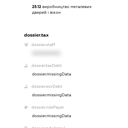
25.12
виробництво металевих
дверей і вікон
dossier.tax
dossier.staff
XXXXXXXXXX
dossier.taxDebt
dossier.missingData
dossier.esvDebt
dossier.missingData
dossier.ndsPayer
dossier.missingData
dossier.ndsAnnul