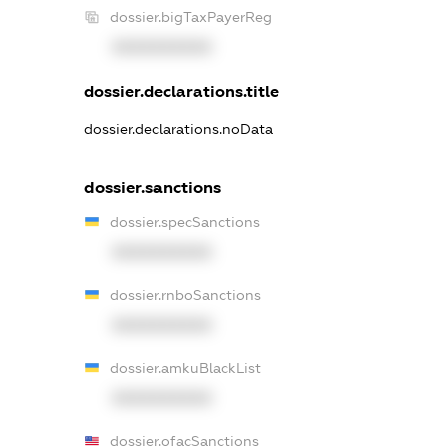
dossier.bigTaxPayerReg
XXXXXXXXXX
dossier.declarations.title
dossier.declarations.noData
dossier.sanctions
dossier.specSanctions
XXXXXXXXXX
dossier.rnboSanctions
XXXXXXXXXX
dossier.amkuBlackList
XXXXXXXXXX
dossier.ofacSanctions