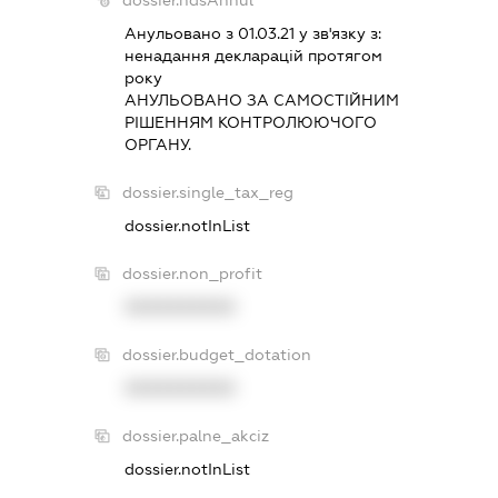
Анульовано з 01.03.21 у зв'язку з:
ненадання декларацiй протягом
року
АНУЛЬОВАНО ЗА САМОСТIЙНИМ
РIШЕННЯМ КОНТРОЛЮЮЧОГО
ОРГАНУ.
dossier.single_tax_reg
dossier.notInList
dossier.non_profit
XXXXXXXXXX
dossier.budget_dotation
XXXXXXXXXX
dossier.palne_akciz
dossier.notInList