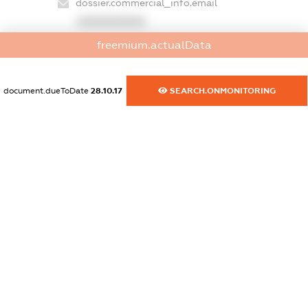
dossier.commercial_info.email
XXXXXXXXXX
freemium.actualData
dossier.commercial_info.website
XXXXXXXXXX
document.dueToDate
28.10.17
SEARCH.ONMONITORING
dossier.commercial_info.activity
XXXXXXXXXX
freemium.exampleText_1
freemium.exampleText_2
freemium.anonymousPerSearch2
FREEMIUM.DETAILS
FREEMIUM.REGISTER