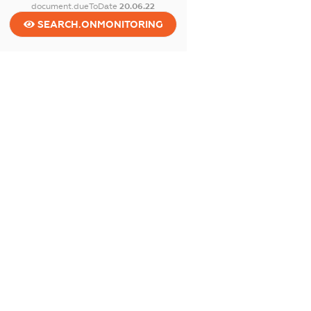
document.dueToDate
20.06.22
SEARCH.ONMONITORING
dossier.tax
dossier.staff
dossier.taxDebt
dossier.esvDebt
dossier.ndsPayer
dossier.ndsAnnul
dossier.single_tax