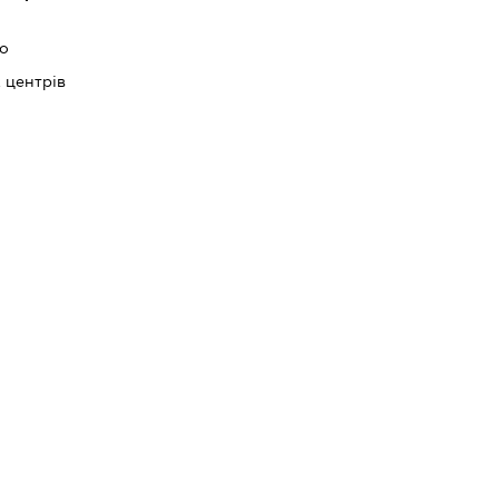
во
 центрів