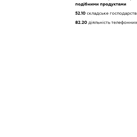
подібними продуктами
52.10
складське господарст
82.20
діяльність телефонних
XXXXXXXXXX
dossier.missingData
dossier.missingData
dossier.missingData
dossier.missingData
_reg
dossier.notInList