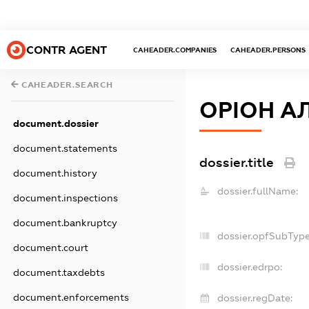
CONTR AGENT
CAHEADER.COMPANIES
CAHEADER.PERSONS
CAHEADER.SEARCH
ОРІОН А
document.dossier
document.statements
dossier.title
document.history
dossier.fullName:
document.inspections
document.bankruptcy
dossier.opfSubType
document.court
dossier.edrpo:
document.taxdebts
document.enforcements
dossier.regDate: