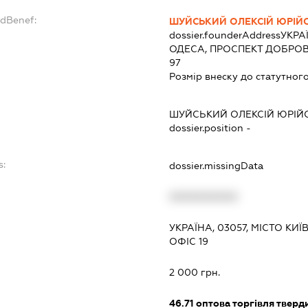
ndBenef:
ШУЙСЬКИЙ ОЛЕКСІЙ ЮРІЙ
dossier.founderAddress
УКРА
ОДЕСА, ПРОСПЕКТ ДОБРОВ
97
Розмір внеску до статутного
ШУЙСЬКИЙ ОЛЕКСІЙ ЮРІЙ
dossier.position -
s:
dossier.missingData
XXXXXXXXXX
УКРАЇНА, 03057, МІСТО КИ
ОФІС 19
2 000 грн.
46.71
оптова торгівля тверд