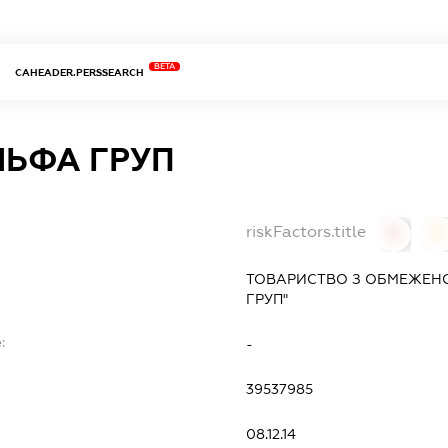
BETA
CAHEADER.PERSSEARCH
ЛЬФА ГРУП
riskFactors.title
0
0
ТОВАРИСТВО З ОБМЕЖЕНО
ГРУП"
:
-
39537985
08.12.14