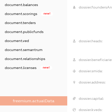
document.balances
dossier.foundersA
document.scorings
new!
document.tenders
document.publicfunds
document.ved
dossier.heads:
document.semantrum
document.relationships
dossier.beneficiarie
document.licenses
new!
dossier.smida:
dossier.address:
dossier.capital:
freemium.actualData
dossier.kveds: