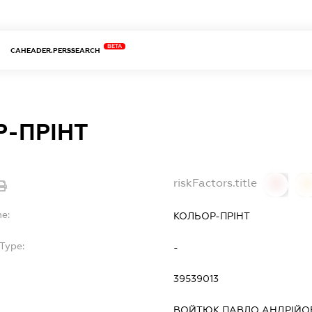
BETA
CAHEADER.PERSSEARCH
-ПРІНТ
riskFactors.title
0
0
me:
КОЛЬОР-ПРІНТ
Type:
-
39539013
ВОЙТЮК ПАВЛО АНДРІЙО