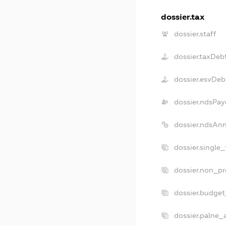
dossier.tax
dossier.staff
dossier.taxDeb
dossier.esvDeb
dossier.ndsPay
dossier.ndsAn
dossier.single
dossier.non_pr
dossier.budge
dossier.palne_