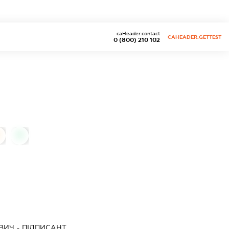
caHeader.contact
CAHEADER.GETTEST
0 (800) 210 102
0
ВИЧ
-
ПІДПИСАНТ