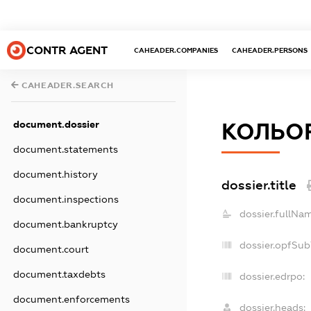
CONTR AGENT
CAHEADER.COMPANIES
CAHEADER.PERSONS
CAHEADER.SEARCH
document.dossier
КОЛЬОР
document.statements
document.history
dossier.title
document.inspections
dossier.fullNa
document.bankruptcy
dossier.opfSub
document.court
document.taxdebts
dossier.edrpo:
document.enforcements
dossier.heads: