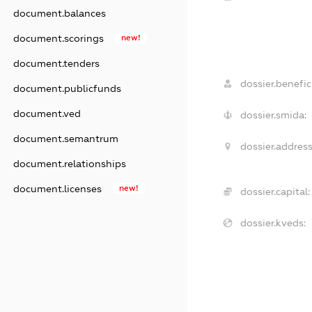
document.balances
document.scorings
new!
document.tenders
dossier.benefic
document.publicfunds
document.ved
dossier.smida:
document.semantrum
dossier.address
document.relationships
document.licenses
new!
dossier.capital:
dossier.kveds: