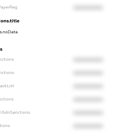
xPayerReg
XXXXXXXXXX
ons.title
ns.noData
ns
nctions
XXXXXXXXXX
nctions
XXXXXXXXXX
ackList
XXXXXXXXXX
nctions
XXXXXXXXXX
onSdnSanctions
XXXXXXXXXX
tions
XXXXXXXXXX