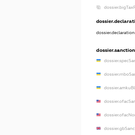
dossier.bigTa
dossier.declarati
dossier.declaratio
dossier.sanctio
dossier.specSa
dossier.rnboSa
dossier.amkuBl
dossier.ofacSa
dossier.ofacN
dossier.gbSanc