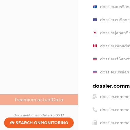
dossier.ausSan
dossier.euSanc
dossier.japanS
dossier.canada
dossier.rfSanc
dossier.russian
dossier.comme
dossier.commer
freemium.actualData
dossier.comme
document.dueToDate
25.03.17
SEARCH.ONMONITORING
dossier.commer