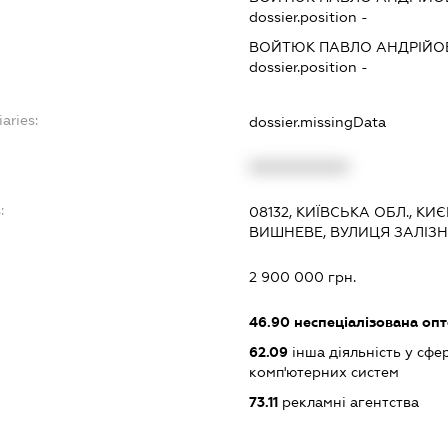
dossier.position -
ВОЙТЮК ПАВЛО АНДРІЙО
dossier.position -
iaries:
dossier.missingData
XXXXXXXXXX
:
08132, КИЇВСЬКА ОБЛ., К
ВИШНЕВЕ, ВУЛИЦЯ ЗАЛІЗНИ
2 900 000 грн.
46.90
неспеціалізована опт
62.09
інша діяльність у сфе
комп'ютерних систем
73.11
рекламні агентства