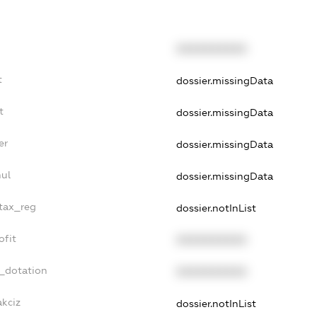
XXXXXXXXXX
t
dossier.missingData
t
dossier.missingData
er
dossier.missingData
nul
dossier.missingData
_tax_reg
dossier.notInList
ofit
XXXXXXXXXX
t_dotation
XXXXXXXXXX
akciz
dossier.notInList