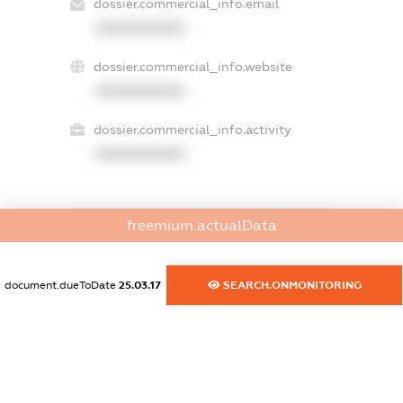
dossier.commercial_info.email
XXXXXXXXXX
dossier.commercial_info.website
XXXXXXXXXX
dossier.commercial_info.activity
XXXXXXXXXX
freemium.actualData
freemium.exampleText_1
freemium.exampleText_2
freemium.anonymousPerSearch2
document.dueToDate
25.03.17
SEARCH.ONMONITORING
FREEMIUM.DETAILS
FREEMIUM.REGISTER