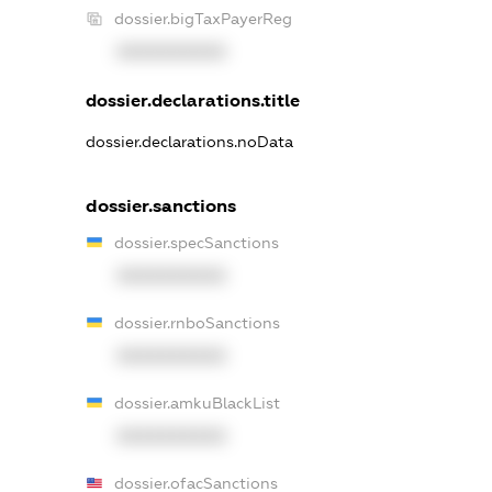
dossier.bigTaxPayerReg
XXXXXXXXXX
dossier.declarations.title
dossier.declarations.noData
dossier.sanctions
dossier.specSanctions
XXXXXXXXXX
dossier.rnboSanctions
XXXXXXXXXX
dossier.amkuBlackList
XXXXXXXXXX
dossier.ofacSanctions