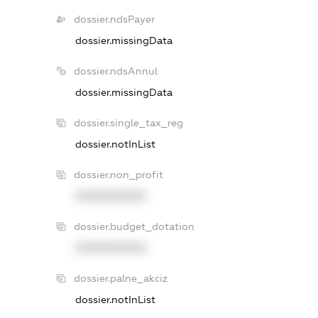
dossier.ndsPayer
dossier.missingData
dossier.ndsAnnul
dossier.missingData
dossier.single_tax_reg
dossier.notInList
dossier.non_profit
XXXXXXXXXX
dossier.budget_dotation
XXXXXXXXXX
dossier.palne_akciz
dossier.notInList