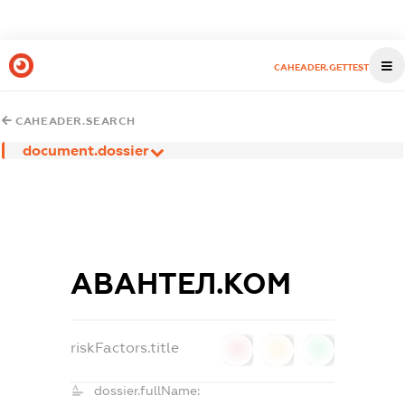
CAHEADER.GETTEST
CAHEADER.SEARCH
document.dossier
АВАНТЕЛ.КОМ
riskFactors.title
0
0
0
dossier.fullName: