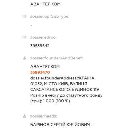
АВАНТЕЛ.КОМ
dossier.opfSubType:
-
dossier.edrpo:
39539542
dossier.foundersAndBenef:
АВАНТЕЛКОМ
35893470
dossier.founderAddress
УКРАЇНА,
01032, МІСТО КИЇВ, ВУЛИЦЯ
САКСАГАНСЬКОГО, БУДИНОК 119
Розмір внеску до статутного фонду
(грн.):
1 000
(100 %)
dossier.heads:
БАРІНОВ СЕРГІЙ ЮРІЙОВИЧ
-