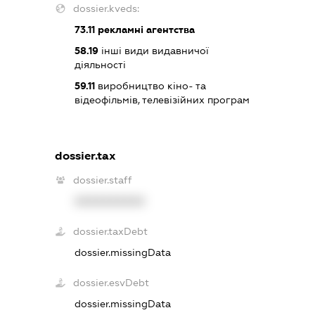
dossier.kveds:
73.11
рекламні агентства
58.19
інші види видавничої
діяльності
59.11
виробництво кіно- та
відеофільмів, телевізійних програм
dossier.tax
dossier.staff
XXXXXXXXXX
dossier.taxDebt
dossier.missingData
dossier.esvDebt
dossier.missingData