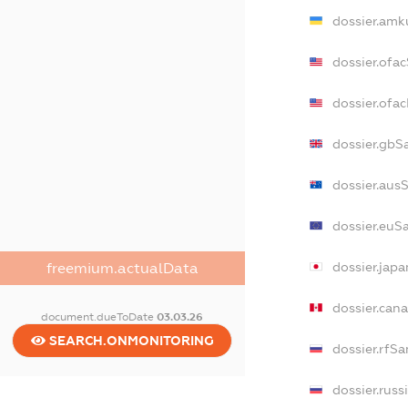
dossier.amk
dossier.ofa
dossier.of
dossier.gbS
dossier.aus
dossier.euS
dossier.jap
freemium.actualData
dossier.can
document.dueToDate
03.03.26
SEARCH.ONMONITORING
dossier.rfS
dossier.russ