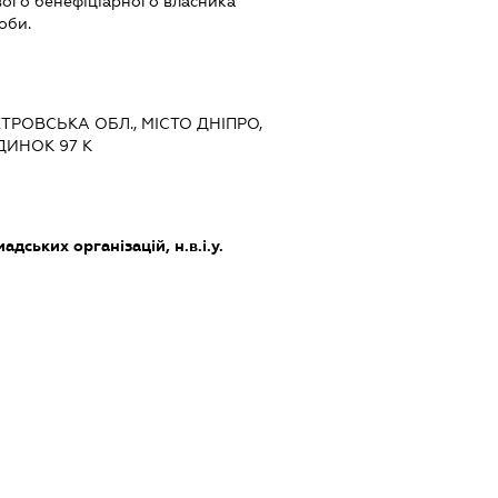
евого бенефіціарного власника
оби.
ЕТРОВСЬКА ОБЛ., МІСТО ДНІПРО,
ДИНОК 97 К
адських організацій, н.в.і.у.