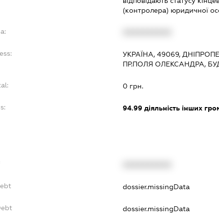
відповідають статусу кінц
(контролера) юридичної ос
a:
XXXXXXXXXX
ess:
УКРАЇНА, 49069, ДНІПРОП
ПР.ПОЛЯ ОЛЕКСАНДРА, БУ
al:
0 грн.
s:
94.99
діяльність інших гром
f
XXXXXXXXXX
Debt
dossier.missingData
Debt
dossier.missingData