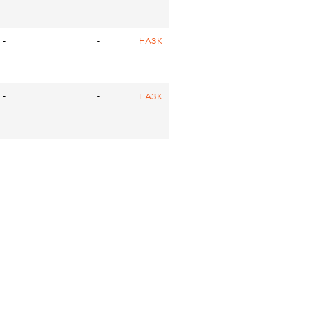
-
-
НАЗК
-
-
НАЗК