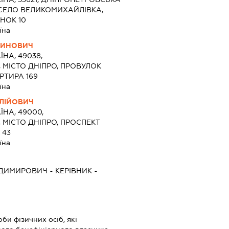
 СЕЛО ВЕЛИКОМИХАЙЛІВКА,
НОК 10
їна
ТИНОВИЧ
ЇНА, 49038,
 МІСТО ДНІПРО, ПРОВУЛОК
РТИРА 169
їна
АЛІЙОВИЧ
ЇНА, 49000,
 МІСТО ДНІПРО, ПРОСПЕКТ
 43
їна
ОДИМИРОВИЧ
-
КЕРІВНИК
-
би фізичних осіб, які