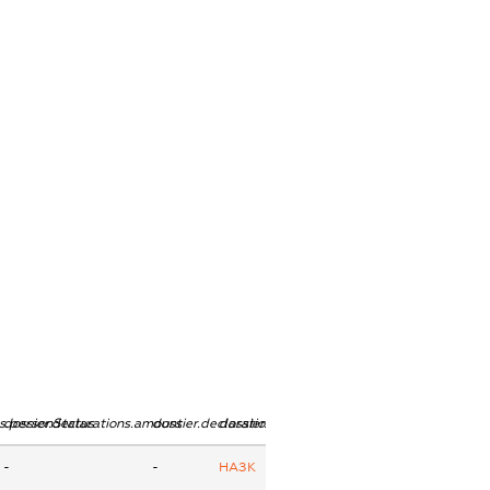
ns.personStatus
dossier.declarations.amount
dossier.declarations.currency
dossier.declarations.source
-
-
НАЗК