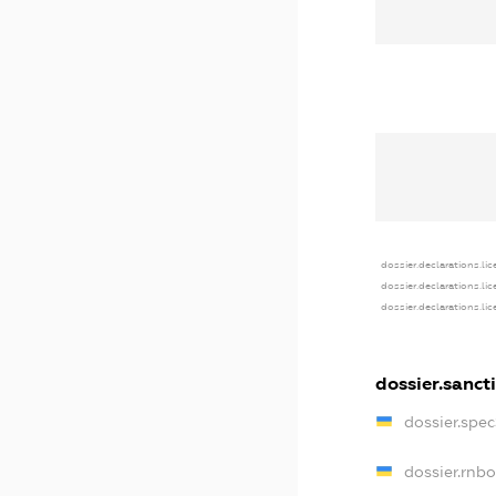
dossier.declarations.li
dossier.declarations.li
dossier.declarations.li
dossier.sanct
dossier.spe
dossier.rnb