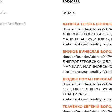
o:
39540338
ate:
09.12.14
ndersAndBenef:
ЛАМПІКА ТЕТЯНА ВІКТОРІ
dossier.founderAddress
УКРА
ДНІПРОПЕТРОВСЬКА ОБЛ.,
МАЛИШЕВА, БУДИНОК 32, 
statements.nationality:
Укра
ВНУКОВ В'ЯЧЕСЛАВ ВОЛ
dossier.founderAddress
УКРА
ДНІПРОПЕТРОВСЬКА ОБЛ.,
МАРШАЛА МАЛИНОВСЬКОГО
statements.nationality:
Укра
ДЮДЮК РОМАН МИКОЛА
dossier.founderAddress
УКРА
ОБЛ., МІСТО ДНІПРО, ВУЛ
КВАРТИРА 126
statements.nationality:
Укра
ТКАЧЕНКО ЄВГЕНІЙ ВОЛ
dossier.founderAddress
УКРА