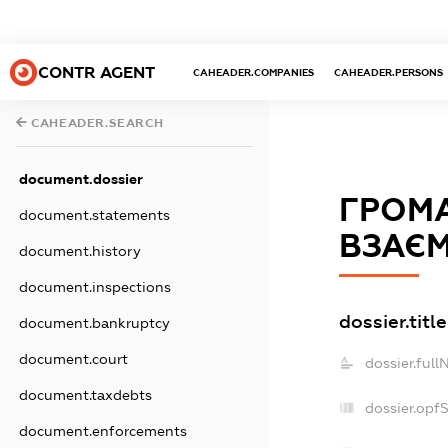
CONTR AGENT
CAHEADER.COMPANIES
CAHEADER.PERSONS
CAHEADER.SEARCH
document.dossier
ГРОМА
document.statements
ВЗАЄМ
document.history
document.inspections
dossier.title
document.bankruptcy
document.court
dossier.full
document.taxdebts
dossier.opf
document.enforcements