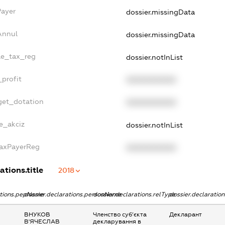
Payer
dossier.missingData
Annul
dossier.missingData
gle_tax_reg
dossier.notInList
_profit
XXXXXXXXXX
get_dotation
XXXXXXXXXX
ne_akciz
dossier.notInList
TaxPayerReg
XXXXXXXXXX
ations.title
2018
ations.pepName
dossier.declarations.personName
dossier.declarations.relType
dossier.declaratio
ВНУКОВ
Членство суб’єкта
Декларант
В'ЯЧЕСЛАВ
декларування в