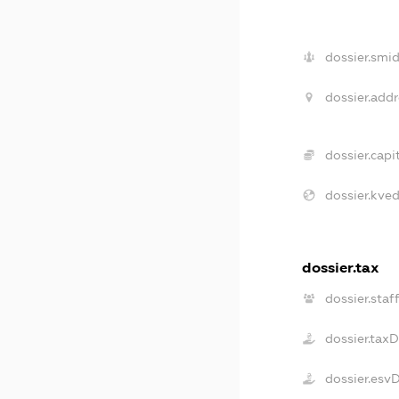
dossier.smid
dossier.addr
dossier.capit
dossier.kved
dossier.tax
dossier.staf
dossier.tax
dossier.esv