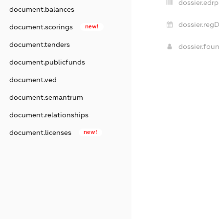
dossier.edrp
document.balances
dossier.regD
document.scorings
new!
document.tenders
dossier.fou
document.publicfunds
document.ved
document.semantrum
document.relationships
document.licenses
new!