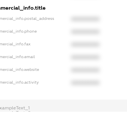
mercial_info.title
mercial_info.postal_address
XXXXXXXXXX
mercial_info.phone
XXXXXXXXXX
mercial_info.fax
XXXXXXXXXX
mercial_info.email
XXXXXXXXXX
mercial_info.website
XXXXXXXXXX
ercial_info.activity
XXXXXXXXXX
xampleText_1
exampleText_2
anonymousPerSearch2