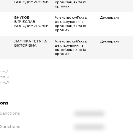
ВОЛОДИМИРОВИЧ
організаціях та їх
органах
ВНУКОВ
Членство суб’єкта
Декларант
В'ЯЧЕСЛАВ
декларування в
ВОЛОДИМИРОВИЧ
організаціях та їх
органах
ЛАМПІКА ТЕТЯНА
Членство суб’єкта
Декларант
ВІКТОРІВНА
декларування в
організаціях та їх
органах
cense_1
cense_2
cense_3
ions
cSanctions
XXXXXXXXXX
oSanctions
XXXXXXXXXX