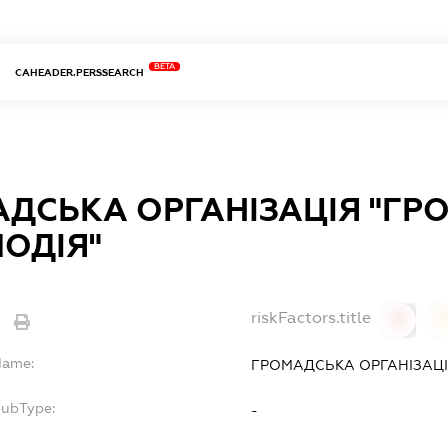
BETA
CAHEADER.PERSSEARCH
ДСЬКА ОРГАНІЗАЦІЯ "Г
ОДІЯ"
riskFactors.title
0
Name:
ГРОМАДСЬКА ОРГАНІЗАЦІ
SubType:
-