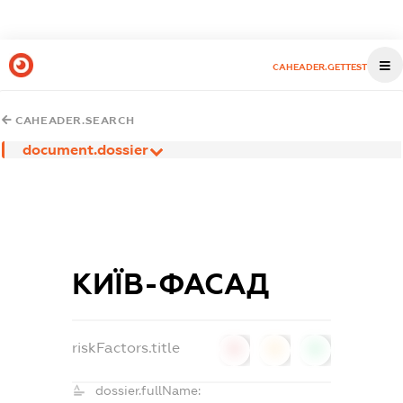
CAHEADER.GETTEST
CAHEADER.SEARCH
document.dossier
КИЇВ-ФАСАД
riskFactors.title
0
0
0
dossier.fullName: