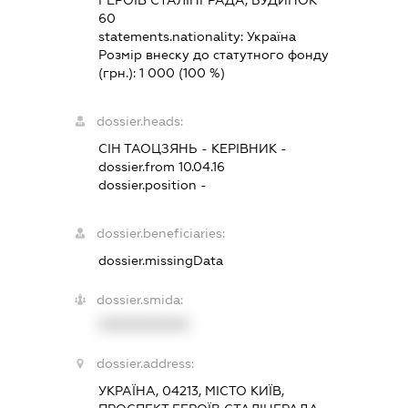
ГЕРОЇВ СТАЛІНГРАДА, БУДИНОК
60
statements.nationality:
Україна
Розмір внеску до статутного фонду
(грн.):
1 000
(100 %)
dossier.heads:
СІН ТАОЦЗЯНЬ
-
КЕРІВНИК
-
dossier.from 10.04.16
dossier.position -
dossier.beneficiaries:
dossier.missingData
dossier.smida:
XXXXXXXXXX
dossier.address:
УКРАЇНА, 04213, МІСТО КИЇВ,