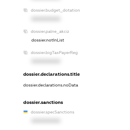
dossier.budget_dotation
XXXXXXXXXX
dossier.palne_akciz
dossier.notInList
dossier.bigTaxPayerReg
XXXXXXXXXX
dossier.declarations.title
dossier.declarations.noData
dossier.sanctions
dossier.specSanctions
XXXXXXXXXX