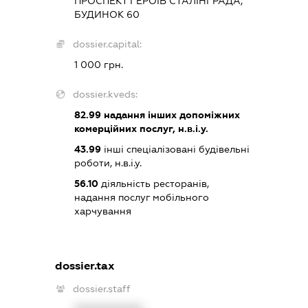
ПРОСПЕКТ ГЕРОЇВ СТАЛІНГРАДА,
БУДИНОК 60
dossier.capital:
1 000 грн.
dossier.kveds:
82.99
надання інших допоміжних
комерційних послуг, н.в.і.у.
43.99
інші спеціалізовані будівельні
роботи, н.в.і.у.
56.10
діяльність ресторанів,
надання послуг мобільного
харчування
dossier.tax
dossier.staff