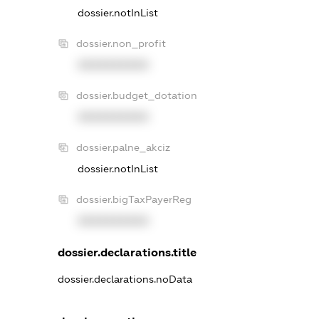
dossier.notInList
dossier.non_profit
XXXXXXXXXX
dossier.budget_dotation
XXXXXXXXXX
dossier.palne_akciz
dossier.notInList
dossier.bigTaxPayerReg
XXXXXXXXXX
dossier.declarations.title
dossier.declarations.noData