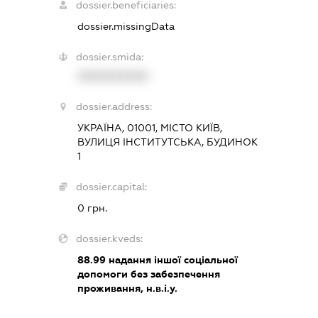
dossier.beneficiaries:
dossier.missingData
dossier.smida:
XXXXXXXXXX
dossier.address:
УКРАЇНА, 01001, МІСТО КИЇВ,
ВУЛИЦЯ ІНСТИТУТСЬКА, БУДИНОК
1
dossier.capital:
0 грн.
dossier.kveds:
88.99
надання іншої соціальної
допомоги без забезпечення
проживання, н.в.і.у.