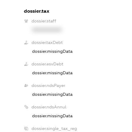
dossier.tax
dossier.staff
XXXXXXXXXX
dossier.taxDebt
dossier.missingData
dossier.esvDebt
dossier.missingData
dossier.ndsPayer
dossier.missingData
dossier.ndsAnnul
dossier.missingData
dossier.single_tax_reg