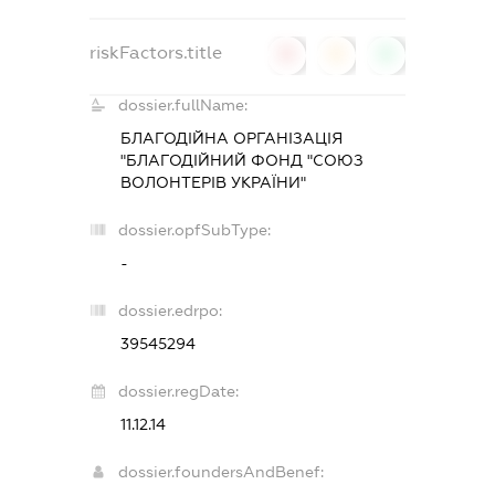
riskFactors.title
0
0
0
dossier.fullName:
БЛАГОДІЙНА ОРГАНІЗАЦІЯ
"БЛАГОДІЙНИЙ ФОНД "СОЮЗ
ВОЛОНТЕРІВ УКРАЇНИ"
dossier.opfSubType:
-
dossier.edrpo:
39545294
dossier.regDate:
11.12.14
dossier.foundersAndBenef: