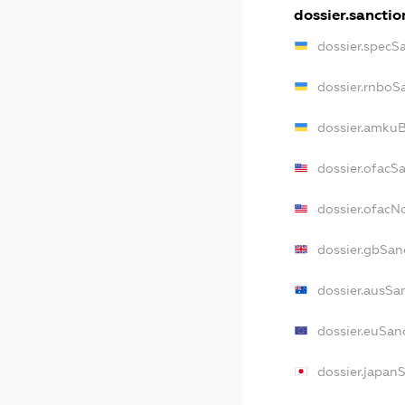
dossier.sanctio
dossier.specS
dossier.rnboS
dossier.amkuB
dossier.ofacS
dossier.ofac
dossier.gbSan
dossier.ausSa
dossier.euSan
dossier.japan