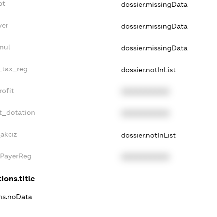
bt
dossier.missingData
yer
dossier.missingData
nul
dossier.missingData
e_tax_reg
dossier.notInList
rofit
XXXXXXXXXX
t_dotation
XXXXXXXXXX
_akciz
dossier.notInList
xPayerReg
XXXXXXXXXX
ions.title
ons.noData