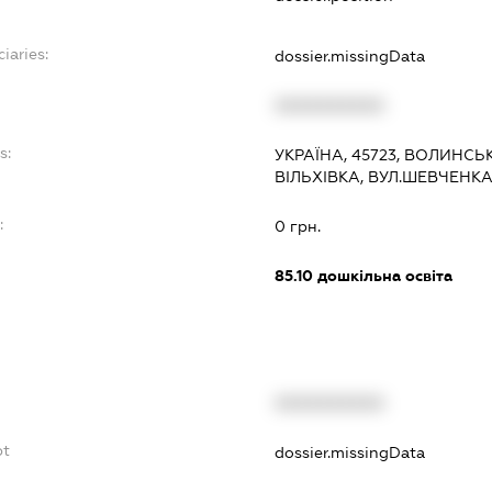
iaries:
dossier.missingData
XXXXXXXXXX
s:
УКРАЇНА, 45723, ВОЛИНСЬ
ВІЛЬХІВКА, ВУЛ.ШЕВЧЕНКА
:
0 грн.
85.10
дошкільна освіта
XXXXXXXXXX
bt
dossier.missingData