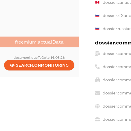
dossier.canad
dossier.rfSanc
dossier.russia
dossier.comme
freemium.actualData
dossier.comme
document.dueToDate
14.05.26
SEARCH.ONMONITORING
dossier.comme
dossier.comme
dossier.comme
dossier.comme
dossier.commer