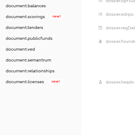
dossier.opfSu
document.balances
dossier.edrpo:
document.scorings
new!
document.tenders
dossier.regDat
document.publicfunds
dossier.foun
document.ved
document.semantrum
document.relationships
document.licenses
new!
dossier.heads: