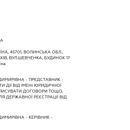
ДА
ЇНА, 45701, ВОЛИНСЬКА ОБЛ.,
ХІВ, ВУЛ.ШЕВЧЕНКА, БУДИНОК 17
їна
ДИМИРІВНА
-
ПРЕДСТАВНИК
-
И ДІЇ ВІД ІМЕНІ ЮРИДИЧНОЇ
ДПИСУВАТИ ДОГОВОРИ ТОЩО,
Я ДЕРЖАВНОЇ РЕЄСТРАЦІЇ ВІД
ДИМИРІВНА
-
КЕРІВНИК
-