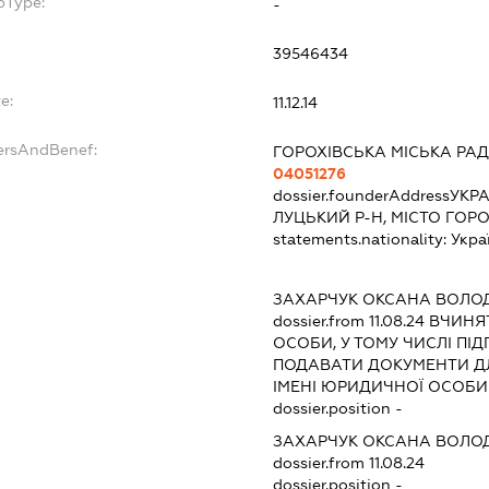
bType:
-
39546434
e:
11.12.14
dersAndBenef:
ГОРОХІВСЬКА МІСЬКА РА
04051276
dossier.founderAddress
УКРА
ЛУЦЬКИЙ Р-Н, МІСТО ГОРО
statements.nationality:
Укра
ЗАХАРЧУК ОКСАНА ВОЛО
dossier.from 11.08.24
ВЧИНЯТ
ОСОБИ, У ТОМУ ЧИСЛІ ПІ
ПОДАВАТИ ДОКУМЕНТИ ДЛ
ІМЕНІ ЮРИДИЧНОЇ ОСОБИ
dossier.position -
ЗАХАРЧУК ОКСАНА ВОЛО
dossier.from 11.08.24
dossier.position -