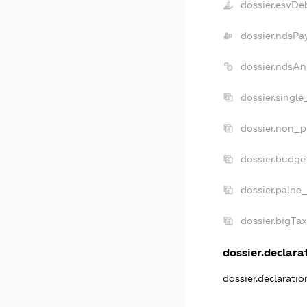
dossier.esvDe
dossier.ndsPa
dossier.ndsAn
dossier.singl
dossier.non_p
dossier.budge
dossier.palne
dossier.bigTa
dossier.declarat
dossier.declarati