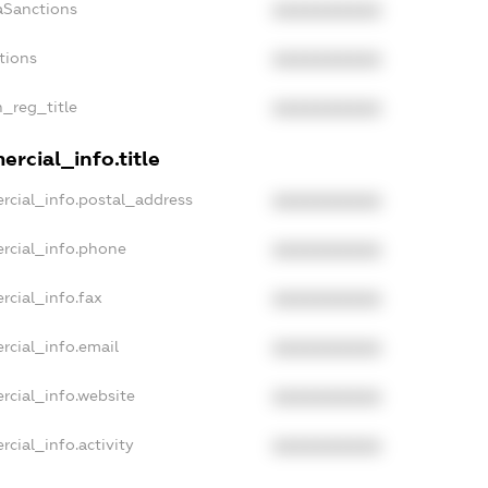
aSanctions
XXXXXXXXXX
tions
XXXXXXXXXX
n_reg_title
XXXXXXXXXX
rcial_info.title
rcial_info.postal_address
XXXXXXXXXX
rcial_info.phone
XXXXXXXXXX
rcial_info.fax
XXXXXXXXXX
rcial_info.email
XXXXXXXXXX
rcial_info.website
XXXXXXXXXX
cial_info.activity
XXXXXXXXXX