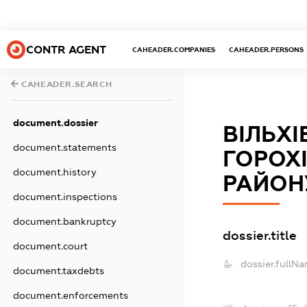
CONTR AGENT
CAHEADER.COMPANIES
CAHEADER.PERSONS
CAHEADER.SEARCH
document.dossier
ВІЛЬХ
document.statements
ГОРОХІ
document.history
РАЙОН
document.inspections
document.bankruptcy
dossier.title
document.court
dossier.fullNa
document.taxdebts
document.enforcements