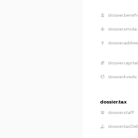
dossier.benefic
dossier.smida:
dossier.addres
dossier.capital
dossier.kveds:
dossier.tax
dossier.staff
dossier.taxDe