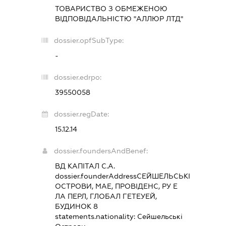
ТОВАРИСТВО З ОБМЕЖЕНОЮ
ВІДПОВІДАЛЬНІСТЮ "АЛЛЮР ЛТД"
dossier.opfSubType:
-
dossier.edrpo:
39550058
dossier.regDate:
15.12.14
dossier.foundersAndBenef:
ВД КАПІТАЛ С.А.
dossier.founderAddress
СЕЙШЕЛЬСЬКІ
ОСТРОВИ, МАЕ, ПРОВІДЕНС, РУ Е
ЛА ПЕРЛ, ГЛОБАЛ ГЕТЕУЕЙ,
БУДИНОК 8
statements.nationality:
Сейшельські