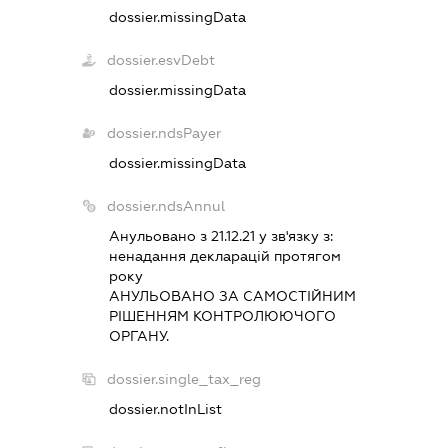
dossier.missingData
dossier.esvDebt
dossier.missingData
dossier.ndsPayer
dossier.missingData
dossier.ndsAnnul
Анульовано з 21.12.21 у зв'язку з:
ненадання декларацiй протягом
року
АНУЛЬОВАНО ЗА САМОСТIЙНИМ
РIШЕННЯМ КОНТРОЛЮЮЧОГО
ОРГАНУ.
dossier.single_tax_reg
dossier.notInList