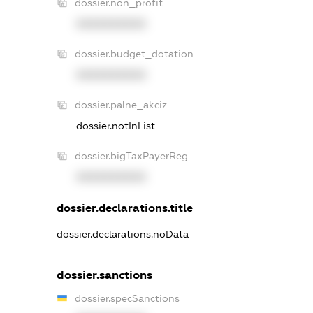
dossier.non_profit
XXXXXXXXXX
dossier.budget_dotation
XXXXXXXXXX
dossier.palne_akciz
dossier.notInList
dossier.bigTaxPayerReg
XXXXXXXXXX
dossier.declarations.title
dossier.declarations.noData
dossier.sanctions
dossier.specSanctions