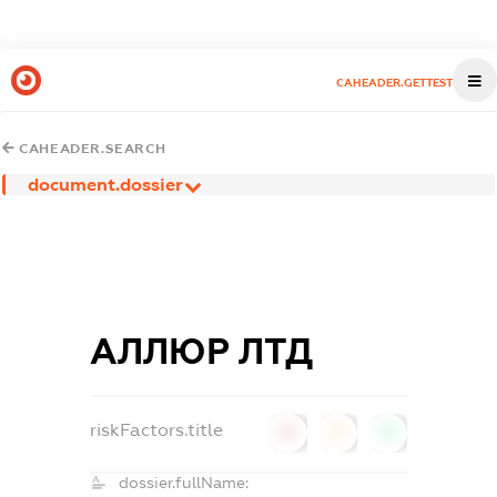
CAHEADER.GETTEST
CAHEADER.SEARCH
document.dossier
АЛЛЮР ЛТД
riskFactors.title
0
0
0
dossier.fullName: