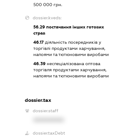
500 000 грн.
dossier.kveds:
56.29
постачання інших готових
страв
46.17
діяльність посередників у
торгівлі продуктами харчування,
напоями та тютюновими виробами
46.39
неспеціалізована оптова
торгівля продуктами харчування,
напоями та тютюновими виробами
dossier.tax
dossier.staff
XXXXXXXXXX
dossier.taxDebt