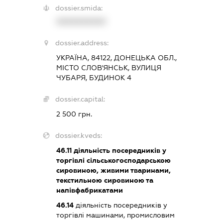
dossier.smida:
XXXXXXXXXX
dossier.address:
УКРАЇНА, 84122, ДОНЕЦЬКА ОБЛ.,
МІСТО СЛОВ'ЯНСЬК, ВУЛИЦЯ
ЧУБАРЯ, БУДИНОК 4
dossier.capital:
2 500 грн.
dossier.kveds:
46.11
діяльність посередників у
торгівлі сільськогосподарською
сировиною, живими тваринами,
текстильною сировиною та
напівфабрикатами
46.14
діяльність посередників у
торгівлі машинами, промисловим