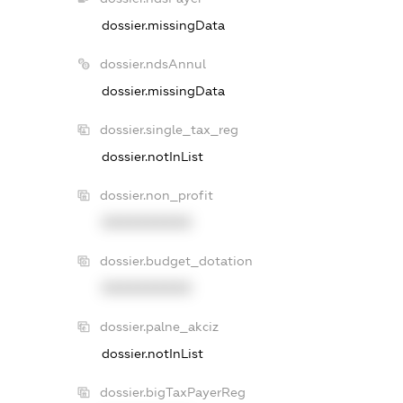
dossier.missingData
dossier.ndsAnnul
dossier.missingData
dossier.single_tax_reg
dossier.notInList
dossier.non_profit
XXXXXXXXXX
dossier.budget_dotation
XXXXXXXXXX
dossier.palne_akciz
dossier.notInList
dossier.bigTaxPayerReg