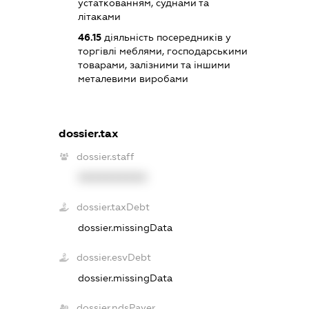
устаткованням, суднами та
літаками
46.15
діяльність посередників у
торгівлі меблями, господарськими
товарами, залізними та іншими
металевими виробами
dossier.tax
dossier.staff
XXXXXXXXXX
dossier.taxDebt
dossier.missingData
dossier.esvDebt
dossier.missingData
dossier.ndsPayer