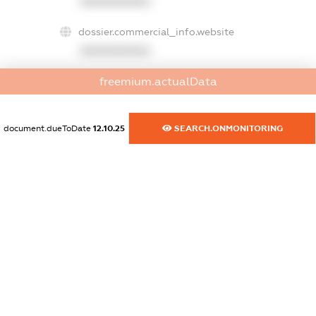
XXXXXXXXXX
dossier.commercial_info.website
XXXXXXXXXX
freemium.actualData
dossier.commercial_info.activity
XXXXXXXXXX
document.dueToDate
12.10.25
SEARCH.ONMONITORING
freemium.exampleText_1
freemium.exampleText_2
freemium.anonymousPerSearch2
FREEMIUM.DETAILS
FREEMIUM.REGISTER