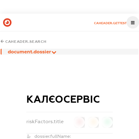
CAHEADER.GETTEST
CAHEADER.SEARCH
document.dossier
КАЛЄОСЕРВІС
riskFactors.title
0
0
0
dossier.fullName: