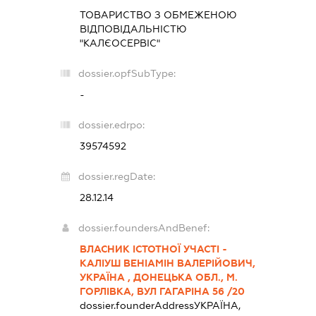
ТОВАРИСТВО З ОБМЕЖЕНОЮ
ВІДПОВІДАЛЬНІСТЮ
"КАЛЄОСЕРВІС"
dossier.opfSubType:
-
dossier.edrpo:
39574592
dossier.regDate:
28.12.14
dossier.foundersAndBenef:
ВЛАСНИК ІСТОТНОЇ УЧАСТІ -
КАЛІУШ ВЕНІАМІН ВАЛЕРІЙОВИЧ,
УКРАЇНА , ДОНЕЦЬКА ОБЛ., М.
ГОРЛІВКА, ВУЛ ГАГАРІНА 56 /20
dossier.founderAddress
УКРАЇНА,