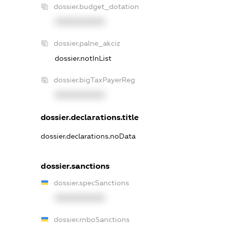
dossier.budget_dotation
XXXXXXXXXX
dossier.palne_akciz
dossier.notInList
dossier.bigTaxPayerReg
XXXXXXXXXX
dossier.declarations.title
dossier.declarations.noData
dossier.sanctions
dossier.specSanctions
XXXXXXXXXX
dossier.rnboSanctions