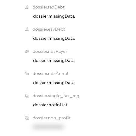
dossier.taxDebt
dossier.missingData
dossier.esvDebt
dossier.missingData
dossier.ndsPayer
dossier.missingData
dossier.ndsAnnul
dossier.missingData
dossier.single_tax_reg
dossier.notInList
dossier.non_profit
XXXXXXXXXX