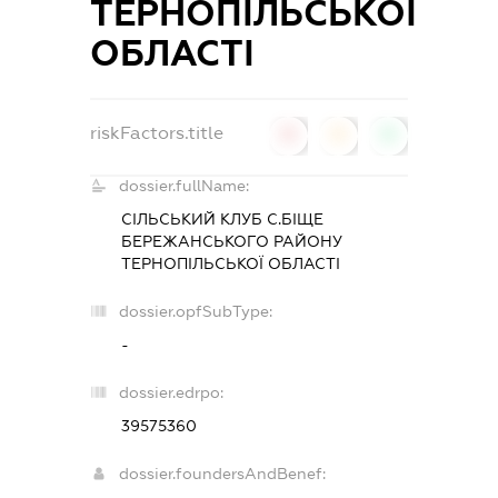
ТЕРНОПІЛЬСЬКОЇ
ОБЛАСТІ
riskFactors.title
0
0
0
dossier.fullName:
СІЛЬСЬКИЙ КЛУБ С.БІЩЕ
БЕРЕЖАНСЬКОГО РАЙОНУ
ТЕРНОПІЛЬСЬКОЇ ОБЛАСТІ
dossier.opfSubType:
-
dossier.edrpo:
39575360
dossier.foundersAndBenef: