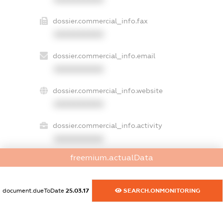
dossier.commercial_info.fax
XXXXXXXXXX
dossier.commercial_info.email
XXXXXXXXXX
dossier.commercial_info.website
XXXXXXXXXX
dossier.commercial_info.activity
XXXXXXXXXX
freemium.actualData
freemium.exampleText_1
freemium.exampleText_2
document.dueToDate
25.03.17
SEARCH.ONMONITORING
freemium.anonymousPerSearch2
FREEMIUM.DETAILS