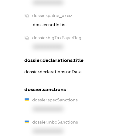
XXXXXXXXXX
dossier.palne_akciz
dossier.notInList
dossier.bigTaxPayerReg
XXXXXXXXXX
dossier.declarations.title
dossier.declarations.noData
dossier.sanctions
dossier.specSanctions
XXXXXXXXXX
dossier.rnboSanctions
XXXXXXXXXX