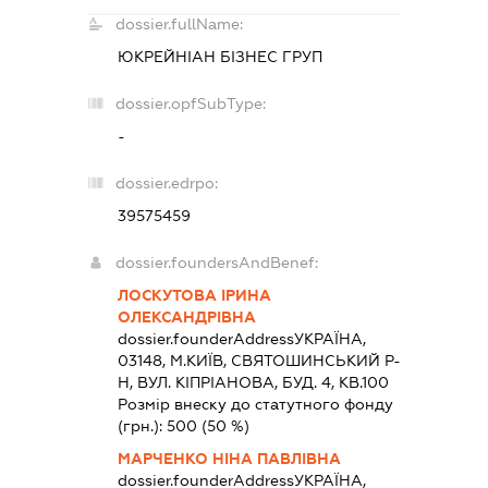
dossier.fullName:
ЮКРЕЙНІАН БІЗНЕС ГРУП
dossier.opfSubType:
-
dossier.edrpo:
39575459
dossier.foundersAndBenef:
ЛОСКУТОВА ІРИНА
ОЛЕКСАНДРІВНА
dossier.founderAddress
УКРАЇНА,
03148, М.КИЇВ, СВЯТОШИНСЬКИЙ Р-
Н, ВУЛ. КІПРІАНОВА, БУД. 4, КВ.100
Розмір внеску до статутного фонду
(грн.):
500
(50 %)
МАРЧЕНКО НІНА ПАВЛІВНА
dossier.founderAddress
УКРАЇНА,