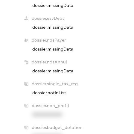
dossier.missingData
dossier.esvDebt
dossier.missingData
dossier.ndsPayer
dossier.missingData
dossier.ndsAnnul
dossier.missingData
dossier.single_tax_reg
dossier.notInList
dossier.non_profit
XXXXXXXXXX
dossier.budget_dotation