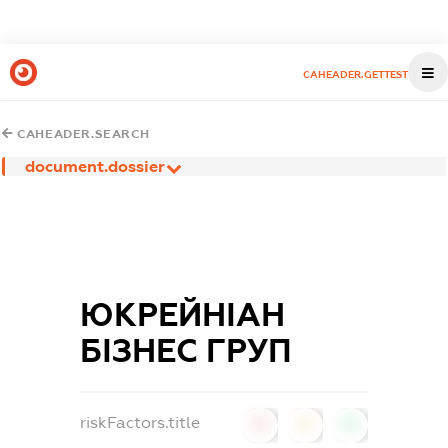
CAHEADER.GETTEST
CAHEADER.SEARCH
document.dossier
ЮКРЕЙНІАН
БІЗНЕС ГРУП
riskFactors.title
0
0
0