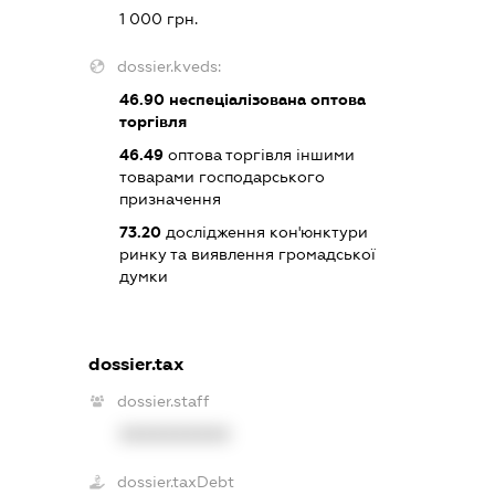
1 000 грн.
dossier.kveds:
46.90
неспеціалізована оптова
торгівля
46.49
оптова торгівля іншими
товарами господарського
призначення
73.20
дослідження кон'юнктури
ринку та виявлення громадської
думки
dossier.tax
dossier.staff
XXXXXXXXXX
dossier.taxDebt