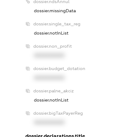
dossier.ndsAnnul
dossier.missingData
dossier.single_tax_reg
dossier.notInList
dossier.non_profit
XXXXXXXXXX
dossier.budget_dotation
XXXXXXXXXX
dossier.palne_akciz
dossier.notInList
dossier.bigTaxPayerReg
XXXXXXXXXX
dossier.declarations.title