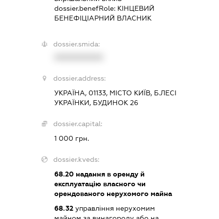
dossier.benefRole:
КІНЦЕВИЙ
БЕНЕФІЦІАРНИЙ ВЛАСНИК
dossier.smida:
XXXXXXXXXX
dossier.address:
УКРАЇНА, 01133, МІСТО КИЇВ, Б.ЛЕСІ
УКРАЇНКИ, БУДИНОК 26
dossier.capital:
1 000 грн.
dossier.kveds:
68.20
надання в оренду й
експлуатацію власного чи
орендованого нерухомого майна
68.32
управління нерухомим
майном за винагороду або на