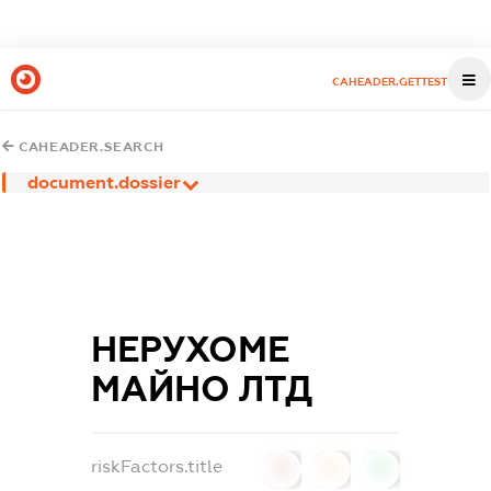
CAHEADER.GETTEST
CAHEADER.SEARCH
document.dossier
НЕРУХОМЕ
МАЙНО ЛТД
riskFactors.title
0
0
0