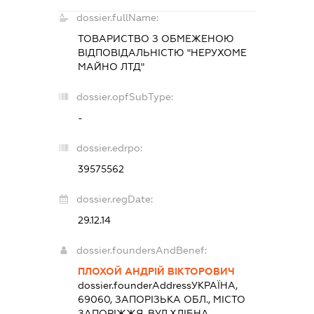
dossier.fullName:
ТОВАРИСТВО З ОБМЕЖЕНОЮ
ВІДПОВІДАЛЬНІСТЮ "НЕРУХОМЕ
МАЙНО ЛТД"
dossier.opfSubType:
-
dossier.edrpo:
39575562
dossier.regDate:
29.12.14
dossier.foundersAndBenef:
ПЛОХОЙ АНДРІЙ ВІКТОРОВИЧ
dossier.founderAddress
УКРАЇНА,
69060, ЗАПОРІЗЬКА ОБЛ., МІСТО
ЗАПОРІЖЖЯ, ВУЛ.ХЛІБНА,