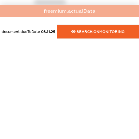
XXXXXXXXXX
freemium.actualData
dossier.commercial_info.activity
XXXXXXXXXX
document.dueToDate
08.11.25
SEARCH.ONMONITORING
freemium.exampleText_1
freemium.exampleText_2
freemium.anonymousPerSearch2
FREEMIUM.DETAILS
FREEMIUM.REGISTER