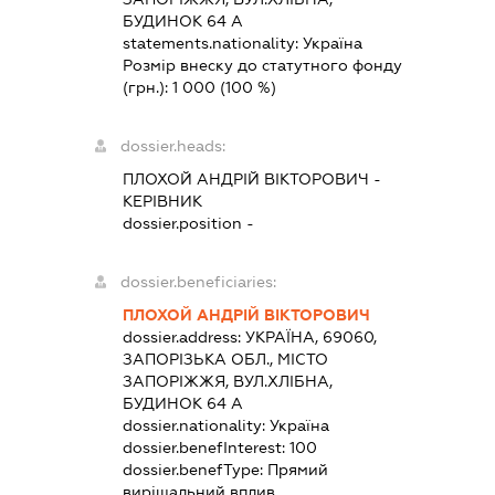
БУДИНОК 64 А
statements.nationality:
Україна
Розмір внеску до статутного фонду
(грн.):
1 000
(100 %)
dossier.heads:
ПЛОХОЙ АНДРІЙ ВІКТОРОВИЧ
-
КЕРІВНИК
dossier.position -
dossier.beneficiaries:
ПЛОХОЙ АНДРІЙ ВІКТОРОВИЧ
dossier.address:
УКРАЇНА, 69060,
ЗАПОРІЗЬКА ОБЛ., МІСТО
ЗАПОРІЖЖЯ, ВУЛ.ХЛІБНА,
БУДИНОК 64 А
dossier.nationality:
Україна
dossier.benefInterest:
100
dossier.benefType:
Прямий
вирішальний вплив