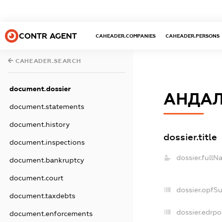
CONTR AGENT
CAHEADER.COMPANIES
CAHEADER.PERSONS
CAHEADER.SEARCH
document.dossier
АНДАЛ
document.statements
document.history
dossier.title
document.inspections
dossier.fullN
document.bankruptcy
document.court
dossier.opfS
document.taxdebts
dossier.edrpo
document.enforcements