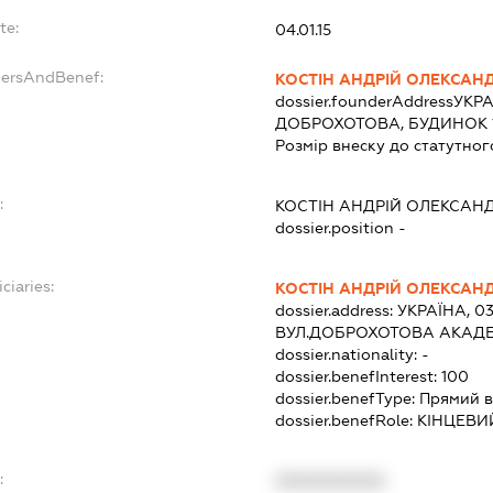
te:
04.01.15
dersAndBenef:
КОСТІН АНДРІЙ ОЛЕКСАН
dossier.founderAddress
УКРА
ДОБРОХОТОВА, БУДИНОК 1
Розмір внеску до статутног
:
КОСТІН АНДРІЙ ОЛЕКСАН
dossier.position -
ciaries:
КОСТІН АНДРІЙ ОЛЕКСАН
dossier.address:
УКРАЇНА, 03
ВУЛ.ДОБРОХОТОВА АКАДЕМ
dossier.nationality:
-
dossier.benefInterest:
100
dossier.benefType:
Прямий в
dossier.benefRole:
КІНЦЕВИ
:
XXXXXXXXXX