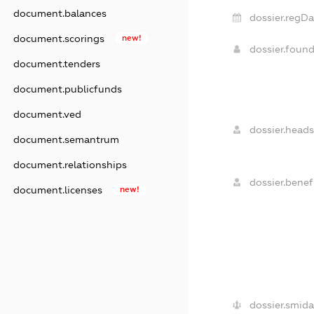
document.balances
dossier.regDa
document.scorings
new!
dossier.foun
document.tenders
document.publicfunds
document.ved
dossier.heads
document.semantrum
document.relationships
dossier.benefi
document.licenses
new!
dossier.smida