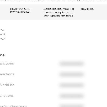
ПЕХНЬО ЮЛІЯ
Дохід від відчуження
Дружина
РУСЛАНІВНА
цінних паперів та
корпоративних прав
nse_1
nse_2
nse_3
ons
Sanctions
XXXXXXXXXX
Sanctions
XXXXXXXXXX
BlackList
XXXXXXXXXX
anctions
XXXXXXXXXX
NonSdnSanctions
XXXXXXXXXX