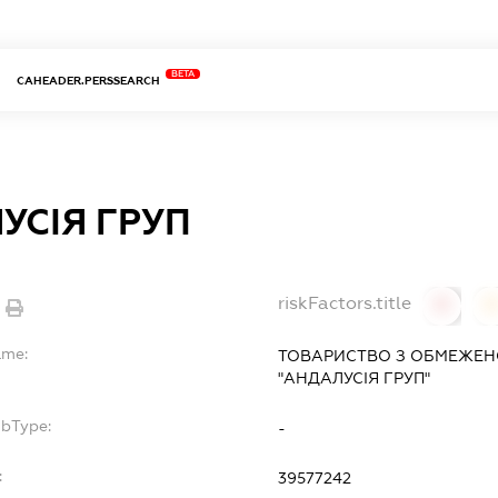
BETA
CAHEADER.PERSSEARCH
УСІЯ ГРУП
riskFactors.title
0
ame:
ТОВАРИСТВО З ОБМЕЖЕН
"АНДАЛУСІЯ ГРУП"
ubType:
-
:
39577242