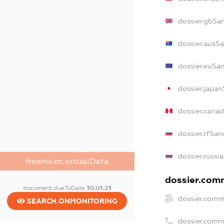
dossier.gbSa
dossier.ausS
dossier.euSa
dossier.japa
dossier.cana
dossier.rfSan
dossier.russi
freemium.actualData
dossier.comm
document.dueToDate
30.03.23
dossier.comm
SEARCH.ONMONITORING
dossier.comm