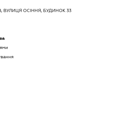
ЇВ, ВУЛИЦЯ ОСІННЯ, БУДИНОК 33
ава
оями
ування