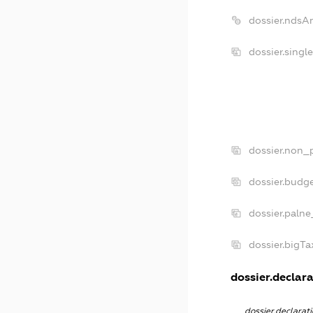
dossier.ndsA
dossier.singl
dossier.non_p
dossier.budg
dossier.palne
dossier.bigT
dossier.declara
dossier.declara