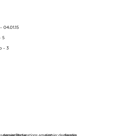
- 04.01.15
- 5
p - 3
ns.personStatus
dossier.declarations.amount
dossier.declarations.currency
dossier.declarations.source