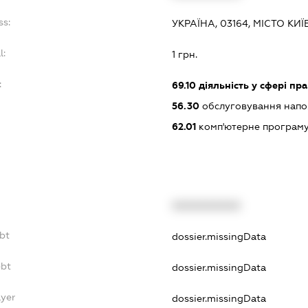
ss:
УКРАЇНА, 03164, МІСТО КИ
l:
1 грн.
:
69.10
діяльність у сфері пр
56.30
обслуговування нап
62.01
комп'ютерне програм
XXXXXXXXXX
bt
dossier.missingData
ebt
dossier.missingData
ayer
dossier.missingData