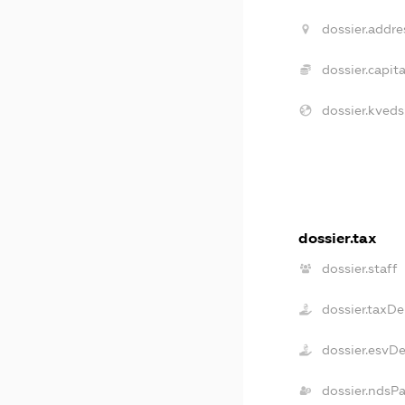
dossier.addre
dossier.capita
dossier.kveds
dossier.tax
dossier.staff
dossier.taxDe
dossier.esvD
dossier.ndsP