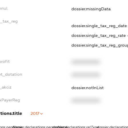
nnul
dossier.missingData
e_tax_reg
dossier.single_tax_reg_date 
dossier.single_tax_reg_rate 
dossier.single_tax_reg_grou
rofit
XXXXXXXXXX
et_dotation
XXXXXXXXXX
_akciz
dossier.notInList
axPayerReg
XXXXXXXXXX
tions.title
2017
tions.pepName
dossier.declarations.personName
dossier.declarations.relType
dossier.declaratio