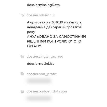
dossier.missingData
dossier.ndsAnnul
Анульовано з 30.10.19 у зв'язку з:
ненадання декларацiй протягом
року
АНУЛЬОВАНО ЗА САМОСТIЙНИМ
РIШЕННЯМ КОНТРОЛЮЮЧОГО
ОРГАНУ.
dossier.single_tax_reg
dossier.notInList
dossier.non_profit
XXXXXXXXXX
dossier.budget_dotation
XXXXXXXXXX