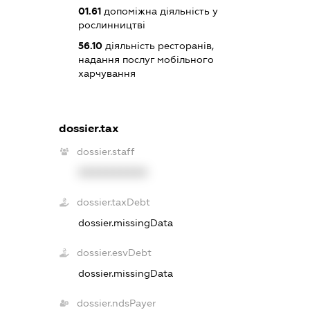
01.61
допоміжна діяльність у
рослинництві
56.10
діяльність ресторанів,
надання послуг мобільного
харчування
dossier.tax
dossier.staff
XXXXXXXXXX
dossier.taxDebt
dossier.missingData
dossier.esvDebt
dossier.missingData
dossier.ndsPayer