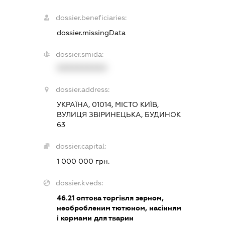
dossier.beneficiaries:
dossier.missingData
dossier.smida:
XXXXXXXXXX
dossier.address:
УКРАЇНА, 01014, МІСТО КИЇВ,
ВУЛИЦЯ ЗВІРИНЕЦЬКА, БУДИНОК
63
dossier.capital:
1 000 000 грн.
dossier.kveds:
46.21
оптова торгівля зерном,
необробленим тютюном, насінням
і кормами для тварин