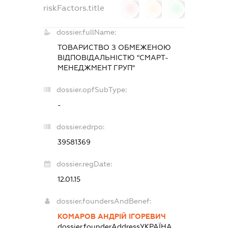
riskFactors.title
0
0
0
dossier.fullName:
ТОВАРИСТВО З ОБМЕЖЕНОЮ
ВІДПОВІДАЛЬНІСТЮ "СМАРТ-
МЕНЕДЖМЕНТ ГРУП"
dossier.opfSubType:
-
dossier.edrpo:
39581369
dossier.regDate:
12.01.15
dossier.foundersAndBenef:
КОМАРОВ АНДРІЙ ІГОРЕВИЧ
dossier.founderAddress
УКРАЇНА,