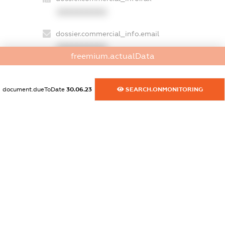
XXXXXXXXXX
dossier.commercial_info.email
XXXXXXXXXX
freemium.actualData
dossier.commercial_info.website
XXXXXXXXXX
document.dueToDate
30.06.23
SEARCH.ONMONITORING
dossier.commercial_info.activity
XXXXXXXXXX
freemium.exampleText_1
freemium.exampleText_2
freemium.anonymousPerSearch2
FREEMIUM.DETAILS
FREEMIUM.REGISTER