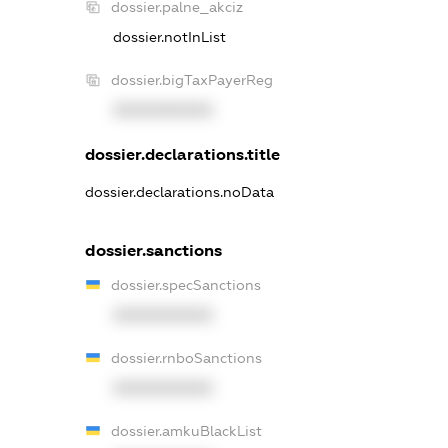
dossier.palne_akciz
dossier.notInList
dossier.bigTaxPayerReg
XXXXXXXXXX
dossier.declarations.title
dossier.declarations.noData
dossier.sanctions
dossier.specSanctions
XXXXXXXXXX
dossier.rnboSanctions
XXXXXXXXXX
dossier.amkuBlackList