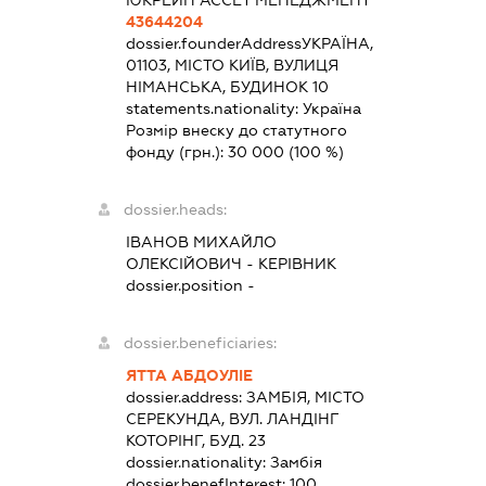
43644204
dossier.founderAddress
УКРАЇНА,
01103, МІСТО КИЇВ, ВУЛИЦЯ
НІМАНСЬКА, БУДИНОК 10
statements.nationality:
Україна
Розмір внеску до статутного
фонду (грн.):
30 000
(100 %)
dossier.heads:
ІВАНОВ МИХАЙЛО
ОЛЕКСІЙОВИЧ
-
КЕРІВНИК
dossier.position -
dossier.beneficiaries:
ЯТТА АБДОУЛІЕ
dossier.address:
ЗАМБІЯ, МІСТО
СЕРЕКУНДА, ВУЛ. ЛАНДІНГ
КОТОРІНГ, БУД. 23
dossier.nationality:
Замбія
dossier.benefInterest:
100