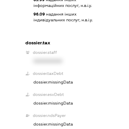
інформаційних послуг, н.в.і.у.
96.09
надання інших
індивідуальних послуг, н.в.і.у.
dossier.tax
dossier.staff
XXXXXXXXXX
dossier.taxDebt
dossier.missingData
dossier.esvDebt
dossier.missingData
dossier.ndsPayer
dossier.missingData