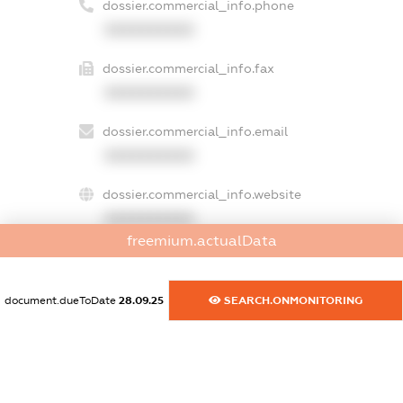
dossier.commercial_info.phone
XXXXXXXXXX
dossier.commercial_info.fax
XXXXXXXXXX
dossier.commercial_info.email
XXXXXXXXXX
dossier.commercial_info.website
XXXXXXXXXX
freemium.actualData
dossier.commercial_info.activity
XXXXXXXXXX
document.dueToDate
28.09.25
SEARCH.ONMONITORING
freemium.exampleText_1
freemium.exampleText_2
freemium.anonymousPerSearch2