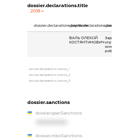
dossier.declarations.title
2018
dossier.declarations.pepName
dossier.declarations.personName
dossier.declaratio
ВАЛЬ ОЛЕКСІЙ
Заробітна плата
КОСТЯНТИНОВИЧ
отримана за
основним місцем
роботи
dossier.declarations.license_1
dossier.declarations.license_2
dossier.declarations.license_3
dossier.sanctions
dossier.specSanctions
XXXXXXXXXX
dossier.rnboSanctions