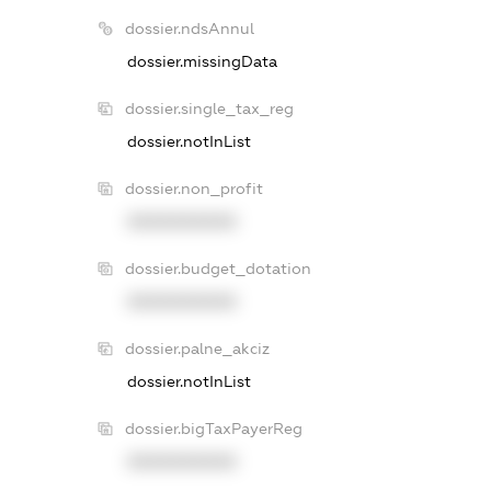
dossier.ndsAnnul
dossier.missingData
dossier.single_tax_reg
dossier.notInList
dossier.non_profit
XXXXXXXXXX
dossier.budget_dotation
XXXXXXXXXX
dossier.palne_akciz
dossier.notInList
dossier.bigTaxPayerReg
XXXXXXXXXX