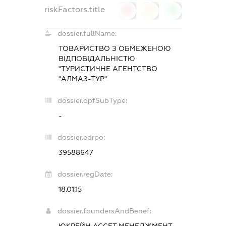
riskFactors.title
0
0
0
dossier.fullName:
ТОВАРИСТВО З ОБМЕЖЕНОЮ
ВІДПОВІДАЛЬНІСТЮ
"ТУРИСТИЧНЕ АГЕНТСТВО
"АЛМАЗ-ТУР"
dossier.opfSubType:
-
dossier.edrpo:
39588647
dossier.regDate:
18.01.15
dossier.foundersAndBenef:
ЮКРЕЙН АССЕТ МЕНЕДЖМЕНТ