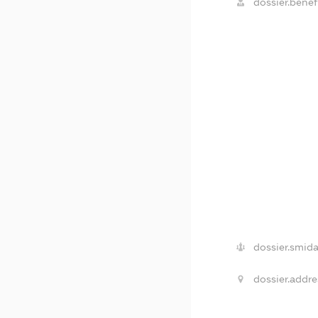
dossier.benefi
dossier.smida
dossier.addre