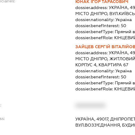
ciaries:
ЮНАК ІГОР ТАРАСОВИЧ
dossier.address:
УКРАЇНА, 4
МІСТО ДНІПРО, ВУЛ.КИЇВС
dossier.nationality:
Україна
dossier.benefInterest:
50
dossier.benefType:
Прямий в
dossier.benefRole:
КІНЦЕВИ
ЗАЙЦЕВ СЕРГІЙ ВІТАЛІЙО
dossier.address:
УКРАЇНА, 4
МІСТО ДНІПРО, ЖИТЛОВИЙ
КОРПУС 4, КВАРТИРА 67
dossier.nationality:
Україна
dossier.benefInterest:
50
dossier.benefType:
Прямий в
dossier.benefRole:
КІНЦЕВИ
:
XXXXXXXXXX
ss:
УКРАЇНА, 49017, ДНІПРОПЕ
ВУЛ.ВОЗЗ'ЄДНАННЯ, БУДИ