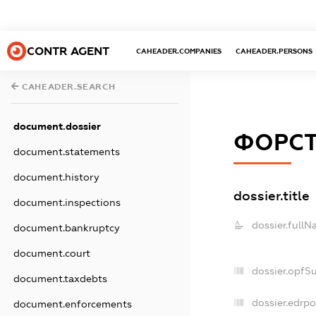
CONTR AGENT
CAHEADER.COMPANIES
CAHEADER.PERSONS
CAHEADER.SEARCH
document.dossier
ФОРСТ
document.statements
document.history
dossier.title
document.inspections
dossier.fullN
document.bankruptcy
document.court
dossier.opfS
document.taxdebts
dossier.edrpo
document.enforcements