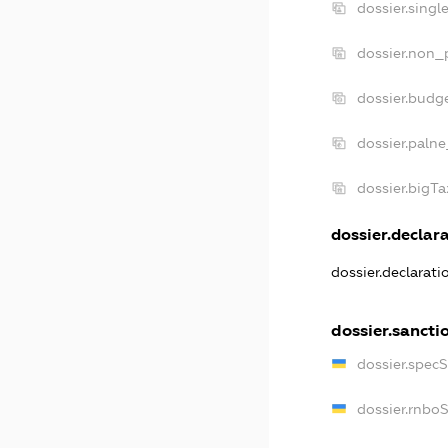
dossier.sing
dossier.non_
dossier.budg
dossier.palne
dossier.bigT
dossier.declara
dossier.declarat
dossier.sancti
dossier.spec
dossier.rnbo