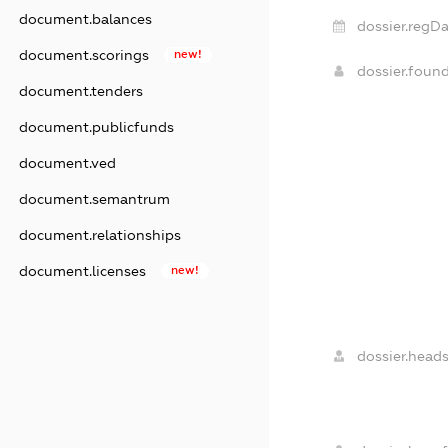
document.balances
dossier.regDa
document.scorings
new!
dossier.foun
document.tenders
document.publicfunds
document.ved
document.semantrum
document.relationships
document.licenses
new!
dossier.heads