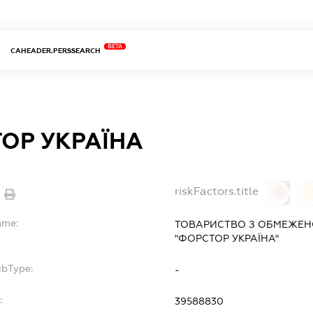
BETA
CAHEADER.PERSSEARCH
ОР УКРАЇНА
riskFactors.title
0
ame:
ТОВАРИСТВО З ОБМЕЖЕН
"ФОРСТОР УКРАЇНА"
ubType:
-
:
39588830