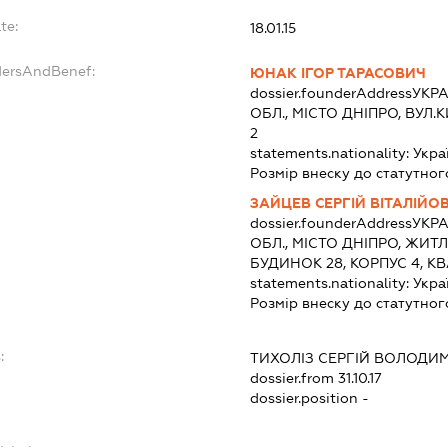
te:
18.01.15
dersAndBenef:
ЮНАК ІГОР ТАРАСОВИЧ
dossier.founderAddress
УКРА
ОБЛ., МІСТО ДНІПРО, ВУЛ
2
statements.nationality:
Укра
Розмір внеску до статутног
ЗАЙЦЕВ СЕРГІЙ ВІТАЛІЙО
dossier.founderAddress
УКРА
ОБЛ., МІСТО ДНІПРО, ЖИ
БУДИНОК 28, КОРПУС 4, К
statements.nationality:
Укра
Розмір внеску до статутног
:
ТИХОЛІЗ СЕРГІЙ ВОЛОД
dossier.from 31.10.17
dossier.position -