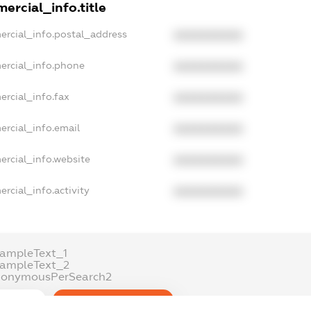
ercial_info.title
ercial_info.postal_address
XXXXXXXXXX
ercial_info.phone
XXXXXXXXXX
ercial_info.fax
XXXXXXXXXX
ercial_info.email
XXXXXXXXXX
ercial_info.website
XXXXXXXXXX
rcial_info.activity
XXXXXXXXXX
xampleText_1
xampleText_2
nonymousPerSearch2
DETAILS
FREEMIUM.REGISTER