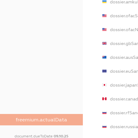
dossier.amku
dossier.ofac
dossier.ofa
dossier.gbSa
dossier.ausS
dossier.euSa
dossier.japa
dossier.cana
dossier.rfSan
freemium.actualData
dossier.russi
document.dueToDate
09.10.25