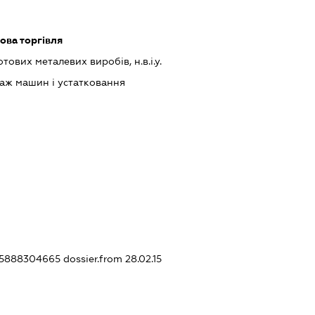
ова торгівля
ових металевих виробів, н.в.і.у.
аж машин і устатковання
395888304665
dossier.from 28.02.15