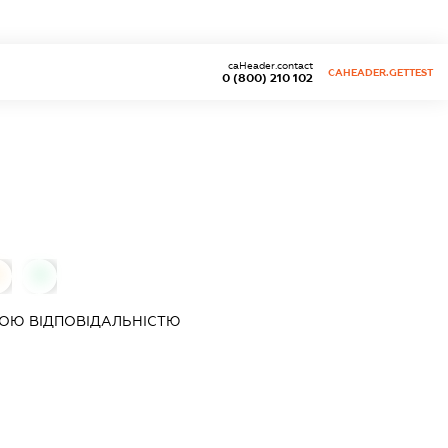
caHeader.contact
CAHEADER.GETTEST
0 (800) 210 102
0
0
ОЮ ВІДПОВІДАЛЬНІСТЮ