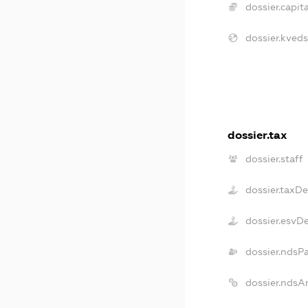
dossier.capita
dossier.kveds
dossier.tax
dossier.staff
dossier.taxD
dossier.esvD
dossier.ndsP
dossier.ndsA