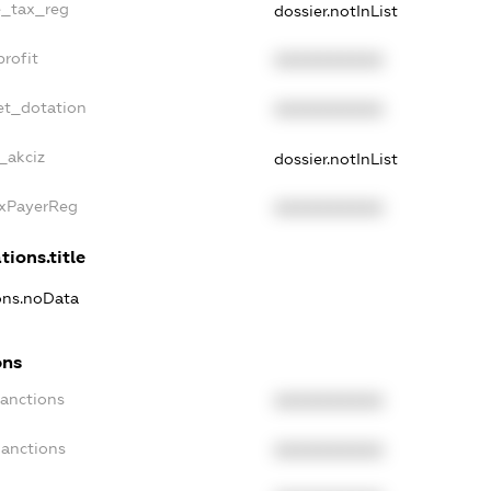
le_tax_reg
dossier.notInList
profit
XXXXXXXXXX
et_dotation
XXXXXXXXXX
_akciz
dossier.notInList
axPayerReg
XXXXXXXXXX
tions.title
ions.noData
ons
Sanctions
XXXXXXXXXX
Sanctions
XXXXXXXXXX