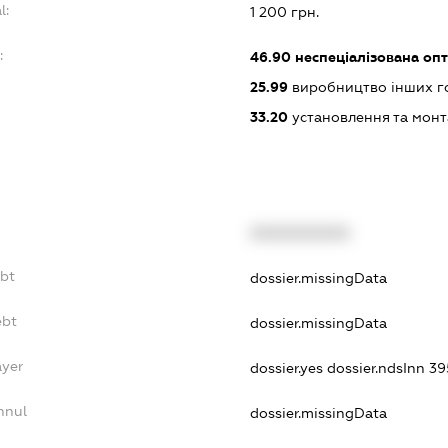
l:
1 200 грн.
:
46.90
неспеціалізована опт
25.99
виробництво інших гот
33.20
установлення та монт
XXXXXXXXXX
ebt
dossier.missingData
ebt
dossier.missingData
ayer
dossier.yes
dossier.ndsInn 
nnul
dossier.missingData