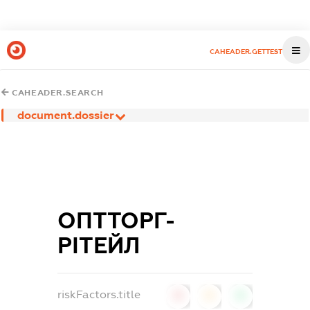
CAHEADER.GETTEST
CAHEADER.SEARCH
document.dossier
ОПТТОРГ-
РІТЕЙЛ
riskFactors.title
0
0
0