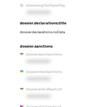
dossier.bigTaxPayerReg
XXXXXXXXXX
dossier.declarations.title
dossier.declarations.noData
dossier.sanctions
dossier.specSanctions
XXXXXXXXXX
dossier.rnboSanctions
XXXXXXXXXX
dossier.amkuBlackList
XXXXXXXXXX
dossier.ofacSanctions