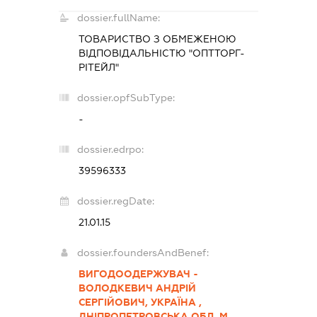
dossier.fullName:
ТОВАРИСТВО З ОБМЕЖЕНОЮ
ВІДПОВІДАЛЬНІСТЮ "ОПТТОРГ-
РІТЕЙЛ"
dossier.opfSubType:
-
dossier.edrpo:
39596333
dossier.regDate:
21.01.15
dossier.foundersAndBenef:
ВИГОДООДЕРЖУВАЧ -
ВОЛОДКЕВИЧ АНДРІЙ
СЕРГІЙОВИЧ, УКРАЇНА ,
ДНІПРОПЕТРОВСЬКА ОБЛ. М.