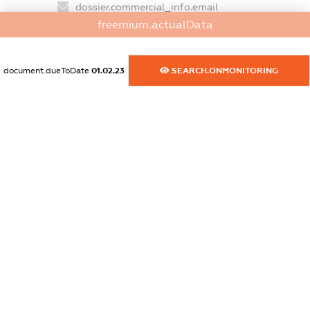
dossier.commercial_info.email
freemium.actualData
XXXXXXXXXX
dossier.commercial_info.website
document.dueToDate
01.02.23
SEARCH.ONMONITORING
XXXXXXXXXX
dossier.commercial_info.activity
XXXXXXXXXX
freemium.exampleText_1
freemium.exampleText_2
freemium.anonymousPerSearch2
FREEMIUM.DETAILS
FREEMIUM.REGISTER