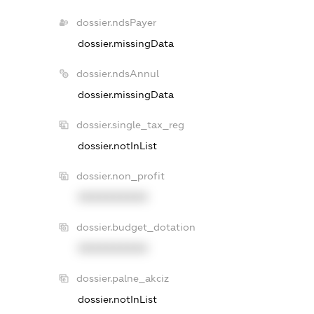
dossier.ndsPayer
dossier.missingData
dossier.ndsAnnul
dossier.missingData
dossier.single_tax_reg
dossier.notInList
dossier.non_profit
XXXXXXXXXX
dossier.budget_dotation
XXXXXXXXXX
dossier.palne_akciz
dossier.notInList