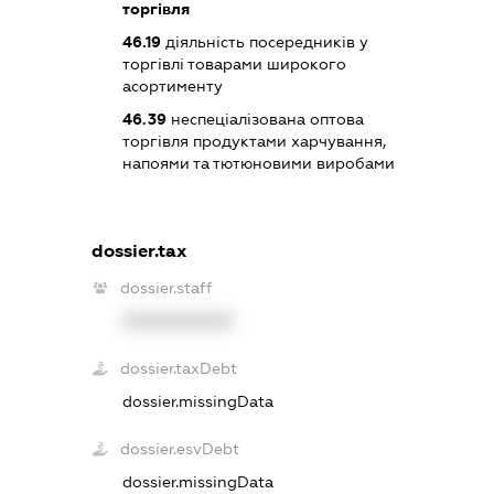
торгівля
46.19
діяльність посередників у
торгівлі товарами широкого
асортименту
46.39
неспеціалізована оптова
торгівля продуктами харчування,
напоями та тютюновими виробами
dossier.tax
dossier.staff
XXXXXXXXXX
dossier.taxDebt
dossier.missingData
dossier.esvDebt
dossier.missingData