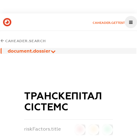
CAHEADER.GETTEST
CAHEADER.SEARCH
document.dossier
ТРАНСКЕПІТАЛ
СІСТЕМС
riskFactors.title
0
0
0