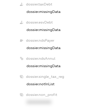
dossier.taxDebt
dossier.missingData
dossier.esvDebt
dossier.missingData
dossier.ndsPayer
dossier.missingData
dossier.ndsAnnul
dossier.missingData
dossier.single_tax_reg
dossier.notInList
dossier.non_profit
XXXXXXXXXX