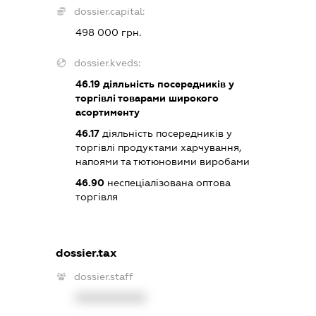
dossier.capital:
498 000 грн.
dossier.kveds:
46.19
діяльність посередників у
торгівлі товарами широкого
асортименту
46.17
діяльність посередників у
торгівлі продуктами харчування,
напоями та тютюновими виробами
46.90
неспеціалізована оптова
торгівля
dossier.tax
dossier.staff
XXXXXXXXXX