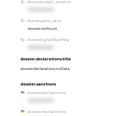
dossier.budget_dotation
XXXXXXXXXX
dossier.palne_akciz
dossier.notInList
dossier.bigTaxPayerReg
XXXXXXXXXX
dossier.declarations.title
dossier.declarations.noData
dossier.sanctions
dossier.specSanctions
XXXXXXXXXX
dossier.rnboSanctions