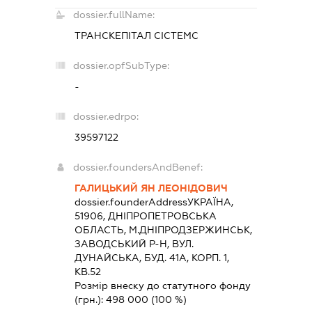
dossier.fullName:
ТРАНСКЕПІТАЛ СІСТЕМС
dossier.opfSubType:
-
dossier.edrpo:
39597122
dossier.foundersAndBenef:
ГАЛИЦЬКИЙ ЯН ЛЕОНІДОВИЧ
dossier.founderAddress
УКРАЇНА,
51906, ДНIПРОПЕТРОВСЬКА
ОБЛАСТЬ, М.ДНІПРОДЗЕРЖИНСЬК,
ЗАВОДСЬКИЙ Р-Н, ВУЛ.
ДУНАЙСЬКА, БУД. 41А, КОРП. 1,
КВ.52
Розмір внеску до статутного фонду
(грн.):
498 000
(100 %)