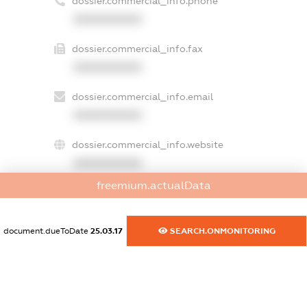
dossier.commercial_info.phone
XXXXXXXXXX
dossier.commercial_info.fax
XXXXXXXXXX
dossier.commercial_info.email
XXXXXXXXXX
dossier.commercial_info.website
XXXXXXXXXX
freemium.actualData
dossier.commercial_info.activity
XXXXXXXXXX
document.dueToDate
25.03.17
SEARCH.ONMONITORING
freemium.exampleText_1
freemium.exampleText_2
freemium.anonymousPerSearch2