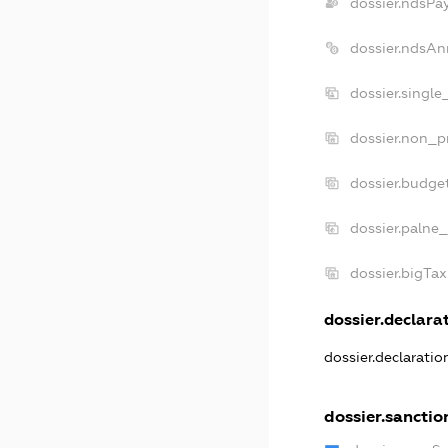
dossier.ndsPa
dossier.ndsAn
dossier.single
dossier.non_pr
dossier.budge
dossier.palne_
dossier.bigTa
dossier.declarat
dossier.declarati
dossier.sanctio