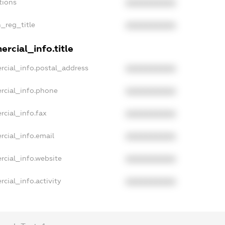
tions
XXXXXXXXXX
n_reg_title
XXXXXXXXXX
rcial_info.title
rcial_info.postal_address
XXXXXXXXXX
rcial_info.phone
XXXXXXXXXX
rcial_info.fax
XXXXXXXXXX
rcial_info.email
XXXXXXXXXX
rcial_info.website
XXXXXXXXXX
cial_info.activity
XXXXXXXXXX