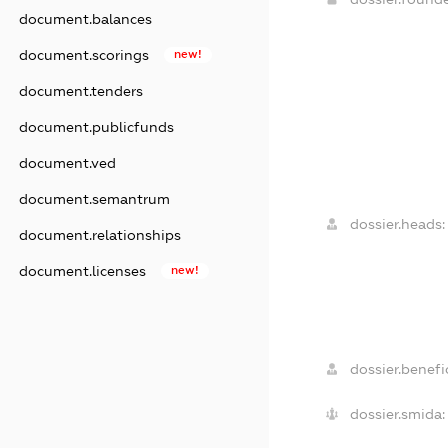
document.balances
document.scorings
new!
document.tenders
document.publicfunds
document.ved
document.semantrum
dossier.heads:
document.relationships
document.licenses
new!
dossier.benefic
dossier.smida: