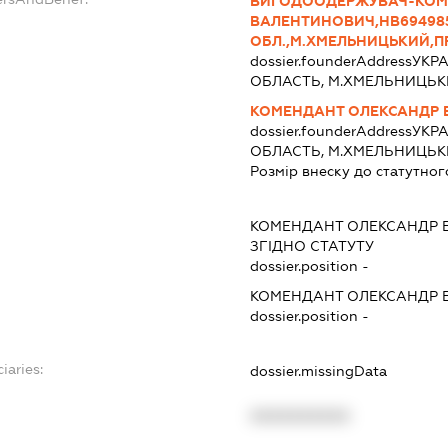
ВИГОДООДЕРЖУВАЧ-КОМ
ВАЛЕНТИНОВИЧ,НВ69498
ОБЛ.,М.ХМЕЛЬНИЦЬКИЙ,ПР
dossier.founderAddress
УКРА
ОБЛАСТЬ, М.ХМЕЛЬНИЦЬКИЙ
КОМЕНДАНТ ОЛЕКСАНДР
dossier.founderAddress
УКРА
ОБЛАСТЬ, М.ХМЕЛЬНИЦЬКИЙ
Розмір внеску до статутног
КОМЕНДАНТ ОЛЕКСАНДР 
ЗГІДНО СТАТУТУ
dossier.position -
КОМЕНДАНТ ОЛЕКСАНДР 
dossier.position -
iaries:
dossier.missingData
XXXXXXXXXX