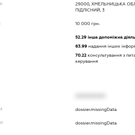
s:
29000, ХМЕЛЬНИЦЬКА ОБ
ПІДЛІСНИЙ, 3
:
10 000 грн.
52.29
інша допоміжна діяльн
63.99
надання інших інформац
70.22
консультування з пита
керування
XXXXXXXXXX
bt
dossier.missingData
bt
dossier.missingData