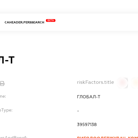
BETA
CAHEADER.PERSSEARCH
Л-Т
riskFactors.title
0
0
me:
ГЛОБАЛ-Т
bType:
-
39597138
ersAndBenef: