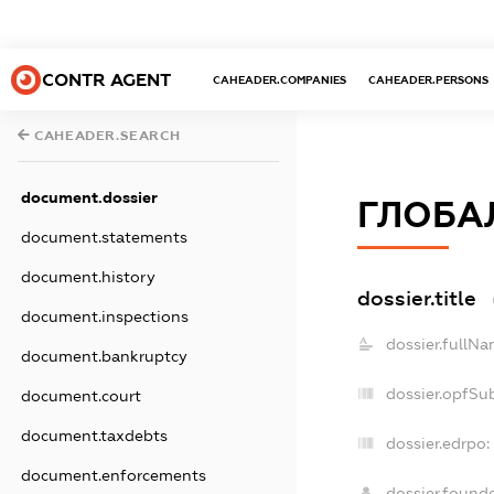
CONTR AGENT
CAHEADER.COMPANIES
CAHEADER.PERSONS
CAHEADER.SEARCH
document.dossier
ГЛОБА
document.statements
document.history
dossier.title
document.inspections
dossier.fullNa
document.bankruptcy
dossier.opfSu
document.court
document.taxdebts
dossier.edrpo:
document.enforcements
dossier.found