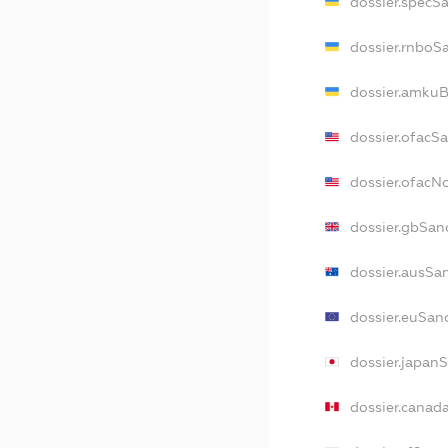
dossier.specS
dossier.rnboS
dossier.amkuB
dossier.ofacS
dossier.ofac
dossier.gbSan
dossier.ausSa
dossier.euSan
dossier.japan
dossier.canad