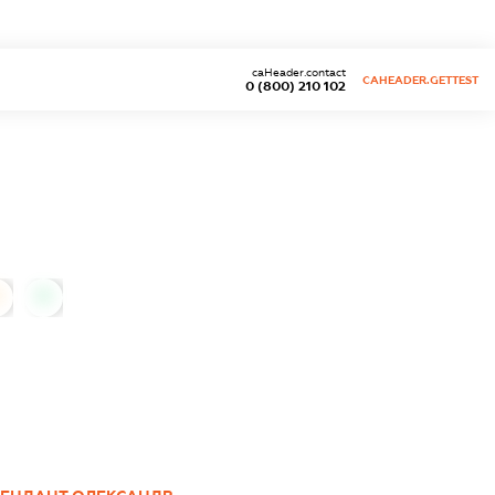
caHeader.contact
CAHEADER.GETTEST
0 (800) 210 102
0