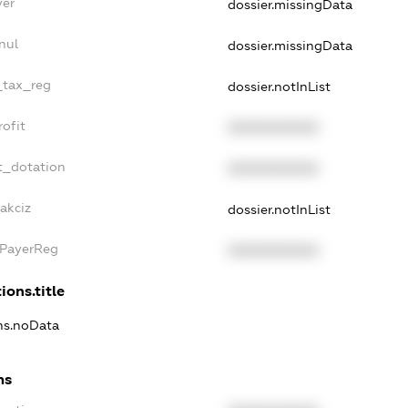
yer
dossier.missingData
nul
dossier.missingData
_tax_reg
dossier.notInList
ofit
XXXXXXXXXX
t_dotation
XXXXXXXXXX
akciz
dossier.notInList
xPayerReg
XXXXXXXXXX
ions.title
ons.noData
ns