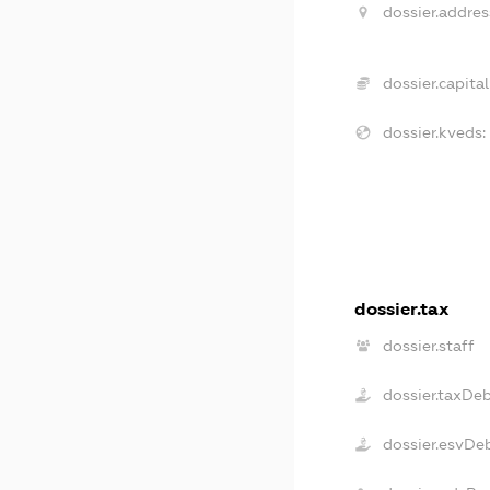
dossier.addres
dossier.capital
dossier.kveds:
dossier.tax
dossier.staff
dossier.taxDe
dossier.esvDe