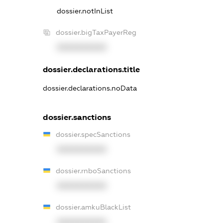
dossier.notInList
dossier.bigTaxPayerReg
XXXXXXXXXX
dossier.declarations.title
dossier.declarations.noData
dossier.sanctions
dossier.specSanctions
XXXXXXXXXX
dossier.rnboSanctions
XXXXXXXXXX
dossier.amkuBlackList
XXXXXXXXXX