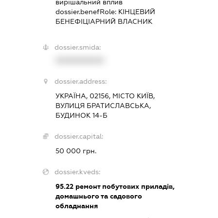
вирішальний вплив
dossier.benefRole:
КІНЦЕВИЙ
БЕНЕФІЦІАРНИЙ ВЛАСНИК
dossier.smida:
XXXXXXXXXX
dossier.address:
УКРАЇНА, 02156, МІСТО КИЇВ,
ВУЛИЦЯ БРАТИСЛАВСЬКА,
БУДИНОК 14-Б
dossier.capital:
50 000 грн.
dossier.kveds:
95.22
ремонт побутових приладів,
домашнього та садового
обладнання