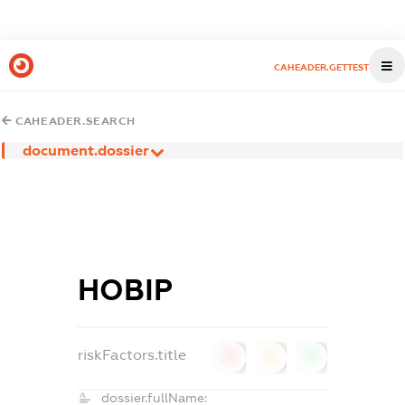
CAHEADER.GETTEST
CAHEADER.SEARCH
document.dossier
НОВІР
riskFactors.title
0
0
0
dossier.fullName: