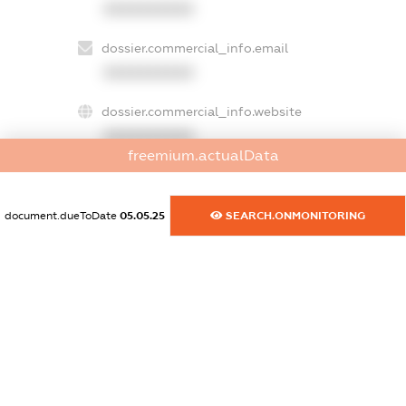
XXXXXXXXXX
dossier.commercial_info.email
XXXXXXXXXX
dossier.commercial_info.website
XXXXXXXXXX
freemium.actualData
dossier.commercial_info.activity
XXXXXXXXXX
document.dueToDate
05.05.25
SEARCH.ONMONITORING
freemium.exampleText_1
freemium.exampleText_2
freemium.anonymousPerSearch2
FREEMIUM.DETAILS
FREEMIUM.REGISTER