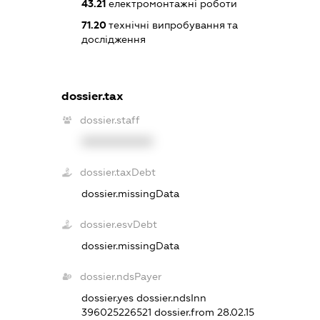
43.21
електромонтажні роботи
71.20
технічні випробування та
дослідження
dossier.tax
dossier.staff
XXXXXXXXXX
dossier.taxDebt
dossier.missingData
dossier.esvDebt
dossier.missingData
dossier.ndsPayer
dossier.yes
dossier.ndsInn
396025226521
dossier.from 28.02.15