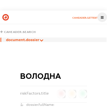
CAHEADER.GETTEST
CAHEADER.SEARCH
document.dossier
ВОЛОДНА
riskFactors.title
0
0
0
dossier.fullName: