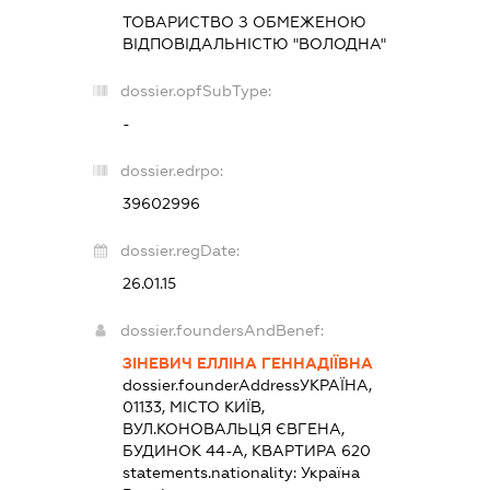
ТОВАРИСТВО З ОБМЕЖЕНОЮ
ВІДПОВІДАЛЬНІСТЮ "ВОЛОДНА"
dossier.opfSubType:
-
dossier.edrpo:
39602996
dossier.regDate:
26.01.15
dossier.foundersAndBenef:
ЗІНЕВИЧ ЕЛЛІНА ГЕННАДІЇВНА
dossier.founderAddress
УКРАЇНА,
01133, МІСТО КИЇВ,
ВУЛ.КОНОВАЛЬЦЯ ЄВГЕНА,
БУДИНОК 44-А, КВАРТИРА 620
statements.nationality:
Україна