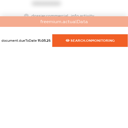
XXXXXXXXXX
dossier.commercial_info.activity
freemium.actualData
XXXXXXXXXX
document.dueToDate
11.03.25
SEARCH.ONMONITORING
freemium.exampleText_1
freemium.exampleText_2
freemium.anonymousPerSearch2
FREEMIUM.DETAILS
FREEMIUM.REGISTER