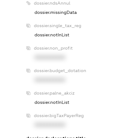
dossier.ndsAnnul
dossier.missingData
dossier.single_tax_reg
dossier.notInList
dossier.non_profit
XXXXXXXXXX
dossier.budget_dotation
XXXXXXXXXX
dossier.palne_akciz
dossier.notInList
dossier.bigTaxPayerReg
XXXXXXXXXX