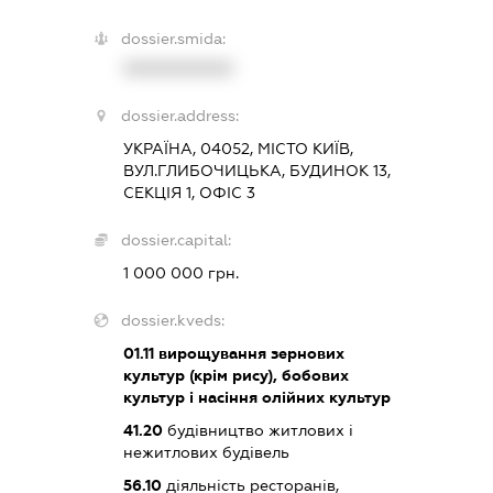
dossier.smida:
XXXXXXXXXX
dossier.address:
УКРАЇНА, 04052, МІСТО КИЇВ,
ВУЛ.ГЛИБОЧИЦЬКА, БУДИНОК 13,
СЕКЦІЯ 1, ОФІС 3
dossier.capital:
1 000 000 грн.
dossier.kveds:
01.11
вирощування зернових
культур (крім рису), бобових
культур і насіння олійних культур
41.20
будівництво житлових і
нежитлових будівель
56.10
діяльність ресторанів,