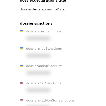
dossier.declarations.title
dossier.declarations.noData
dossier.sanctions
dossier.specSanctions
XXXXXXXXXX
dossier.rnboSanctions
XXXXXXXXXX
dossier.amkuBlackList
XXXXXXXXXX
dossier.ofacSanctions
XXXXXXXXXX
dossier.ofacNonSdnSanctions