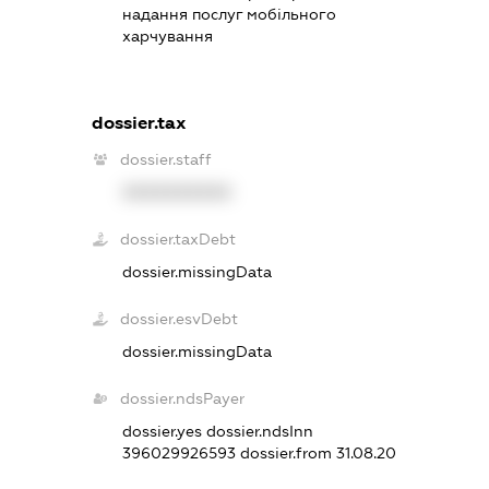
надання послуг мобільного
харчування
dossier.tax
dossier.staff
XXXXXXXXXX
dossier.taxDebt
dossier.missingData
dossier.esvDebt
dossier.missingData
dossier.ndsPayer
dossier.yes
dossier.ndsInn
396029926593
dossier.from 31.08.20