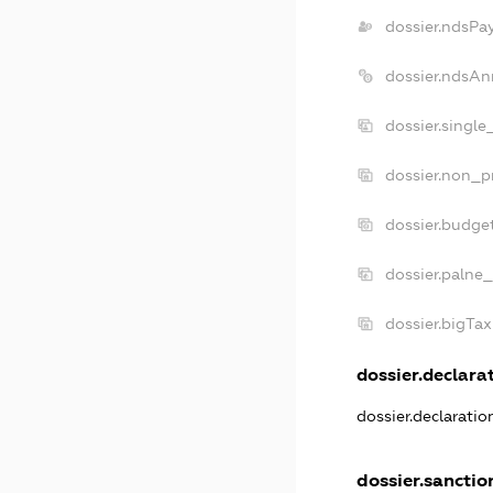
dossier.ndsPa
dossier.ndsAn
dossier.singl
dossier.non_p
dossier.budge
dossier.palne_
dossier.bigTa
dossier.declarat
dossier.declarati
dossier.sanctio