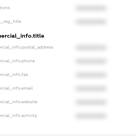
tions
XXXXXXXXXX
n_reg_title
XXXXXXXXXX
rcial_info.title
rcial_info.postal_address
XXXXXXXXXX
rcial_info.phone
XXXXXXXXXX
rcial_info.fax
XXXXXXXXXX
rcial_info.email
XXXXXXXXXX
rcial_info.website
XXXXXXXXXX
cial_info.activity
XXXXXXXXXX