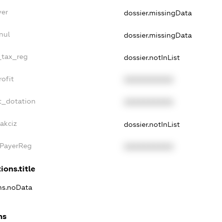
yer
dossier.missingData
nul
dossier.missingData
e_tax_reg
dossier.notInList
rofit
XXXXXXXXXX
t_dotation
XXXXXXXXXX
akciz
dossier.notInList
xPayerReg
XXXXXXXXXX
ions.title
ons.noData
ns