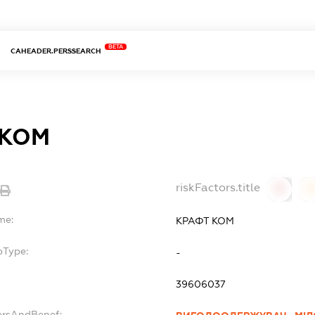
BETA
CAHEADER.PERSSEARCH
 КОМ
riskFactors.title
0
0
me:
КРАФТ КОМ
bType:
-
39606037
ersAndBenef: