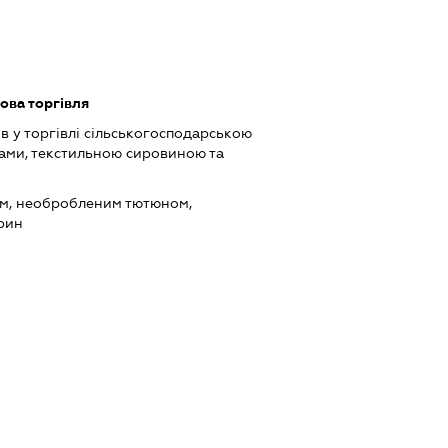
ова торгівля
в у торгівлі сільськогосподарською
ами, текстильною сировиною та
ом, необробленим тютюном,
рин