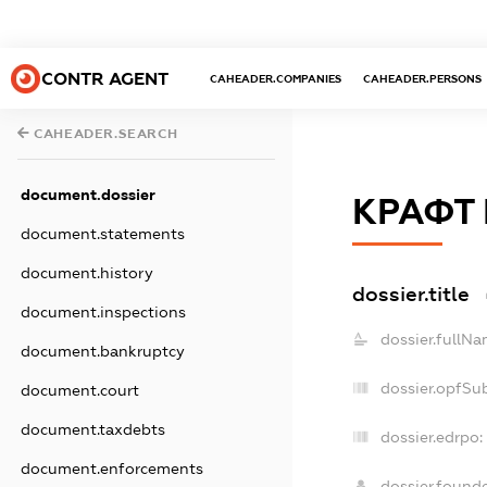
CONTR AGENT
CAHEADER.COMPANIES
CAHEADER.PERSONS
CAHEADER.SEARCH
document.dossier
КРАФТ
document.statements
document.history
dossier.title
document.inspections
dossier.fullNa
document.bankruptcy
dossier.opfSu
document.court
document.taxdebts
dossier.edrpo:
document.enforcements
dossier.found