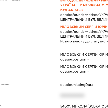
ВИГОДООДЕРЖУВАЧ- МІЛО
УКРАЇНА, ЕР № 506641, М
БУД.44, КВ.8
dossier.founderAddress
УКРА
ЦЕНТРАЛЬНИЙ ВУЛ. ВЕЛИКА
МІЛОВСЬКИЙ СЕРГІЙ ЮРІ
dossier.founderAddress
УКРА
ЦЕНТРАЛЬНИЙ ВУЛ. ВЕЛИКА
Розмір внеску до статутног
МІЛОВСЬКИЙ СЕРГІЙ ЮРІ
dossier.position -
МІЛОВСЬКИЙ СЕРГІЙ ЮРІ
dossier.position -
iaries:
dossier.missingData
XXXXXXXXXX
s:
54001, МИКОЛАЇВСЬКА ОБЛ