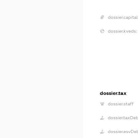
dossier.capital
dossier.kveds:
dossier.tax
dossier.staff
dossier.taxDe
dossier.esvDe