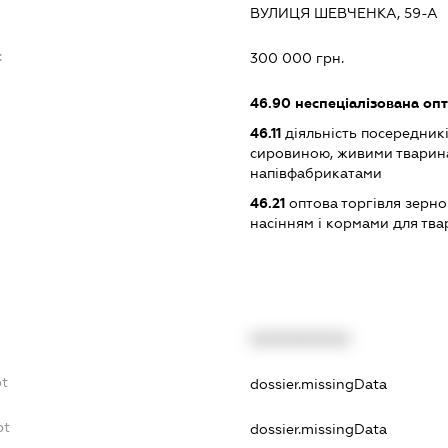
ВУЛИЦЯ ШЕВЧЕНКА, 59-А
:
300 000 грн.
46.90
неспеціалізована опт
46.11
діяльність посередникі
сировиною, живими тварин
напівфабрикатами
46.21
оптова торгівля зерн
насінням і кормами для тва
XXXXXXXXXX
bt
dossier.missingData
bt
dossier.missingData