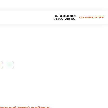
caHeader.contact
CAHEADER.GETTEST
0 (800) 210 102
0