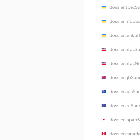
dossier.specS
dossier.rnboS
dossier.amkuB
dossier.ofacS
dossier.ofac
dossier.gbSan
dossier.ausSa
dossier.euSan
dossier.japan
dossier.canad