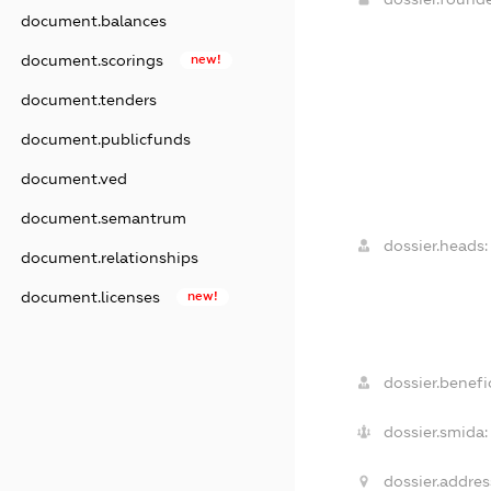
document.balances
document.scorings
new!
document.tenders
document.publicfunds
document.ved
document.semantrum
dossier.heads:
document.relationships
document.licenses
new!
dossier.benefic
dossier.smida:
dossier.addres