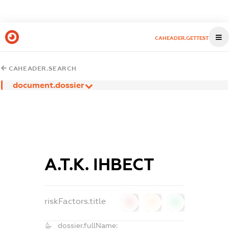
CAHEADER.GETTEST
CAHEADER.SEARCH
document.dossier
А.Т.К. ІНВЕСТ
riskFactors.title
0
0
0
dossier.fullName: