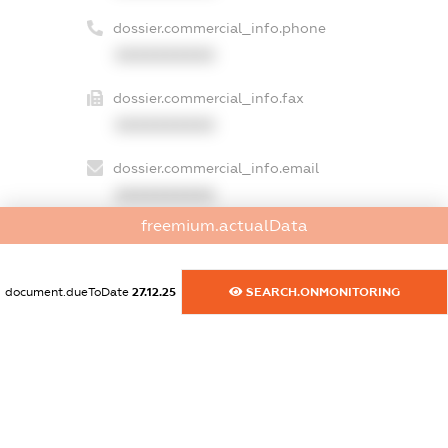
dossier.commercial_info.phone
XXXXXXXXXX
dossier.commercial_info.fax
XXXXXXXXXX
dossier.commercial_info.email
XXXXXXXXXX
freemium.actualData
dossier.commercial_info.website
XXXXXXXXXX
document.dueToDate
27.12.25
SEARCH.ONMONITORING
dossier.commercial_info.activity
XXXXXXXXXX
freemium.exampleText_1
freemium.exampleText_2