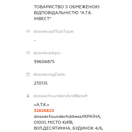
ТОВАРИСТВО З ОБМЕЖЕНОЮ
ВІДПОВІДАЛЬНІСТЮ "А.Т.К.
ІНВЕСТ"
dossier.opfSubType:
-
dossier.edrpo:
39606875
dossier.regDate:
27.01.15
dossier.foundersAndBenef:
«А.Т.К.»
32826820
dossier.founderAddress
УКРАЇНА,
01001, МІСТО КИЇВ,
ВУЛ.ДЕСЯТИННА, БУДИНОК 4/6,