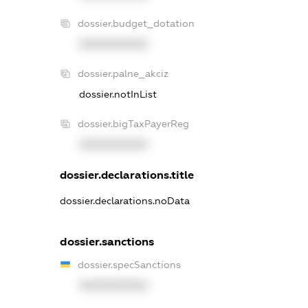
dossier.budget_dotation
XXXXXXXXXX
dossier.palne_akciz
dossier.notInList
dossier.bigTaxPayerReg
XXXXXXXXXX
dossier.declarations.title
dossier.declarations.noData
dossier.sanctions
dossier.specSanctions
XXXXXXXXXX