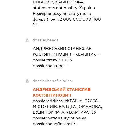
ПОВЕРХ 3, КАБІНЕТ 34-А
statements.nationality:
Україна
Розмір внеску до статутного
фонду (грн.):
2 000 000 000
(100
%)
dossier.heads:
АНДРІЄВСЬКИЙ СТАНІСЛАВ
КОСТЯНТИНОВИЧ
-
КЕРІВНИК
-
dossier.from 20.01.15
dossier.position -
dossier.beneficiaries:
АНДРІЄВСЬКИЙ СТАНІСЛАВ
КОСТЯНТИНОВИЧ
dossier.address:
УКРАЇНА, 02068,
МІСТО КИЇВ, ВУЛ.ДРАГОМАНОВА,
БУДИНОК 44-А, КВАРТИРА 135
dossier.nationality:
Україна
dossier.benefInterest:
-