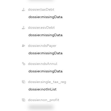
dossier.taxDebt
dossier.missingData
dossier.esvDebt
dossier.missingData
dossier.ndsPayer
dossier.missingData
dossier.ndsAnnul
dossier.missingData
dossier.single_tax_reg
dossier.notInList
dossier.non_profit
XXXXXXXXXX