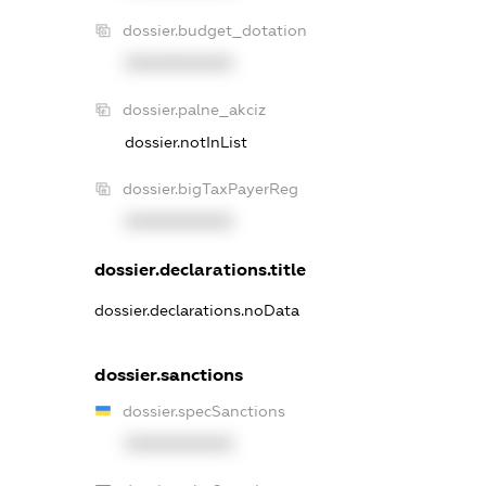
dossier.budget_dotation
XXXXXXXXXX
dossier.palne_akciz
dossier.notInList
dossier.bigTaxPayerReg
XXXXXXXXXX
dossier.declarations.title
dossier.declarations.noData
dossier.sanctions
dossier.specSanctions
XXXXXXXXXX