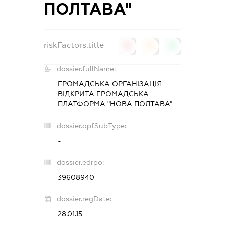
ПОЛТАВА"
riskFactors.title
0
0
0
dossier.fullName:
ГРОМАДСЬКА ОРГАНІЗАЦІЯ
ВІДКРИТА ГРОМАДСЬКА
ПЛАТФОРМА "НОВА ПОЛТАВА"
dossier.opfSubType:
-
dossier.edrpo:
39608940
dossier.regDate:
28.01.15