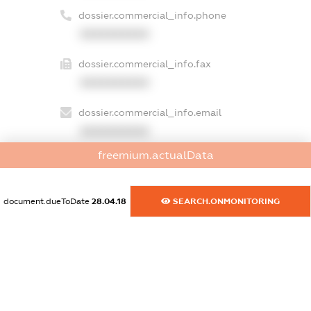
dossier.commercial_info.phone
XXXXXXXXXX
dossier.commercial_info.fax
XXXXXXXXXX
dossier.commercial_info.email
XXXXXXXXXX
freemium.actualData
dossier.commercial_info.website
XXXXXXXXXX
document.dueToDate
28.04.18
SEARCH.ONMONITORING
dossier.commercial_info.activity
XXXXXXXXXX
freemium.exampleText_1
freemium.exampleText_2