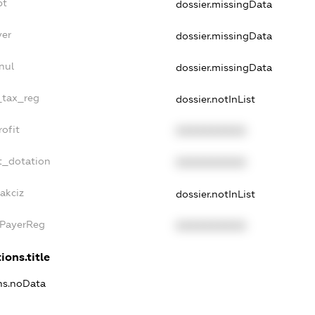
bt
dossier.missingData
yer
dossier.missingData
nul
dossier.missingData
e_tax_reg
dossier.notInList
rofit
XXXXXXXXXX
t_dotation
XXXXXXXXXX
akciz
dossier.notInList
xPayerReg
XXXXXXXXXX
ions.title
ons.noData