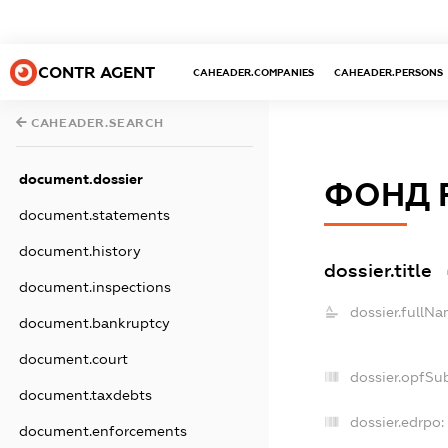
CONTR AGENT
CAHEADER.COMPANIES
CAHEADER.PERSONS
CAHEADER.SEARCH
document.dossier
ФОНД 
document.statements
document.history
dossier.title
document.inspections
dossier.fullNa
document.bankruptcy
document.court
dossier.opfSu
document.taxdebts
dossier.edrpo:
document.enforcements