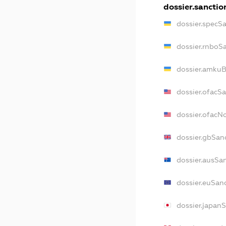
dossier.sanctio
dossier.specS
dossier.rnboS
dossier.amkuB
dossier.ofacS
dossier.ofac
dossier.gbSan
dossier.ausSa
dossier.euSan
dossier.japan