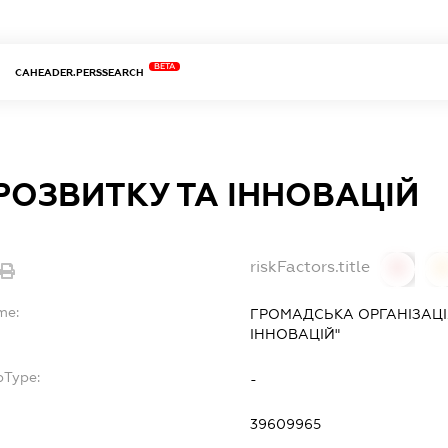
BETA
CAHEADER.PERSSEARCH
РОЗВИТКУ ТА ІННОВАЦІЙ
riskFactors.title
0
0
me:
ГРОМАДСЬКА ОРГАНІЗАЦІ
ІННОВАЦІЙ"
bType:
-
39609965