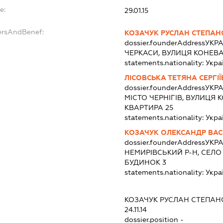
e:
29.01.15
ersAndBenef:
КОЗАЧУК РУСЛАН СТЕПА
dossier.founderAddress
УКРА
ЧЕРКАСИ, ВУЛИЦЯ КОНЕВА,
statements.nationality:
Укра
ЛІСОВСЬКА ТЕТЯНА СЕРГІ
dossier.founderAddress
УКРА
МІСТО ЧЕРНІГІВ, ВУЛИЦЯ
КВАРТИРА 25
statements.nationality:
Укра
КОЗАЧУК ОЛЕКСАНДР ВА
dossier.founderAddress
УКРА
НЕМИРІВСЬКИЙ Р-Н, СЕЛО
БУДИНОК 3
statements.nationality:
Укра
КОЗАЧУК РУСЛАН СТЕПА
24.11.14
dossier.position -