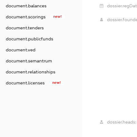
document.balances
dossier.regDat
document.scorings
new!
dossier.found
document.tenders
document.publicfunds
document.ved
document.semantrum
document.relationships
document.licenses
new!
dossier.heads: