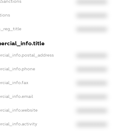
aSanctions
XXXXXXXXXX
tions
XXXXXXXXXX
n_reg_title
XXXXXXXXXX
rcial_info.title
rcial_info.postal_address
XXXXXXXXXX
rcial_info.phone
XXXXXXXXXX
rcial_info.fax
XXXXXXXXXX
rcial_info.email
XXXXXXXXXX
rcial_info.website
XXXXXXXXXX
cial_info.activity
XXXXXXXXXX