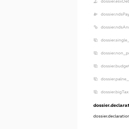
dossier.esvDe
dossier.ndsPa
dossier.ndsAn
dossier.singl
dossier.non_p
dossier.budge
dossier.palne_
dossier.bigTa
dossier.declarat
dossier.declarati