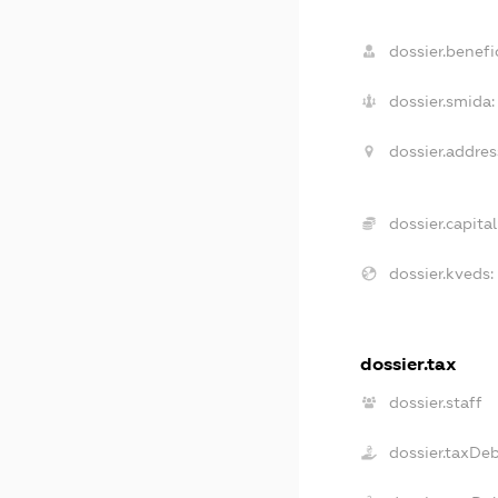
dossier.benefic
dossier.smida:
dossier.addres
dossier.capital
dossier.kveds:
dossier.tax
dossier.staff
dossier.taxDe