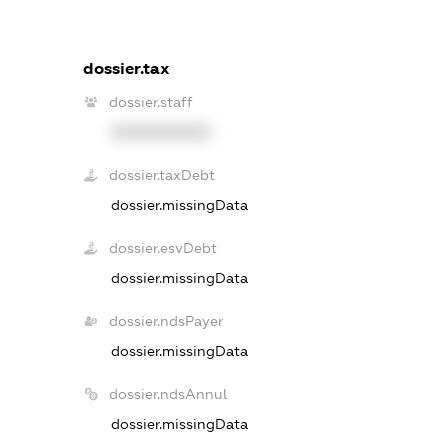
dossier.tax
dossier.staff
XXXXXXXXXX
dossier.taxDebt
dossier.missingData
dossier.esvDebt
dossier.missingData
dossier.ndsPayer
dossier.missingData
dossier.ndsAnnul
dossier.missingData