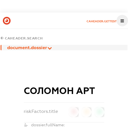
CAHEADER.GETTEST
CAHEADER.SEARCH
document.dossier
СОЛОМОН АРТ
riskFactors.title
0
0
0
dossier.fullName: