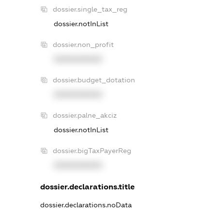
dossier.single_tax_reg
dossier.notInList
dossier.non_profit
XXXXXXXXXX
dossier.budget_dotation
XXXXXXXXXX
dossier.palne_akciz
dossier.notInList
dossier.bigTaxPayerReg
XXXXXXXXXX
dossier.declarations.title
dossier.declarations.noData