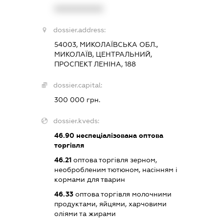
XXXXXXXXXX
dossier.address:
54003, МИКОЛАЇВСЬКА ОБЛ.,
МИКОЛАЇВ, ЦЕНТРАЛЬНИЙ,
ПРОСПЕКТ ЛЕНІНА, 188
dossier.capital:
300 000 грн.
dossier.kveds:
46.90
неспеціалізована оптова
торгівля
46.21
оптова торгівля зерном,
необробленим тютюном, насінням і
кормами для тварин
46.33
оптова торгівля молочними
продуктами, яйцями, харчовими
оліями та жирами