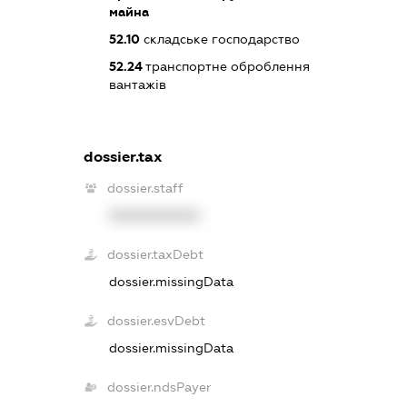
майна
52.10
складське господарство
52.24
транспортне оброблення
вантажів
dossier.tax
dossier.staff
XXXXXXXXXX
dossier.taxDebt
dossier.missingData
dossier.esvDebt
dossier.missingData
dossier.ndsPayer