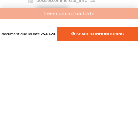
dossier.commercial_info.fax
XXXXXXXXXX
freemium.actualData
dossier.commercial_info.email
XXXXXXXXXX
document.dueToDate
25.07.24
SEARCH.ONMONITORING
dossier.commercial_info.website
XXXXXXXXXX
dossier.commercial_info.activity
XXXXXXXXXX
freemium.exampleText_1
freemium.exampleText_2
freemium.anonymousPerSearch2
FREEMIUM.DETAILS
FREEMIUM.REGISTER