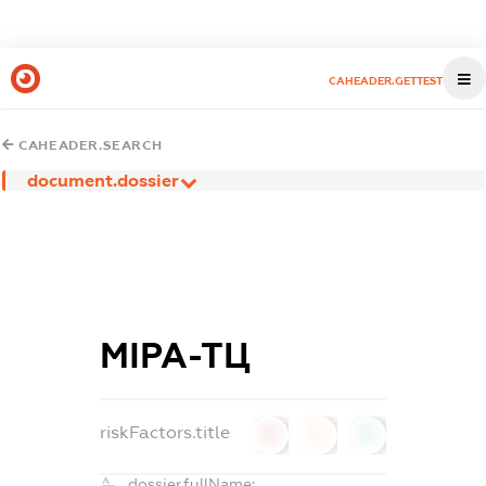
CAHEADER.GETTEST
CAHEADER.SEARCH
document.dossier
МІРА-ТЦ
riskFactors.title
0
0
0
dossier.fullName: