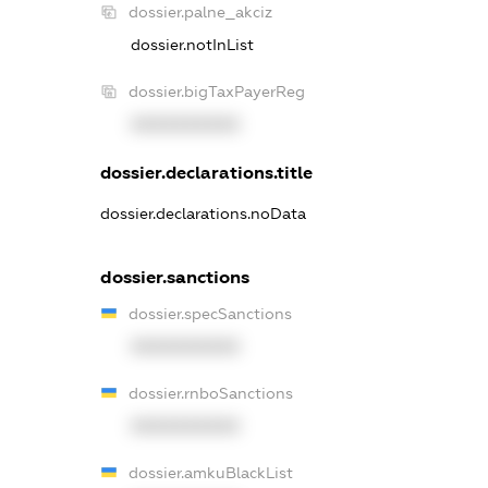
dossier.palne_akciz
dossier.notInList
dossier.bigTaxPayerReg
XXXXXXXXXX
dossier.declarations.title
dossier.declarations.noData
dossier.sanctions
dossier.specSanctions
XXXXXXXXXX
dossier.rnboSanctions
XXXXXXXXXX
dossier.amkuBlackList