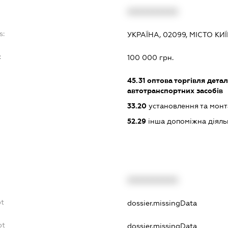
XXXXXXXXXX
s:
УКРАЇНА, 02099, МІСТО КИ
:
100 000 грн.
45.31
оптова торгівля дета
автотранспортних засобів
33.20
установлення та монт
52.29
інша допоміжна діяльн
XXXXXXXXXX
bt
dossier.missingData
bt
dossier.missingData