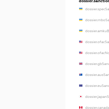
dossier.sanctio
dossier.specS
dossier.rnboS
dossier.amkuB
dossier.ofacS
dossier.ofac
dossier.gbSan
dossier.ausSa
dossier.euSan
dossier.japan
dossier.canad