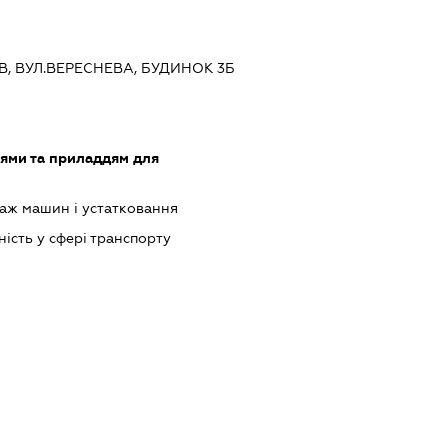
ЇВ, ВУЛ.ВЕРЕСНЕВА, БУДИНОК 3Б
лями та приладдям для
аж машин і устатковання
ість у сфері транспорту