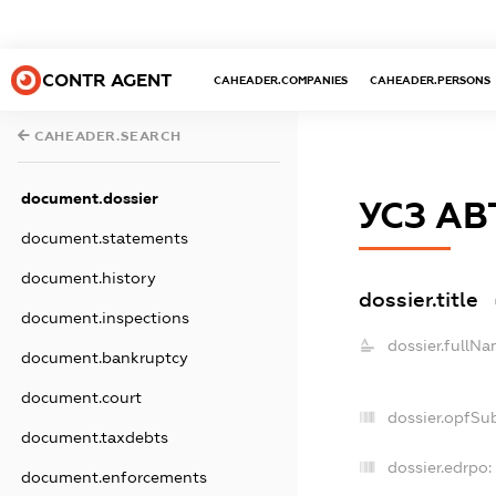
CONTR AGENT
CAHEADER.COMPANIES
CAHEADER.PERSONS
CAHEADER.SEARCH
document.dossier
УСЗ АВ
document.statements
document.history
dossier.title
document.inspections
dossier.fullNa
document.bankruptcy
document.court
dossier.opfSu
document.taxdebts
dossier.edrpo:
document.enforcements