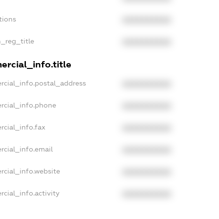
tions
XXXXXXXXXX
n_reg_title
XXXXXXXXXX
rcial_info.title
rcial_info.postal_address
XXXXXXXXXX
rcial_info.phone
XXXXXXXXXX
rcial_info.fax
XXXXXXXXXX
rcial_info.email
XXXXXXXXXX
rcial_info.website
XXXXXXXXXX
cial_info.activity
XXXXXXXXXX