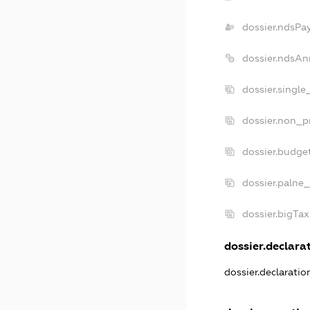
dossier.ndsPa
dossier.ndsAn
dossier.singl
dossier.non_p
dossier.budge
dossier.palne_
dossier.bigTa
dossier.declarat
dossier.declarati