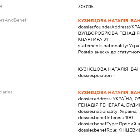
e:
30.01.15
ersAndBenef:
КУЗНЄЦОВА НАТАЛІЯ ІВА
dossier.founderAddress
УКРА
ВУЛ.ВОРОБЙОВА ГЕНАДІЯ 
КВАРТИРА 21
statements.nationality:
Укра
Розмір внеску до статутног
КУЗНЄЦОВА НАТАЛІЯ ІВА
dossier.position -
iaries:
КУЗНЄЦОВА НАТАЛІЯ ІВА
dossier.address:
УКРАЇНА, 0
ГЕНАДІЯ ГЕНЕРАЛА, БУДИН
dossier.nationality:
Україна
dossier.benefInterest:
100
dossier.benefType:
Прямий в
dossier.benefRole:
КІНЦЕВИ