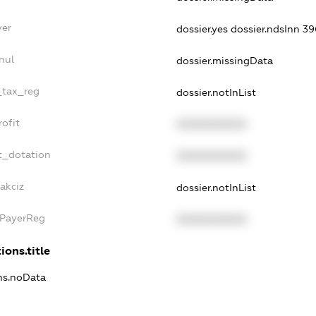
yer
dossier.yes
dossier.ndsInn 3
nul
dossier.missingData
e_tax_reg
dossier.notInList
rofit
XXXXXXXXXX
t_dotation
XXXXXXXXXX
akciz
dossier.notInList
xPayerReg
XXXXXXXXXX
ions.title
ons.noData