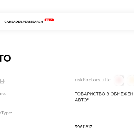
BETA
CAHEADER.PERSSEARCH
ТО
riskFactors.title
0
0
me:
ТОВАРИСТВО З ОБМЕЖЕНО
АВТО"
bType:
-
39611817