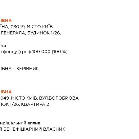
НІВНА
ЇНА, 03049, МІСТО КИЇВ,
ГЕНЕРАЛА, БУДИНОК 1/26,
їна
о фонду (грн.):
100 000
(100 %)
НІВНА
-
КЕРІВНИК
НІВНА
3049, МІСТО КИЇВ, ВУЛ.ВОРОБЙОВА
ОК 1/26, КВАРТИРА 21
ирішальний вплив
Й БЕНЕФІЦІАРНИЙ ВЛАСНИК