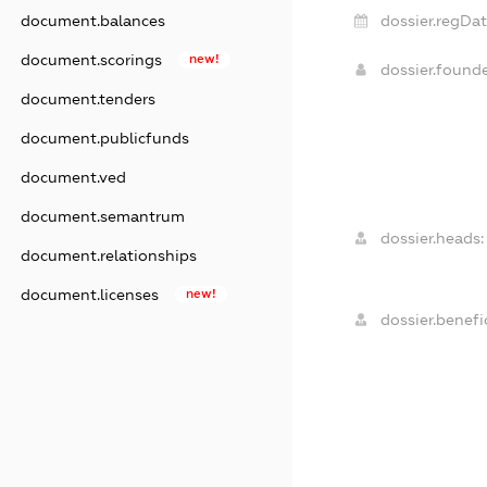
document.balances
dossier.regDat
document.scorings
new!
dossier.found
document.tenders
document.publicfunds
document.ved
document.semantrum
dossier.heads:
document.relationships
document.licenses
new!
dossier.benefic