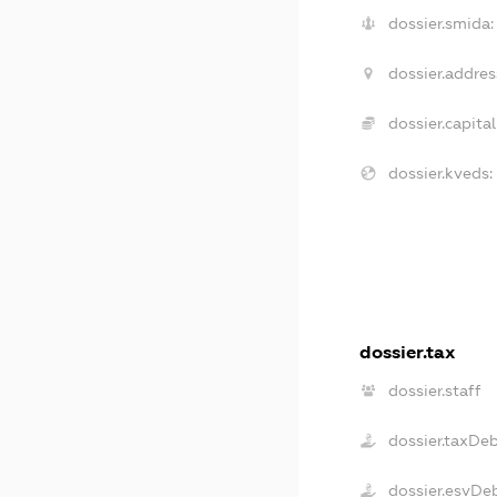
dossier.smida:
dossier.addres
dossier.capital
dossier.kveds:
dossier.tax
dossier.staff
dossier.taxDe
dossier.esvDe