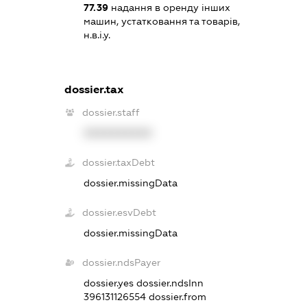
77.39
надання в оренду інших
машин, устатковання та товарів,
н.в.і.у.
dossier.tax
dossier.staff
XXXXXXXXXX
dossier.taxDebt
dossier.missingData
dossier.esvDebt
dossier.missingData
dossier.ndsPayer
dossier.yes
dossier.ndsInn
396131126554
dossier.from