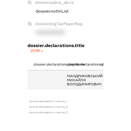
dossier.palne_akciz
dossier.notInList
dossier.bigTaxPayerReg
XXXXXXXXXX
dossier.declarations.title
2018
dossier.declarations.pepName
dossier.declarations.personName
dossier.declarati
МАНДРИКОВСЬКИЙ
-
МИХАЙЛО
ВОЛОДИМИРОВИЧ
dossier.declarations.license_1
dossier.declarations.license_2
dossier.declarations.license_3