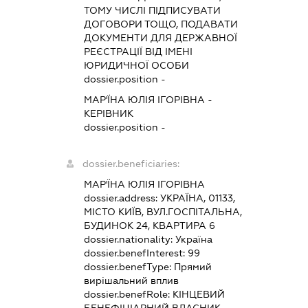
ТОМУ ЧИСЛІ ПІДПИСУВАТИ
ДОГОВОРИ ТОЩО, ПОДАВАТИ
ДОКУМЕНТИ ДЛЯ ДЕРЖАВНОЇ
РЕЄСТРАЦІЇ ВІД ІМЕНІ
ЮРИДИЧНОЇ ОСОБИ
dossier.position -
МАР'ЇНА ЮЛІЯ ІГОРІВНА
-
КЕРІВНИК
dossier.position -
dossier.beneficiaries:
МАР'ЇНА ЮЛІЯ ІГОРІВНА
dossier.address:
УКРАЇНА, 01133,
МІСТО КИЇВ, ВУЛ.ГОСПІТАЛЬНА,
БУДИНОК 24, КВАРТИРА 6
dossier.nationality:
Україна
dossier.benefInterest:
99
dossier.benefType:
Прямий
вирішальний вплив
dossier.benefRole:
КІНЦЕВИЙ
БЕНЕФІЦІАРНИЙ ВЛАСНИК