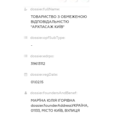
dossier.fullName:
ТОВАРИСТВО З ОБМЕЖЕНОЮ
ВІДПОВІДАЛЬНІСТЮ
"АРХПАСАЖ КИЇВ"
dossier.opfSubType:
-
dossier.edrpo:
39613112
dossier.regDate:
01.02.15
dossier.foundersAndBenef:
МАР'ЇНА ЮЛІЯ ІГОРІВНА
dossier.founderAddress
УКРАЇНА,
01133, МІСТО КИЇВ, ВУЛИЦЯ