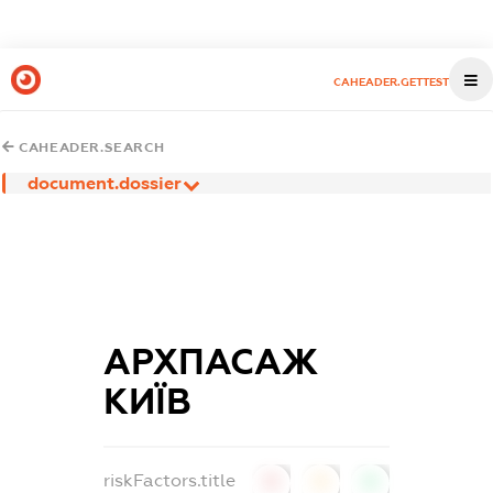
CAHEADER.GETTEST
CAHEADER.SEARCH
document.dossier
АРХПАСАЖ
КИЇВ
riskFactors.title
0
0
0