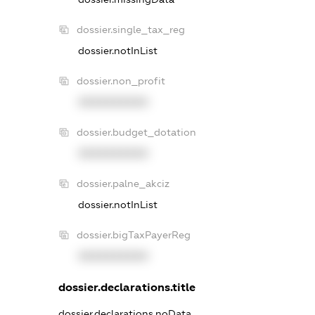
dossier.single_tax_reg
dossier.notInList
dossier.non_profit
XXXXXXXXXX
dossier.budget_dotation
XXXXXXXXXX
dossier.palne_akciz
dossier.notInList
dossier.bigTaxPayerReg
XXXXXXXXXX
dossier.declarations.title
dossier.declarations.noData