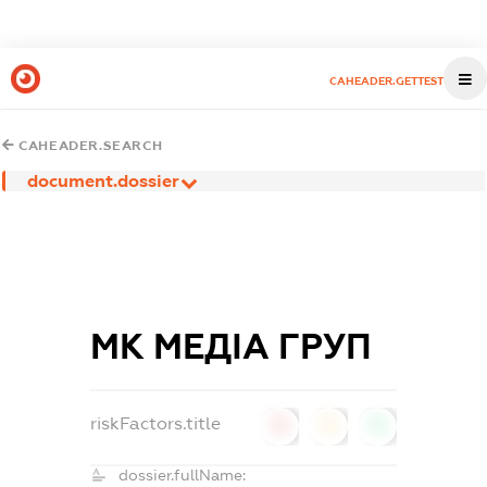
CAHEADER.GETTEST
CAHEADER.SEARCH
document.dossier
МК МЕДІА ГРУП
riskFactors.title
0
0
0
dossier.fullName: