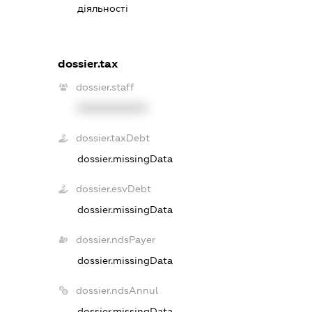
діяльності
dossier.tax
dossier.staff
XXXXXXXXXX
dossier.taxDebt
dossier.missingData
dossier.esvDebt
dossier.missingData
dossier.ndsPayer
dossier.missingData
dossier.ndsAnnul
dossier.missingData