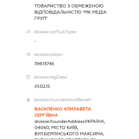
ТОВАРИСТВО З ОБМЕЖЕНОЮ
ВІДПОВІДАЛЬНІСТЮ "МК МЕДІА
ГРУП"
dossier.opfSubType:
-
dossier.edrpo:
39613746
dossier.regDate:
01.02.15
dossier.foundersAndBenef:
ВАСИЛЕНКО ЄЛИЗАВЕТА
СЕРГІЇВНА
dossier.founderAddress
УКРАЇНА,
04060, МІСТО КИЇВ,
ВУЛ.БЕРЛІНСЬКОГО МАКСИМА,