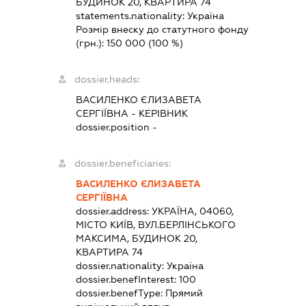
БУДИНОК 20, КВАРТИРА 74
statements.nationality:
Україна
Розмір внеску до статутного фонду
(грн.):
150 000
(100 %)
dossier.heads:
ВАСИЛЕНКО ЄЛИЗАВЕТА
СЕРГІЇВНА
-
КЕРІВНИК
dossier.position -
dossier.beneficiaries:
ВАСИЛЕНКО ЄЛИЗАВЕТА
СЕРГІЇВНА
dossier.address:
УКРАЇНА, 04060,
МІСТО КИЇВ, ВУЛ.БЕРЛІНСЬКОГО
МАКСИМА, БУДИНОК 20,
КВАРТИРА 74
dossier.nationality:
Україна
dossier.benefInterest:
100
dossier.benefType:
Прямий