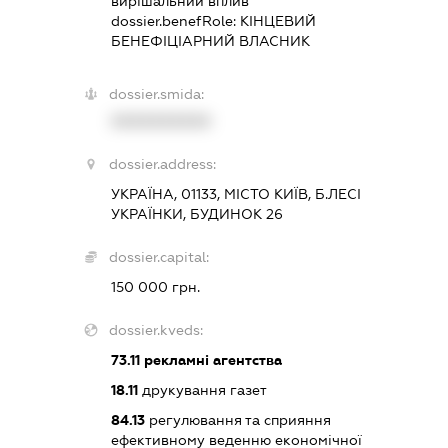
вирішальний вплив
dossier.benefRole:
КІНЦЕВИЙ
БЕНЕФІЦІАРНИЙ ВЛАСНИК
dossier.smida:
XXXXXXXXXX
dossier.address:
УКРАЇНА, 01133, МІСТО КИЇВ, Б.ЛЕСІ
УКРАЇНКИ, БУДИНОК 26
dossier.capital:
150 000 грн.
dossier.kveds:
73.11
рекламні агентства
18.11
друкування газет
84.13
регулювання та сприяння
ефективному веденню економічної