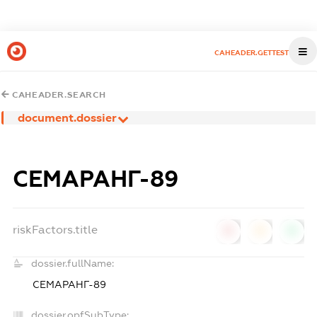
CAHEADER.GETTEST
CAHEADER.SEARCH
document.dossier
СЕМАРАНГ-89
riskFactors.title
0
0
0
dossier.fullName:
СЕМАРАНГ-89
dossier.opfSubType: