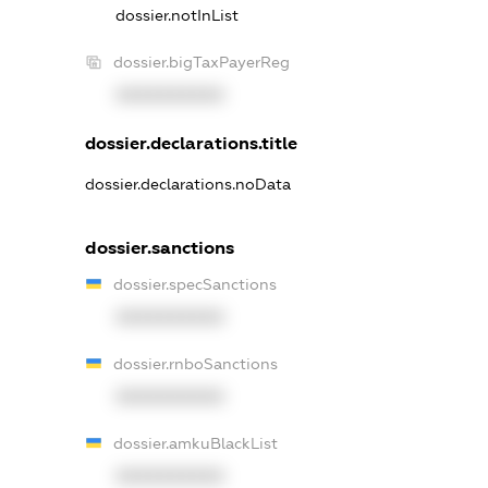
dossier.notInList
dossier.bigTaxPayerReg
XXXXXXXXXX
dossier.declarations.title
dossier.declarations.noData
dossier.sanctions
dossier.specSanctions
XXXXXXXXXX
dossier.rnboSanctions
XXXXXXXXXX
dossier.amkuBlackList
XXXXXXXXXX