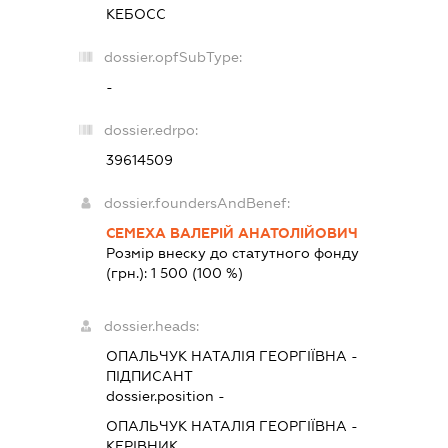
КЕБОСС
dossier.opfSubType:
-
dossier.edrpo:
39614509
dossier.foundersAndBenef:
СЕМЕХА ВАЛЕРІЙ АНАТОЛІЙОВИЧ
Розмір внеску до статутного фонду
(грн.):
1 500
(100 %)
dossier.heads:
ОПАЛЬЧУК НАТАЛІЯ ГЕОРГІЇВНА
-
ПІДПИСАНТ
dossier.position -
ОПАЛЬЧУК НАТАЛІЯ ГЕОРГІЇВНА
-
КЕРІВНИК