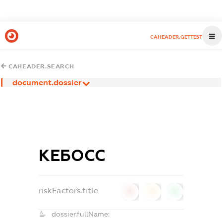
CAHEADER.GETTEST
CAHEADER.SEARCH
document.dossier
КЕБОСС
riskFactors.title
0
0
0
dossier.fullName: