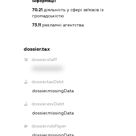
інформації
70.21
діяльність у сфері зв'язків із
громадськістю
73.11
рекламні агентства
dossier.tax
dossier.staff
XXXXXXXXXX
dossier.taxDebt
dossier.missingData
dossier.esvDebt
dossier.missingData
dossier.ndsPayer
dossier.missingData