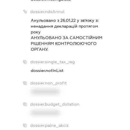
dossier.ndsAnnul
Анульовано з 26.01.22 у зв'язку з:
ненадання декларацiй протягом
року
АНУЛЬОВАНО ЗА САМОСТIЙНИМ
РIШЕННЯМ КОНТРОЛЮЮЧОГО
ОРГАНУ.
dossier.single_tax_reg
dossier.notInList
dossier.non_profit
XXXXXXXXXX
dossier.budget_dotation
XXXXXXXXXX
dossier.palne_akciz