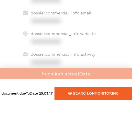
XXXXXXXXXX
dossier.commercial_info.email
XXXXXXXXXX
dossier.commercial_info.website
XXXXXXXXXX
dossier.commercial_info.activity
XXXXXXXXXX
freemium.actualData
freemium.exampleText_1
freemium.exampleText_2
document.dueToDate
25.03.17
SEARCH.ONMONITORING
freemium.anonymousPerSearch2
FREEMIUM.DETAILS
FREEMIUM.REGISTER