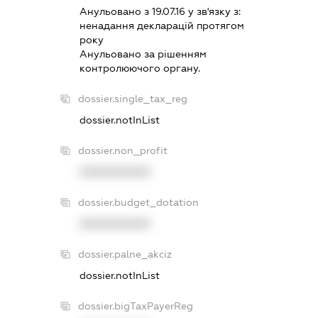
Анульовано з 19.07.16 у зв'язку з:
ненадання декларацiй протягом
року
Анульовано за рiшенням
контролюючого органу.
dossier.single_tax_reg
dossier.notInList
dossier.non_profit
XXXXXXXXXX
dossier.budget_dotation
XXXXXXXXXX
dossier.palne_akciz
dossier.notInList
dossier.bigTaxPayerReg