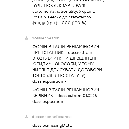
БУДИНОК 6, КВАРТИРА 11
statements.nationality:
Україна
Розмір внеску до статутного
фонду (грн.):
1 000
(100 %)
dossier.heads:
ФОМІН ВІТАЛІЙ ВЕНІАМІНОВИЧ
-
ПРЕДСТАВНИК
- dossier.from
01.02.15
ВЧИНЯТИ ДІЇ ВІД ІМЕНІ
ЮРИДИЧНОЇ ОСОБИ, У ТОМУ
ЧИСЛІ ПІДПИСУВАТИ ДОГОВОРИ
ТОЩО (ЗГІДНО СТАТУТУ)
dossier.position -
ФОМІН ВІТАЛІЙ ВЕНІАМІНОВИЧ
-
КЕРІВНИК
- dossier.from 01.02.15
dossier.position -
dossier.beneficiaries:
dossier.missingData