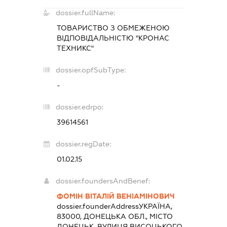
dossier.fullName:
ТОВАРИСТВО З ОБМЕЖЕНОЮ
ВІДПОВІДАЛЬНІСТЮ "КРОНАС
ТЕХНИКС"
dossier.opfSubType:
-
dossier.edrpo:
39614561
dossier.regDate:
01.02.15
dossier.foundersAndBenef:
ФОМІН ВІТАЛІЙ ВЕНІАМІНОВИЧ
dossier.founderAddress
УКРАЇНА,
83000, ДОНЕЦЬКА ОБЛ., МІСТО
ДОНЕЦЬК, ВУЛИЦЯ ВИСОЦЬКОГО,