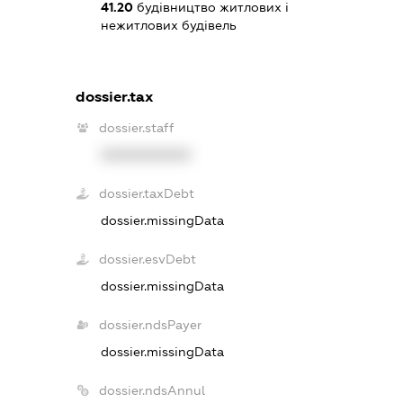
41.20
будівництво житлових і
нежитлових будівель
dossier.tax
dossier.staff
XXXXXXXXXX
dossier.taxDebt
dossier.missingData
dossier.esvDebt
dossier.missingData
dossier.ndsPayer
dossier.missingData
dossier.ndsAnnul