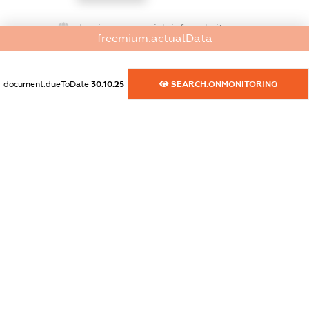
dossier.commercial_info.website
freemium.actualData
XXXXXXXXXX
dossier.commercial_info.activity
document.dueToDate
30.10.25
SEARCH.ONMONITORING
XXXXXXXXXX
freemium.exampleText_1
freemium.exampleText_2
freemium.anonymousPerSearch2
FREEMIUM.DETAILS
FREEMIUM.REGISTER