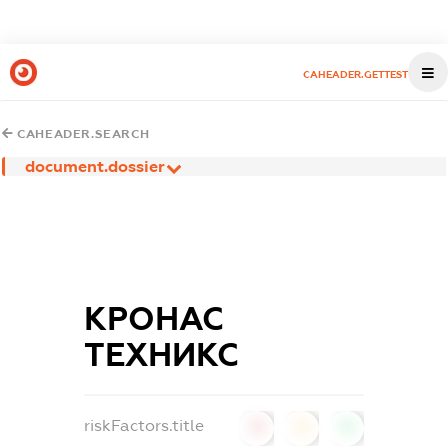
CAHEADER.GETTEST
CAHEADER.SEARCH
document.dossier
КРОНАС
ТЕХНИКС
riskFactors.title
0
0
0