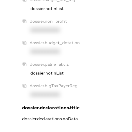
dossier.notInList
dossier.non_profit
XXXXXXXXXX
dossier.budget_dotation
XXXXXXXXXX
dossier.palne_akciz
dossier.notInList
dossier.bigTaxPayerReg
XXXXXXXXXX
dossier.declarations.title
dossier.declarations.noData