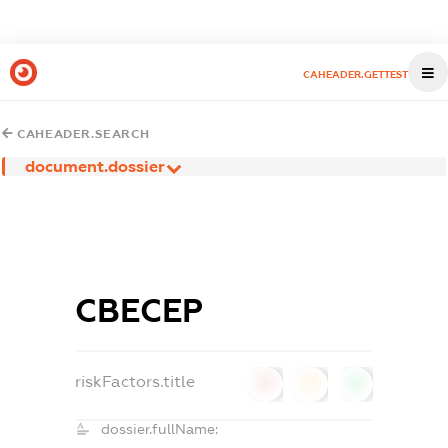
CAHEADER.GETTEST
CAHEADER.SEARCH
document.dossier
СВЕСЕР
riskFactors.title
0
0
0
dossier.fullName: