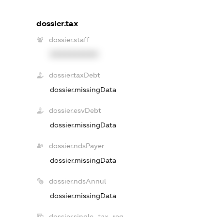
dossier.tax
dossier.staff
XXXXXXXXXX
dossier.taxDebt
dossier.missingData
dossier.esvDebt
dossier.missingData
dossier.ndsPayer
dossier.missingData
dossier.ndsAnnul
dossier.missingData
dossier.single_tax_reg