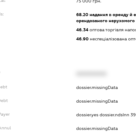
al:
75 000 грн.
s:
68.20
надання в оренду й е
орендованого нерухомого
46.34
оптова торгівля нап
46.90
неспеціалізована опт
f
XXXXXXXXXX
Debt
dossier.missingData
Debt
dossier.missingData
Payer
dossier.yes
dossier.ndsInn 
Annul
dossier.missingData