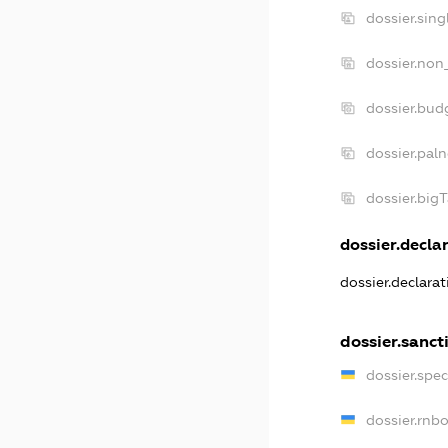
dossier.sin
dossier.non
dossier.bud
dossier.pal
dossier.big
dossier.declar
dossier.declara
dossier.sanct
dossier.spe
dossier.rnb