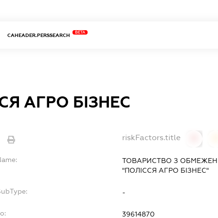
BETA
CAHEADER.PERSSEARCH
СЯ АГРО БІЗНЕС
riskFactors.title
0
lName:
ТОВАРИСТВО З ОБМЕЖЕН
"ПОЛІССЯ АГРО БІЗНЕС"
SubType:
-
o:
39614870