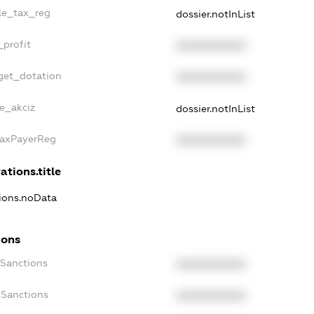
gle_tax_reg
dossier.notInList
_profit
XXXXXXXXXX
get_dotation
XXXXXXXXXX
ne_akciz
dossier.notInList
TaxPayerReg
XXXXXXXXXX
ations.title
tions.noData
ions
cSanctions
XXXXXXXXXX
oSanctions
XXXXXXXXXX