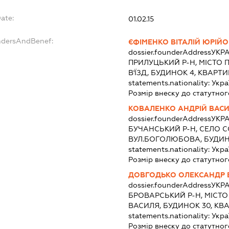
ate:
01.02.15
ndersAndBenef:
ЄФІМЕНКО ВІТАЛІЙ ЮРІЙ
dossier.founderAddress
УКРА
ПРИЛУЦЬКИЙ Р-Н, МІСТО 
В'ЇЗД, БУДИНОК 4, КВАРТИ
statements.nationality:
Укра
Розмір внеску до статутног
КОВАЛЕНКО АНДРІЙ ВАС
dossier.founderAddress
УКРА
БУЧАНСЬКИЙ Р-Н, СЕЛО С
ВУЛ.БОГОЛЮБОВА, БУДИНО
statements.nationality:
Укра
Розмір внеску до статутног
ДОВГОДЬКО ОЛЕКСАНДР 
dossier.founderAddress
УКРА
БРОВАРСЬКИЙ Р-Н, МІСТ
ВАСИЛЯ, БУДИНОК 30, КВА
statements.nationality:
Укра
Розмір внеску до статутног