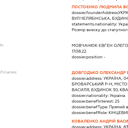
ПОСТОЄНКО ЛЮДМИЛА В
dossier.founderAddress
УКРА
ВУЛ.ЧЕЛЯБІНСЬКА, БУДИНО
statements.nationality:
Укра
Розмір внеску до статутног
s:
МОВЧАНЮК ЄВГЕН ОЛЕГ
17.08.22
dossier.position -
ficiaries:
ДОВГОДЬКО ОЛЕКСАНДР 
dossier.address:
УКРАЇНА, 0
БРОВАРСЬКИЙ Р-Н, МІСТ
ВАСИЛЯ, БУДИНОК 30, КВА
dossier.nationality:
Україна
dossier.benefInterest:
25
dossier.benefType:
Прямий в
dossier.benefRole:
КІНЦЕВИ
КОВАЛЕНКО АНДРІЙ ВАС
dossier.address:
УКРАЇНА, 83