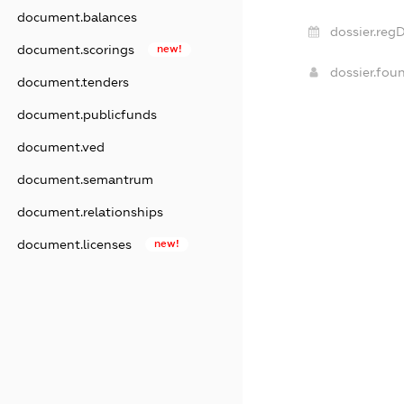
document.balances
dossier.regD
document.scorings
new!
dossier.fou
document.tenders
document.publicfunds
document.ved
document.semantrum
document.relationships
document.licenses
new!