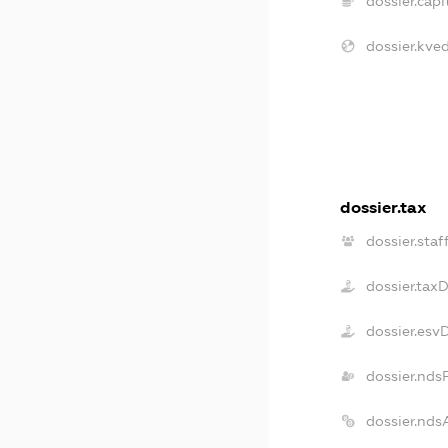
dossier.capit
dossier.kved
dossier.tax
dossier.staf
dossier.tax
dossier.esv
dossier.nds
dossier.nds