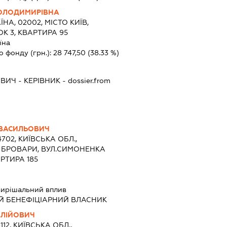
ОЛОДИМИРІВНА
ЇНА, 02002, МІСТО КИЇВ,
К 3, КВАРТИРА 95
їна
о фонду (грн.):
28 747,50
(38.33 %)
ОВИЧ
-
КЕРІВНИК
- dossier.from
ВАСИЛЬОВИЧ
4702, КИЇВСЬКА ОБЛ.,
О БРОВАРИ, ВУЛ.СИМОНЕНКА
РТИРА 185
ирішальний вплив
Й БЕНЕФІЦІАРНИЙ ВЛАСНИК
ИЛІЙОВИЧ
112, КИЇВСЬКА ОБЛ.,