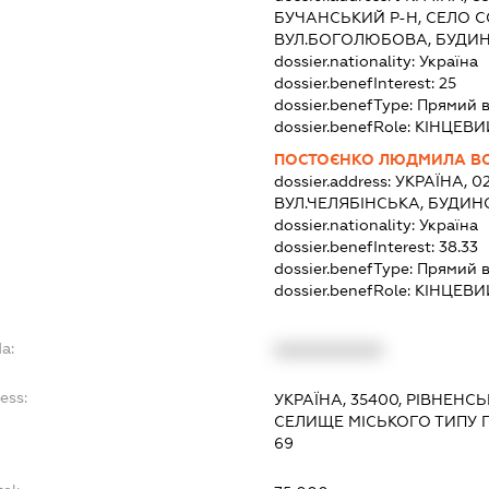
БУЧАНСЬКИЙ Р-Н, СЕЛО С
ВУЛ.БОГОЛЮБОВА, БУДИНО
dossier.nationality:
Україна
dossier.benefInterest:
25
dossier.benefType:
Прямий в
dossier.benefRole:
КІНЦЕВИ
ПОСТОЄНКО ЛЮДМИЛА В
dossier.address:
УКРАЇНА, 02
ВУЛ.ЧЕЛЯБІНСЬКА, БУДИНО
dossier.nationality:
Україна
dossier.benefInterest:
38.33
dossier.benefType:
Прямий в
dossier.benefRole:
КІНЦЕВИ
a:
XXXXXXXXXX
ess:
УКРАЇНА, 35400, РІВНЕНСЬ
СЕЛИЩЕ МІСЬКОГО ТИПУ 
69