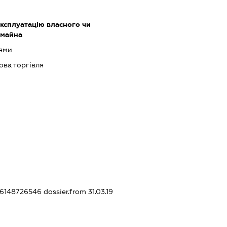
ксплуатацію власного чи
 майна
оями
ова торгівля
396148726546
dossier.from 31.03.19