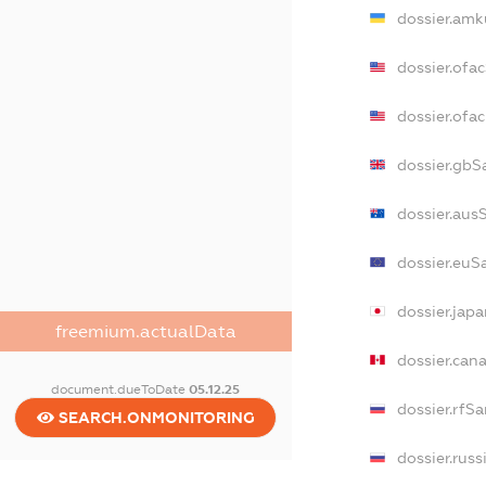
dossier.amk
dossier.ofa
dossier.of
dossier.gbS
dossier.aus
dossier.euS
dossier.jap
freemium.actualData
dossier.can
document.dueToDate
05.12.25
dossier.rfS
SEARCH.ONMONITORING
dossier.russ