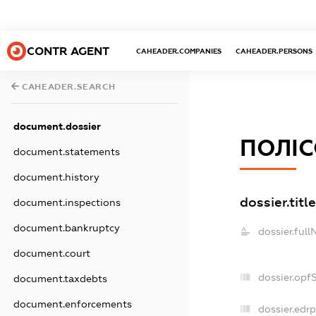
CONTR AGENT
CAHEADER.COMPANIES
CAHEADER.PERSONS
CAHEADER.SEARCH
document.dossier
ПОЛІС
document.statements
document.history
dossier.title
document.inspections
document.bankruptcy
dossier.ful
document.court
dossier.opf
document.taxdebts
document.enforcements
dossier.edrp