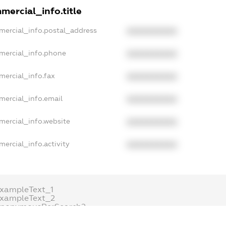
mercial_info.title
mercial_info.postal_address
XXXXXXXXXX
mercial_info.phone
XXXXXXXXXX
mercial_info.fax
XXXXXXXXXX
mercial_info.email
XXXXXXXXXX
mercial_info.website
XXXXXXXXXX
mercial_info.activity
XXXXXXXXXX
xampleText_1
exampleText_2
anonymousPerSearch2
.DETAILS
FREEMIUM.REGISTER