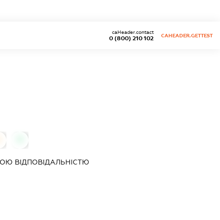
caHeader.contact
CAHEADER.GETTEST
0 (800) 210 102
0
0
ОЮ ВІДПОВІДАЛЬНІСТЮ