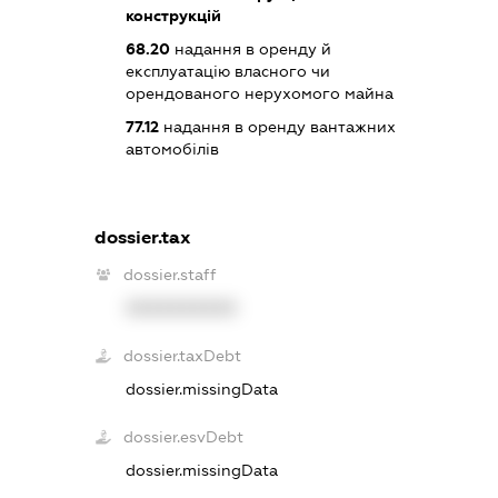
конструкцій
68.20
надання в оренду й
експлуатацію власного чи
орендованого нерухомого майна
77.12
надання в оренду вантажних
автомобілів
dossier.tax
dossier.staff
XXXXXXXXXX
dossier.taxDebt
dossier.missingData
dossier.esvDebt
dossier.missingData