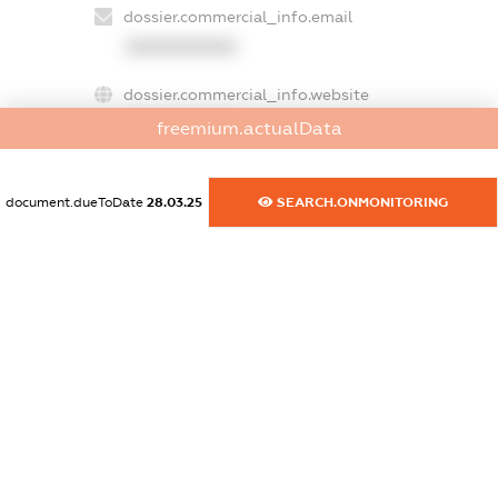
dossier.commercial_info.email
XXXXXXXXXX
dossier.commercial_info.website
XXXXXXXXXX
freemium.actualData
dossier.commercial_info.activity
XXXXXXXXXX
document.dueToDate
28.03.25
SEARCH.ONMONITORING
freemium.exampleText_1
freemium.exampleText_2
freemium.anonymousPerSearch2
FREEMIUM.DETAILS
FREEMIUM.REGISTER