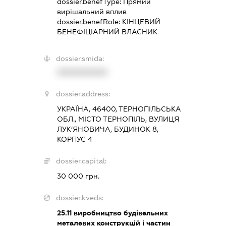
dossier.benefType:
Прямий
вирішальний вплив
dossier.benefRole:
КІНЦЕВИЙ
БЕНЕФІЦІАРНИЙ ВЛАСНИК
dossier.smida:
XXXXXXXXXX
dossier.address:
УКРАЇНА, 46400, ТЕРНОПІЛЬСЬКА
ОБЛ., МІСТО ТЕРНОПІЛЬ, ВУЛИЦЯ
ЛУК’ЯНОВИЧА, БУДИНОК 8,
КОРПУС 4
dossier.capital:
30 000 грн.
dossier.kveds:
25.11
виробництво будівельних
металевих конструкцій і частин