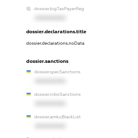
dossier.bigTaxPayerReg
XXXXXXXXXX
dossier.declarations.title
dossier.declarations.noData
dossier.sanctions
dossier.specSanctions
XXXXXXXXXX
dossier.rnboSanctions
XXXXXXXXXX
dossier.amkuBlackList
XXXXXXXXXX