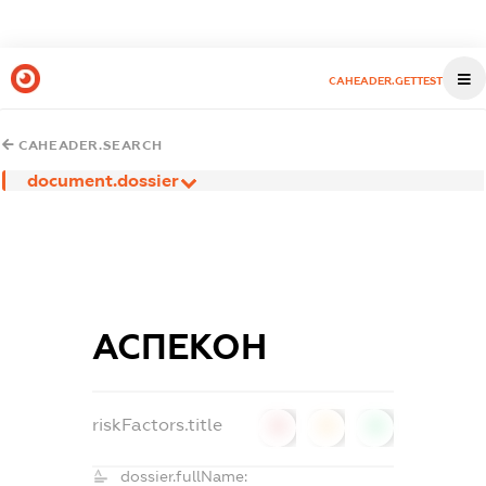
CAHEADER.GETTEST
CAHEADER.SEARCH
document.dossier
АСПЕКОН
riskFactors.title
0
0
0
dossier.fullName: