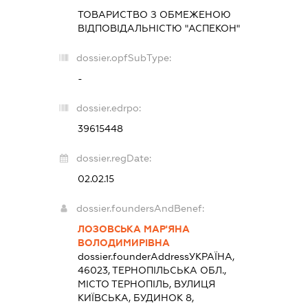
ТОВАРИСТВО З ОБМЕЖЕНОЮ
ВІДПОВІДАЛЬНІСТЮ "АСПЕКОН"
dossier.opfSubType:
-
dossier.edrpo:
39615448
dossier.regDate:
02.02.15
dossier.foundersAndBenef:
ЛОЗОВСЬКА МАР'ЯНА
ВОЛОДИМИРІВНА
dossier.founderAddress
УКРАЇНА,
46023, ТЕРНОПІЛЬСЬКА ОБЛ.,
МІСТО ТЕРНОПІЛЬ, ВУЛИЦЯ
КИЇВСЬКА, БУДИНОК 8,