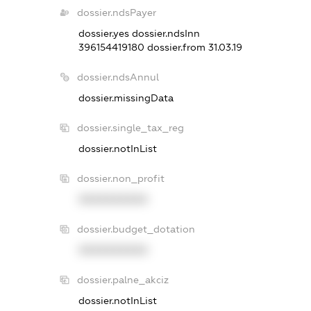
dossier.ndsPayer
dossier.yes
dossier.ndsInn
396154419180
dossier.from 31.03.19
dossier.ndsAnnul
dossier.missingData
dossier.single_tax_reg
dossier.notInList
dossier.non_profit
XXXXXXXXXX
dossier.budget_dotation
XXXXXXXXXX
dossier.palne_akciz
dossier.notInList