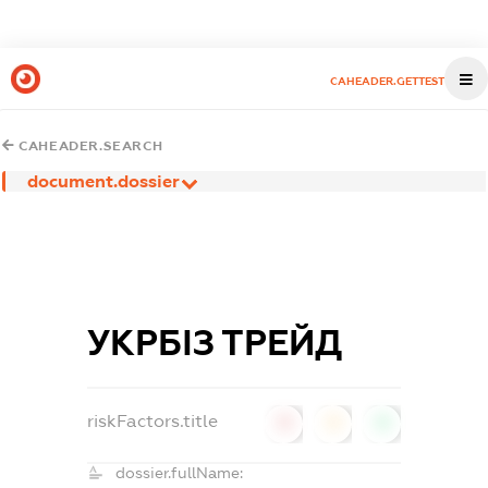
CAHEADER.GETTEST
CAHEADER.SEARCH
document.dossier
УКРБІЗ ТРЕЙД
riskFactors.title
0
0
0
dossier.fullName: