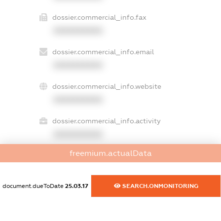
dossier.commercial_info.fax
XXXXXXXXXX
dossier.commercial_info.email
XXXXXXXXXX
dossier.commercial_info.website
XXXXXXXXXX
dossier.commercial_info.activity
XXXXXXXXXX
freemium.actualData
freemium.exampleText_1
freemium.exampleText_2
document.dueToDate
25.03.17
SEARCH.ONMONITORING
freemium.anonymousPerSearch2
FREEMIUM.DETAILS