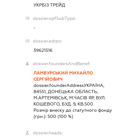
УКРБІЗ ТРЕЙД
dossier.opfSubType:
-
dossier.edrpo:
39621516
dossier.foundersAndBenef:
ЛАМБУРСЬКИЙ МИХАЙЛО
СЕРГІЙОВИЧ
dossier.founderAddress
УКРАЇНА,
84551, ДОНЕЦЬКА ОБЛАСТЬ,
М.АРТЕМІВСЬК, М.ЧАСІВ ЯР, ВУЛ.
КОШЕВОГО, БУД. 9, КВ.500
Розмір внеску до статутного фонду
(грн.):
500
(100 %)
dossier.heads: