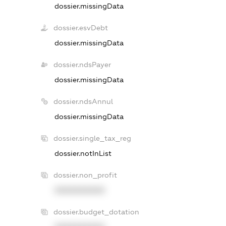
dossier.missingData
dossier.esvDebt
dossier.missingData
dossier.ndsPayer
dossier.missingData
dossier.ndsAnnul
dossier.missingData
dossier.single_tax_reg
dossier.notInList
dossier.non_profit
XXXXXXXXXX
dossier.budget_dotation