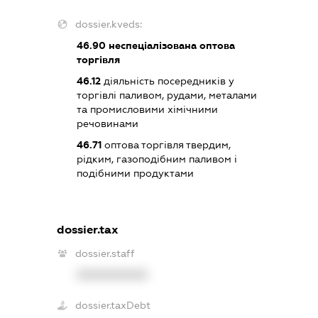
dossier.kveds:
46.90
неспеціалізована оптова
торгівля
46.12
діяльність посередників у
торгівлі паливом, рудами, металами
та промисловими хімічними
речовинами
46.71
оптова торгівля твердим,
рідким, газоподібним паливом і
подібними продуктами
dossier.tax
dossier.staff
XXXXXXXXXX
dossier.taxDebt