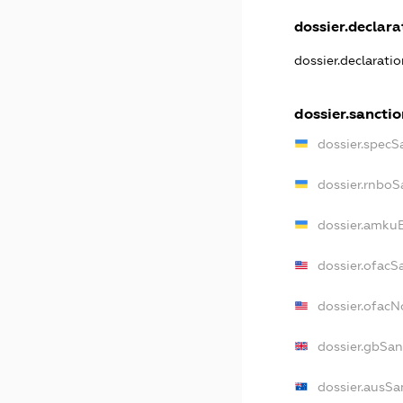
dossier.declarat
dossier.declarati
dossier.sanctio
dossier.specS
dossier.rnboS
dossier.amkuB
dossier.ofacS
dossier.ofac
dossier.gbSan
dossier.ausSa