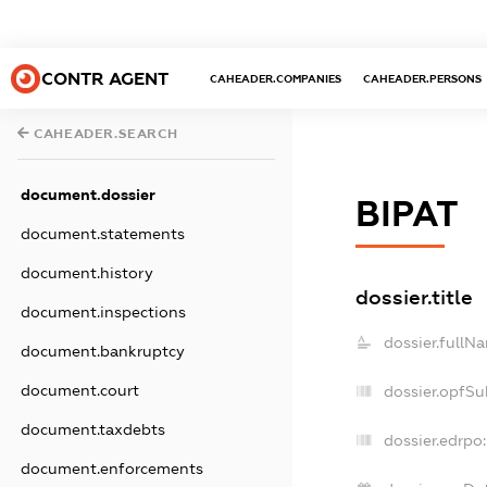
CONTR AGENT
CAHEADER.COMPANIES
CAHEADER.PERSONS
CAHEADER.SEARCH
document.dossier
ВІРАТ
document.statements
document.history
dossier.title
document.inspections
dossier.fullN
document.bankruptcy
document.court
dossier.opfSu
document.taxdebts
dossier.edrpo:
document.enforcements