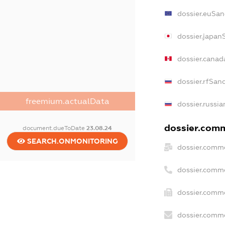
dossier.euSan
dossier.japan
dossier.canad
dossier.rfSan
freemium.actualData
dossier.russia
dossier.comme
document.dueToDate
23.08.24
SEARCH.ONMONITORING
dossier.comme
dossier.comm
dossier.comme
dossier.comme