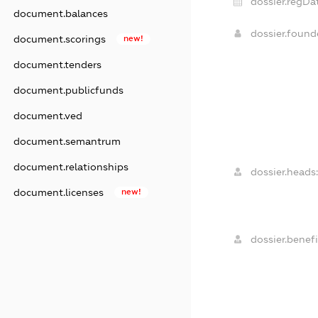
dossier.regDa
document.balances
dossier.foun
document.scorings
new!
document.tenders
document.publicfunds
document.ved
document.semantrum
document.relationships
dossier.heads:
document.licenses
new!
dossier.benefi