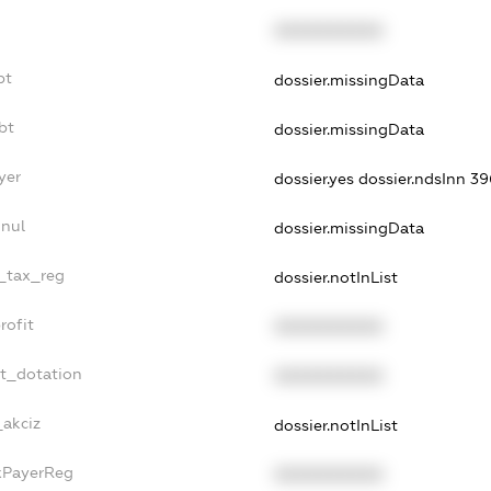
XXXXXXXXXX
bt
dossier.missingData
bt
dossier.missingData
yer
dossier.yes
dossier.ndsInn 
nnul
dossier.missingData
e_tax_reg
dossier.notInList
rofit
XXXXXXXXXX
et_dotation
XXXXXXXXXX
_akciz
dossier.notInList
axPayerReg
XXXXXXXXXX