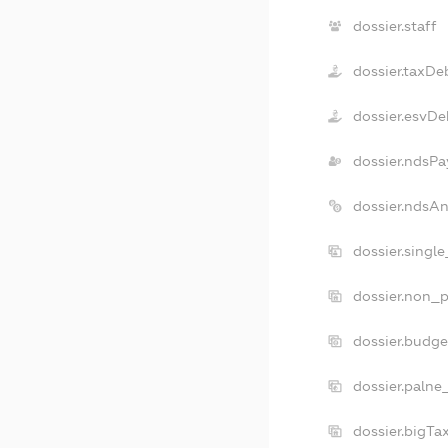
dossier.staff
dossier.taxDe
dossier.esvDe
dossier.ndsPa
dossier.ndsA
dossier.singl
dossier.non_p
dossier.budg
dossier.palne
dossier.bigT