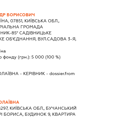
ДР БОРИСОВИЧ
ЇНА, 07851, КИЇВСЬКА ОБЛ.,
ОРІАЛЬНА ГРОМАДА
ЬНИК-85" САДІВНИЦЬКЕ
Е ОБ'ЄДНАННЯ, ВУЛ.САДОВА 3-Я,
їна
о фонду (грн.):
5 000
(100 %)
ОЛАЇВНА
-
КЕРІВНИК
- dossier.from
ОЛАЇВНА
8297, КИЇВСЬКА ОБЛ., БУЧАНСЬКИЙ
ИРІ БОРИСА, БУДИНОК 9, КВАРТИРА