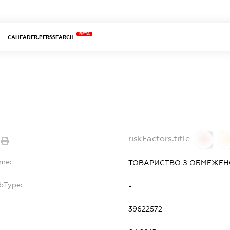
BETA
CAHEADER.PERSSEARCH
riskFactors.title
0
ame:
ТОВАРИСТВО З ОБМЕЖЕНО
bType:
-
39622572