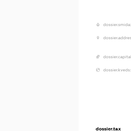
dossier.smida:
dossier.addres
dossier.capital
dossier.kveds:
dossier.tax