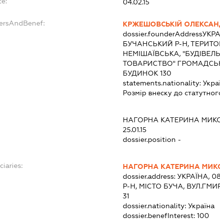
te:
04.02.15
dersAndBenef:
КРЖЕШОВСЬКІЙ ОЛЕКСАН
dossier.founderAddress
УКРА
БУЧАНСЬКИЙ Р-Н, ТЕРИТ
НЕМІШАЇВСЬКА, "БУДІВЕЛ
ТОВАРИСТВО" ГРОМАДСЬК
БУДИНОК 130
statements.nationality:
Укра
Розмір внеску до статутног
НАГОРНА КАТЕРИНА МИК
25.01.15
dossier.position -
ciaries:
НАГОРНА КАТЕРИНА МИК
dossier.address:
УКРАЇНА, 0
Р-Н, МІСТО БУЧА, ВУЛ.ГМ
31
dossier.nationality:
Україна
dossier.benefInterest:
100