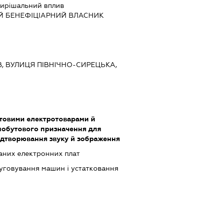
ирішальний вплив
Й БЕНЕФІЦІАРНИЙ ВЛАСНИК
ЇВ, ВУЛИЦЯ ПІВНІЧНО-СИРЕЦЬКА,
утовими електротоварами й
обутового призначення для
ідтворювання звуку й зображення
них електронних плат
луговування машин і устатковання