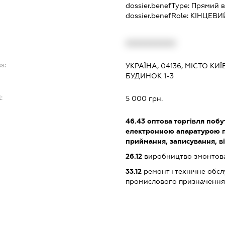
dossier.benefType:
Прямий в
dossier.benefRole:
КІНЦЕВИ
XXXXXXXXXX
s:
УКРАЇНА, 04136, МІСТО КИ
БУДИНОК 1-3
:
5 000 грн.
46.43
оптова торгівля поб
електронною апаратурою п
приймання, записування, в
26.12
виробництво змонтова
33.12
ремонт і технічне обс
промислового призначення