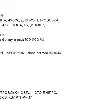
ИЧ
ЇНА, 49000, ДНІПРОПЕТРОВСЬКА
ИЦЯ КЛЕНОВА, БУДИНОК 3,
їна
о фонду (грн.):
100
(100 %)
ИЧ
-
КЕРІВНИК
- dossier.from 15.06.16
ЕТРОВСЬКА ОБЛ., МІСТО ДНІПРО,
К 3, КВАРТИРА 37