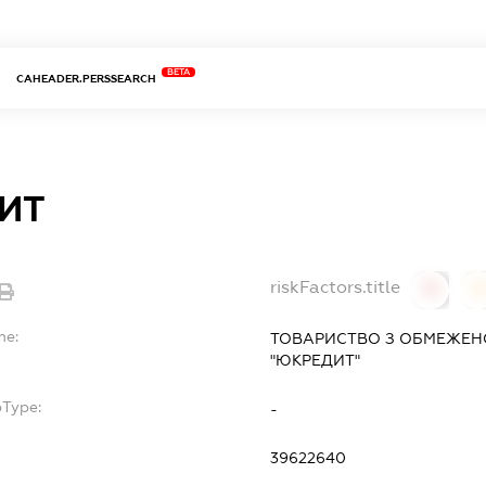
BETA
CAHEADER.PERSSEARCH
ИТ
riskFactors.title
0
0
me:
ТОВАРИСТВО З ОБМЕЖЕН
"ЮКРЕДИТ"
bType:
-
39622640