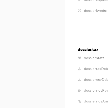
dossier.kveds:
dossier.tax
dossier.staff
dossier.taxDeb
dossier.esvDe
dossier.ndsPay
dossier.ndsAn