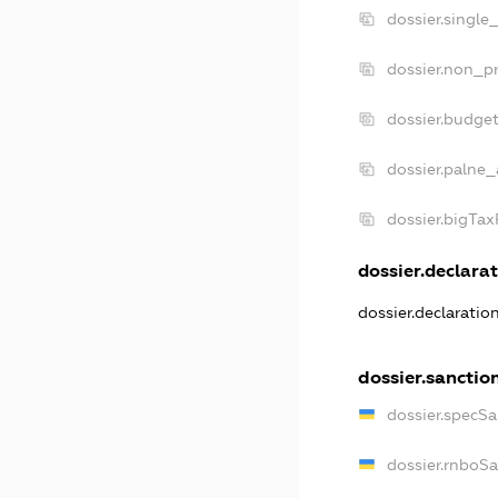
dossier.single
dossier.non_pr
dossier.budge
dossier.palne_
dossier.bigTa
dossier.declarat
dossier.declarati
dossier.sanctio
dossier.specS
dossier.rnboS