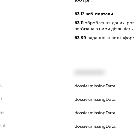
100 грн.
63.12
веб-портали
63.11
оброблення даних, роз
пов'язана з ними діяльність
63.99
надання інших інформац
XXXXXXXXXX
t
dossier.missingData
bt
dossier.missingData
er
dossier.missingData
nul
dossier.missingData