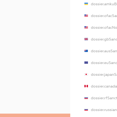
dossier.amkuB
dossier.ofacSa
dossier.ofacN
dossier.gbSan
dossier.ausSa
dossier.euSan
dossier.japanS
dossier.canad
dossier.rfSanc
dossier.russia