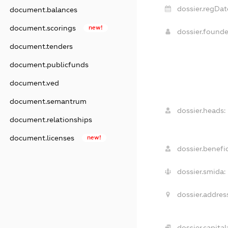
dossier.regDat
document.balances
document.scorings
new!
dossier.found
document.tenders
document.publicfunds
document.ved
document.semantrum
dossier.heads:
document.relationships
document.licenses
new!
dossier.benefic
dossier.smida:
dossier.addres
dossier.capital