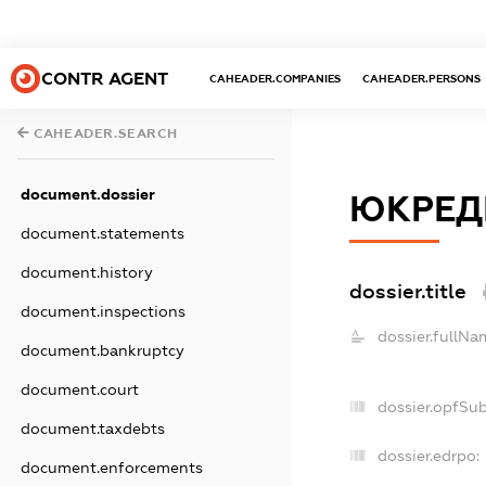
CONTR AGENT
CAHEADER.COMPANIES
CAHEADER.PERSONS
CAHEADER.SEARCH
document.dossier
ЮКРЕД
document.statements
document.history
dossier.title
document.inspections
dossier.fullNa
document.bankruptcy
document.court
dossier.opfSu
document.taxdebts
dossier.edrpo:
document.enforcements