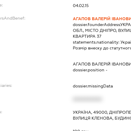
e:
04.02.15
ersAndBenef:
АГАПОВ ВАЛЕРІЙ ІВАНОВ
dossier.founderAddress
УКРА
ОБЛ., МІСТО ДНІПРО, ВУЛ
КВАРТИРА 37
statements.nationality:
Укра
Розмір внеску до статутног
АГАПОВ ВАЛЕРІЙ ІВАНОВ
dossier.position -
iaries:
dossier.missingData
XXXXXXXXXX
s:
УКРАЇНА, 49000, ДНІПРОП
ВУЛИЦЯ КЛЕНОВА, БУДИНО
: