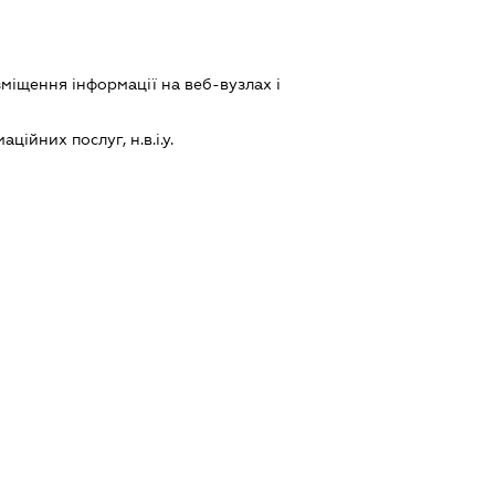
міщення інформації на веб-вузлах і
ійних послуг, н.в.і.у.