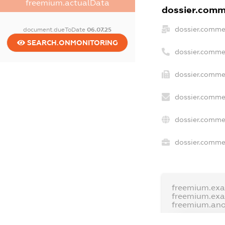
freemium.actualData
dossier.comme
dossier.comme
document.dueToDate
06.07.25
SEARCH.ONMONITORING
dossier.comme
dossier.commer
dossier.commer
dossier.commer
dossier.commer
freemium.exa
freemium.ex
freemium.an
FREEMIUM.D