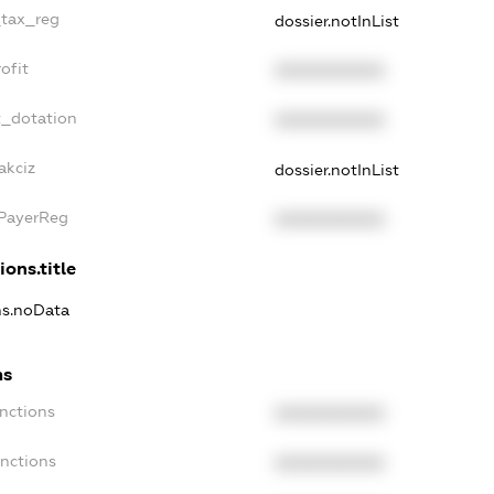
_tax_reg
dossier.notInList
ofit
XXXXXXXXXX
t_dotation
XXXXXXXXXX
akciz
dossier.notInList
xPayerReg
XXXXXXXXXX
ions.title
ons.noData
ns
anctions
XXXXXXXXXX
anctions
XXXXXXXXXX