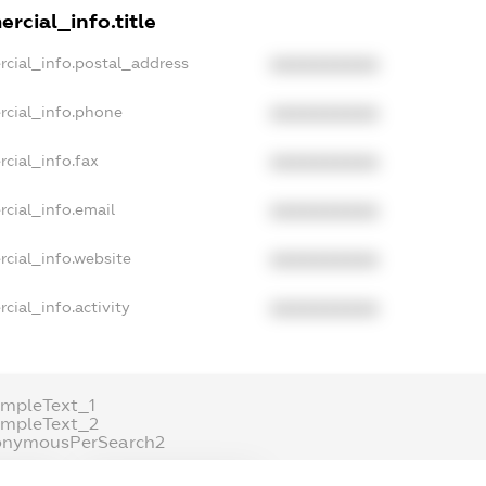
rcial_info.title
rcial_info.postal_address
XXXXXXXXXX
rcial_info.phone
XXXXXXXXXX
cial_info.fax
XXXXXXXXXX
cial_info.email
XXXXXXXXXX
cial_info.website
XXXXXXXXXX
cial_info.activity
XXXXXXXXXX
mpleText_1
ampleText_2
onymousPerSearch2
ETAILS
FREEMIUM.REGISTER