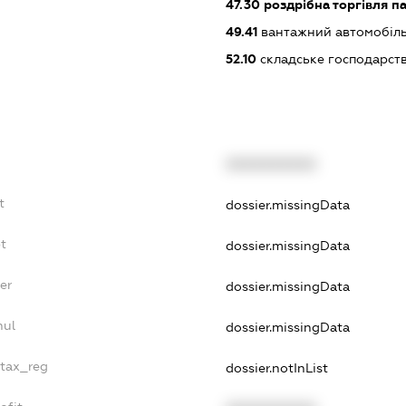
47.30
роздрібна торгівля п
49.41
вантажний автомобіль
52.10
складське господарст
XXXXXXXXXX
t
dossier.missingData
bt
dossier.missingData
er
dossier.missingData
nul
dossier.missingData
_tax_reg
dossier.notInList