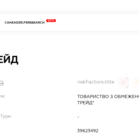
BETA
CAHEADER.PERSSEARCH
ЕЙД
riskFactors.title
0
0
me:
ТОВАРИСТВО З ОБМЕЖЕН
ТРЕЙД"
bType:
-
39623492