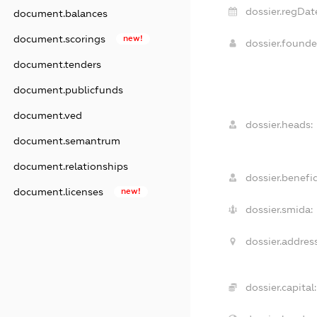
dossier.regDat
document.balances
document.scorings
new!
dossier.found
document.tenders
document.publicfunds
document.ved
dossier.heads:
document.semantrum
document.relationships
dossier.benefic
document.licenses
new!
dossier.smida:
dossier.address
dossier.capital: