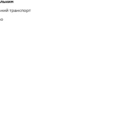
альним
ний транспорт
во