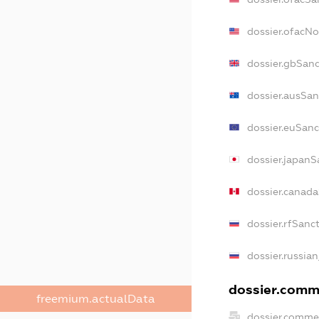
dossier.ofacN
dossier.gbSan
dossier.ausSan
dossier.euSanc
dossier.japanS
dossier.canad
dossier.rfSanc
dossier.russia
dossier.comme
freemium.actualData
dossier.comme