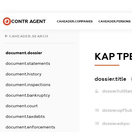
CONTR AGENT
CAHEADER.COMPANIES
CAHEADER.PERSONS
CAHEADER.SEARCH
document.dossier
КАР ТР
document.statements
document.history
dossier.title
document.inspections
dossier.fullNa
document.bankruptcy
document.court
dossier.opfSu
document.taxdebts
dossier.edrpo:
document.enforcements