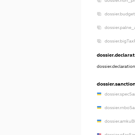
dossier.non_pr
dossier.budge
dossier.palne_
dossier.bigTa
dossier.declarat
dossier.declaratio
dossier.sanctio
dossier.specSa
dossier.rnboSa
dossier.amkuBl
dossier.ofacSa