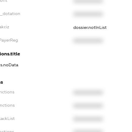
ofit
XXXXXXXXXX
t_dotation
XXXXXXXXXX
akciz
dossier.notInList
xPayerReg
XXXXXXXXXX
ions.title
ns.noData
ns
nctions
XXXXXXXXXX
nctions
XXXXXXXXXX
ackList
XXXXXXXXXX
nctions