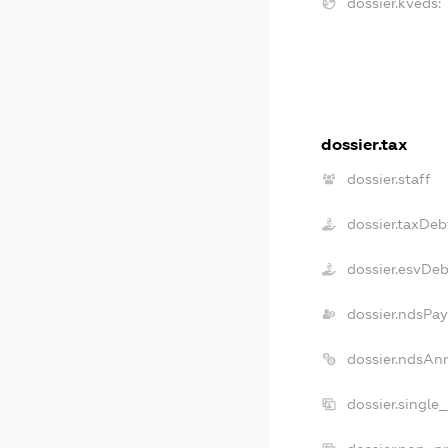
dossier.kveds:
dossier.tax
dossier.staff
dossier.taxDeb
dossier.esvDe
dossier.ndsPay
dossier.ndsAn
dossier.single