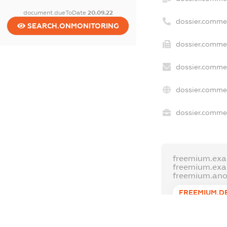
document.dueToDate
20.09.22
dossier.comme
SEARCH.ONMONITORING
dossier.commer
dossier.commer
dossier.commer
dossier.commer
freemium.exa
freemium.ex
freemium.an
FREEMIUM.D