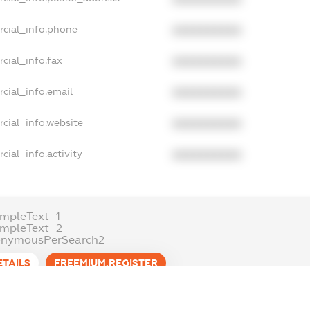
rcial_info.phone
XXXXXXXXXX
cial_info.fax
XXXXXXXXXX
cial_info.email
XXXXXXXXXX
cial_info.website
XXXXXXXXXX
cial_info.activity
XXXXXXXXXX
mpleText_1
ampleText_2
onymousPerSearch2
ETAILS
FREEMIUM.REGISTER