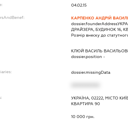
e:
04.02.15
ersAndBenef:
КАРПЕНКО АНДРІЙ ВАСИ
dossier.founderAddress
УКРА
ДРАЙЗЕРА, БУДИНОК 16, К
Розмір внеску до статутног
КЛЮЙ ВАСИЛЬ ВАСИЛЬОВ
dossier.position -
iaries:
dossier.missingData
XXXXXXXXXX
:
УКРАЇНА, 02222, МІСТО КИ
КВАРТИРА 90
10 000 грн.