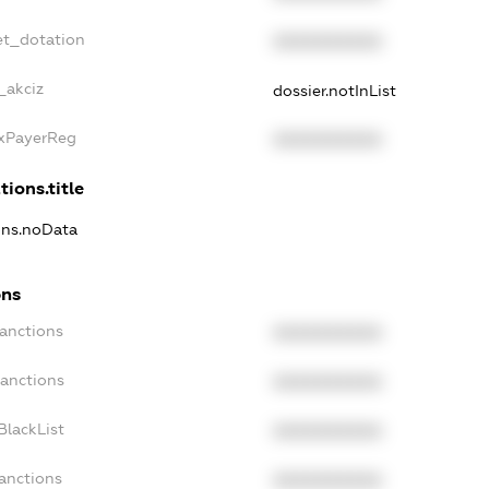
et_dotation
XXXXXXXXXX
_akciz
dossier.notInList
axPayerReg
XXXXXXXXXX
tions.title
ions.noData
ons
Sanctions
XXXXXXXXXX
Sanctions
XXXXXXXXXX
BlackList
XXXXXXXXXX
Sanctions
XXXXXXXXXX