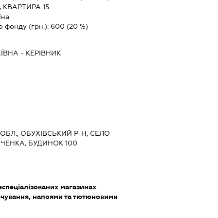
 КВАРТИРА 15
їна
о фонду (грн.):
600
(20 %)
АЇВНА
-
КЕРІВНИК
 ОБЛ., ОБУХІВСЬКИЙ Р-Н, СЕЛО
ЧЕНКА, БУДИНОК 100
еспеціалізованих магазинах
чування, напоями та тютюновими