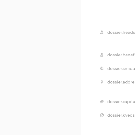
dossier.heads
dossier.benefi
dossier.smida
dossier.addre
dossier.capita
dossier.kveds