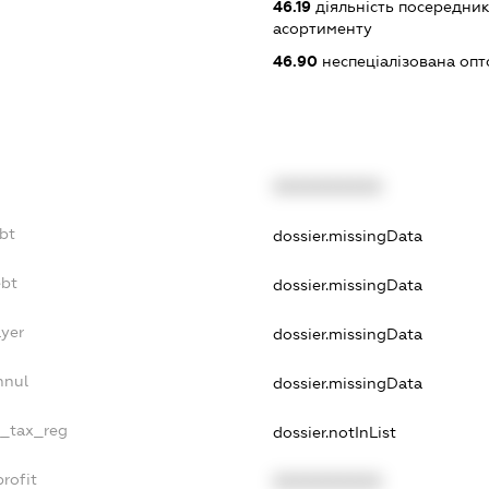
46.19
діяльність посередник
асортименту
46.90
неспеціалізована опт
XXXXXXXXXX
bt
dossier.missingData
ebt
dossier.missingData
ayer
dossier.missingData
nnul
dossier.missingData
e_tax_reg
dossier.notInList
rofit
XXXXXXXXXX