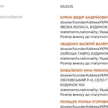
te:
05.02.15
dersAndBenef:
КІПКІН ФЕДІР АНДРІЙОВИ
dossier.founderAddress
УКРА
ЯКОБА КОЛАСА, БУДИНОК 2
statements.nationality:
Укра
Розмір внеску до статутног
ЛЕЩЕНКО ВАЛЕРІЙ ВАЛЕР
dossier.founderAddress
УКРА
ЛАЙОША ГАВРО, БУДИНОК 
statements.nationality:
Укра
Розмір внеску до статутног
КОВАЛЕНКО ІННА МИКОЛ
dossier.founderAddress
УКРА
ОБУХІВСЬКИЙ Р-Н, СЕЛО 
БУДИНОК 100
statements.nationality:
Укра
Розмір внеску до статутног
ПОЛІЩУК РОМАН ІГОРОВ
dossier.founderAddress
УКРА