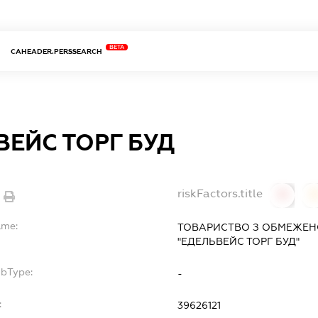
BETA
CAHEADER.PERSSEARCH
ВЕЙС ТОРГ БУД
riskFactors.title
0
ame:
ТОВАРИСТВО З ОБМЕЖЕН
"ЕДЕЛЬВЕЙС ТОРГ БУД"
ubType:
-
:
39626121