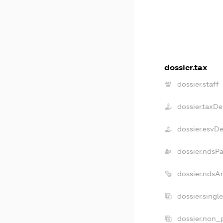
dossier.tax
dossier.staff
dossier.taxDe
dossier.esvD
dossier.ndsP
dossier.ndsA
dossier.singl
dossier.non_p