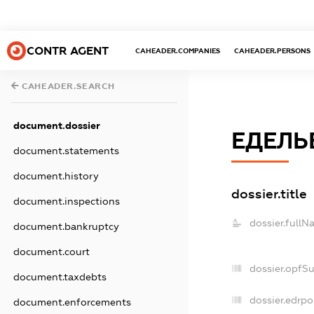
CONTR AGENT
CAHEADER.COMPANIES
CAHEADER.PERSONS
CAHEADER.SEARCH
document.dossier
ЕДЕЛЬ
document.statements
document.history
dossier.title
document.inspections
dossier.fullN
document.bankruptcy
document.court
dossier.opfS
document.taxdebts
dossier.edrpo
document.enforcements