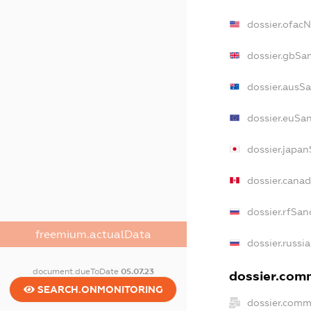
dossier.ofac
dossier.gbSa
dossier.ausS
dossier.euSa
dossier.japa
dossier.cana
dossier.rfSan
freemium.actualData
dossier.russi
document.dueToDate
05.07.23
dossier.comm
SEARCH.ONMONITORING
dossier.comm