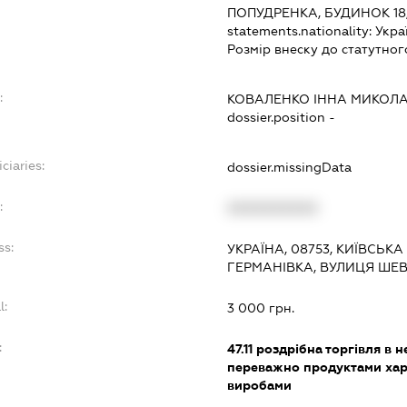
ПОПУДРЕНКА, БУДИНОК 18,
statements.nationality:
Укра
Розмір внеску до статутног
:
КОВАЛЕНКО ІННА МИКОЛ
dossier.position -
ciaries:
dossier.missingData
:
XXXXXXXXXX
ss:
УКРАЇНА, 08753, КИЇВСЬКА
ГЕРМАНІВКА, ВУЛИЦЯ ШЕВ
l:
3 000 грн.
:
47.11
роздрібна торгівля в н
переважно продуктами хар
виробами