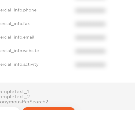
ercial_info.phone
XXXXXXXXXX
rcial_info.fax
XXXXXXXXXX
ercial_info.email
XXXXXXXXXX
ercial_info.website
XXXXXXXXXX
rcial_info.activity
XXXXXXXXXX
ampleText_1
xampleText_2
nonymousPerSearch2
DETAILS
FREEMIUM.REGISTER