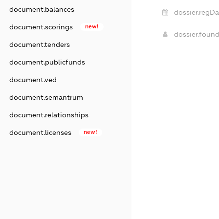
document.balances
dossier.regDa
document.scorings
new!
dossier.foun
document.tenders
document.publicfunds
document.ved
document.semantrum
document.relationships
document.licenses
new!