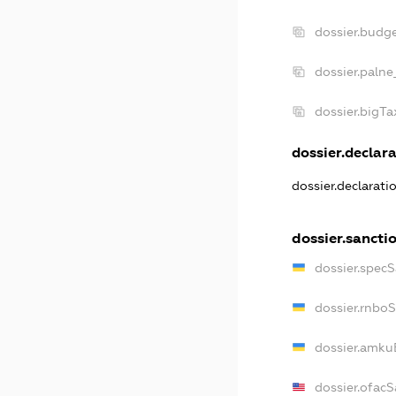
dossier.budg
dossier.palne
dossier.bigT
dossier.declara
dossier.declarat
dossier.sancti
dossier.spec
dossier.rnbo
dossier.amku
dossier.ofac